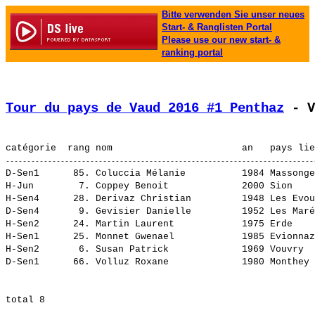
Bitte verwenden Sie unser neues
Start- & Ranglisten Portal
Please use our new start- &
ranking portal
Tour du pays de Vaud 2016 #1 Penthaz
 - V
D-Sen1      85. 
Coluccia Mélanie         
 1984 Massonge
H-Jun        7. 
Coppey Benoit            
 2000 Sion    
H-Sen4      28. 
Derivaz Christian        
 1948 Les Evou
D-Sen4       9. 
Gevisier Danielle        
 1952 Les Maré
H-Sen2      24. 
Martin Laurent           
 1975 Erde    
H-Sen1      25. 
Monnet Gwenael           
 1985 Evionnaz
H-Sen2       6. 
Susan Patrick            
 1969 Vouvry  
D-Sen1      66. 
Volluz Roxane            