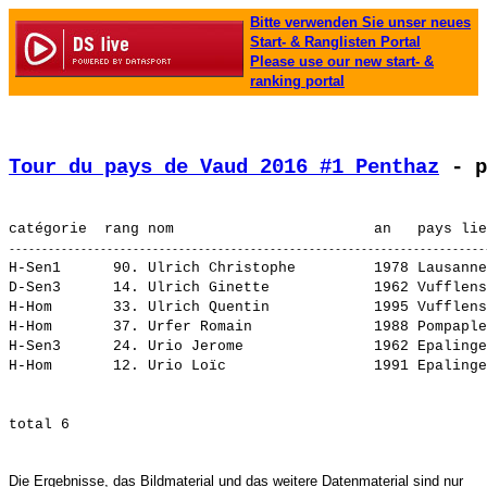
Bitte verwenden Sie unser neues
Start- & Ranglisten Portal
Please use our new start- &
ranking portal
Tour du pays de Vaud 2016 #1 Penthaz
 - p
H-Sen1      90. 
Ulrich Christophe        
 1978 Lausanne
D-Sen3      14. 
Ulrich Ginette           
 1962 Vufflens
H-Hom       33. 
Ulrich Quentin           
 1995 Vufflens
H-Hom       37. 
Urfer Romain             
 1988 Pompaple
H-Sen3      24. 
Urio Jerome              
 1962 Epalinge
H-Hom       12. 
Urio Loïc                
Die Ergebnisse, das Bildmaterial und das weitere Datenmaterial sind nur