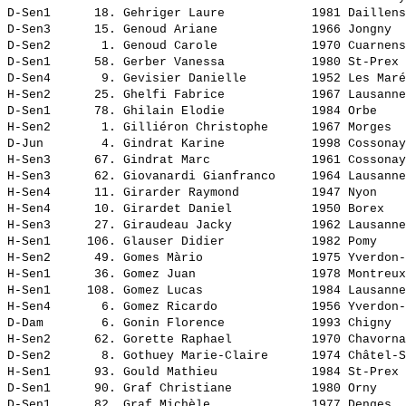
D-Sen1      18. 
Gehriger Laure           
 1981 Daillens
D-Sen3      15. 
Genoud Ariane            
 1966 Jongny  
D-Sen2       1. 
Genoud Carole            
 1970 Cuarnens
D-Sen1      58. 
Gerber Vanessa           
 1980 St-Prex 
D-Sen4       9. 
Gevisier Danielle        
 1952 Les Maré
H-Sen2      25. 
Ghelfi Fabrice           
 1967 Lausanne
D-Sen1      78. 
Ghilain Elodie           
 1984 Orbe    
H-Sen2       1. 
Gilliéron Christophe     
 1967 Morges  
D-Jun        4. 
Gindrat Karine           
 1998 Cossonay
H-Sen3      67. 
Gindrat Marc             
 1961 Cossonay
H-Sen3      62. 
Giovanardi Gianfranco    
 1964 Lausanne
H-Sen4      11. 
Girarder Raymond         
 1947 Nyon    
H-Sen4      10. 
Girardet Daniel          
 1950 Borex   
H-Sen3      27. 
Giraudeau Jacky          
 1962 Lausanne
H-Sen1     106. 
Glauser Didier           
 1982 Pomy    
H-Sen2      49. 
Gomes Màrio              
 1975 Yverdon-
H-Sen1      36. 
Gomez Juan               
 1978 Montreux
H-Sen1     108. 
Gomez Lucas              
 1984 Lausanne
H-Sen4       6. 
Gomez Ricardo            
 1956 Yverdon-
D-Dam        6. 
Gonin Florence           
 1993 Chigny  
H-Sen2      62. 
Gorette Raphael          
 1970 Chavorna
D-Sen2       8. 
Gothuey Marie-Claire     
 1974 Châtel-S
H-Sen1      93. 
Gould Mathieu            
 1984 St-Prex 
D-Sen1      90. 
Graf Christiane          
 1980 Orny    
D-Sen1      82. 
Graf Michèle             
 1977 Denges  