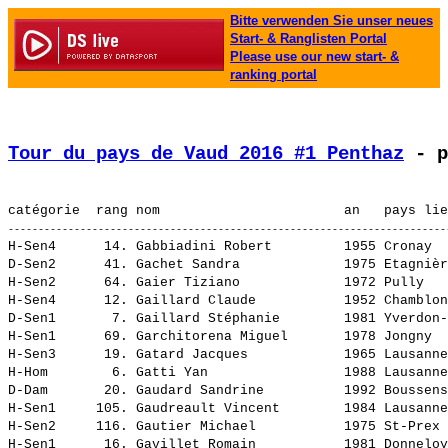
Bitte verwenden Sie unser neues
Start- & Ranglisten Portal
Please use our new start- &
ranking portal
Tour du pays de Vaud 2016 #1 Penthaz
 - p
H-Sen4      14. 
Gabbiadini Robert        
 1955 Cronay  
D-Sen2      41. 
Gachet Sandra            
 1975 Etagnièr
H-Sen2      64. 
Gaier Tiziano            
 1972 Pully   
H-Sen4      12. 
Gaillard Claude          
 1952 Chamblon
D-Sen1       7. 
Gaillard Stéphanie       
 1981 Yverdon-
H-Sen1      69. 
Garchitorena Miguel      
 1978 Jongny  
H-Sen3      19. 
Gatard Jacques           
 1965 Lausanne
H-Hom        6. 
Gatti Yan                
 1988 Lausanne
D-Dam       20. 
Gaudard Sandrine         
 1992 Boussens
H-Sen1     105. 
Gaudreault Vincent       
 1984 Lausanne
H-Sen2     116. 
Gautier Michael          
 1975 St-Prex 
H-Sen1      16. 
Gavillet Romain          
 1981 Donneloy