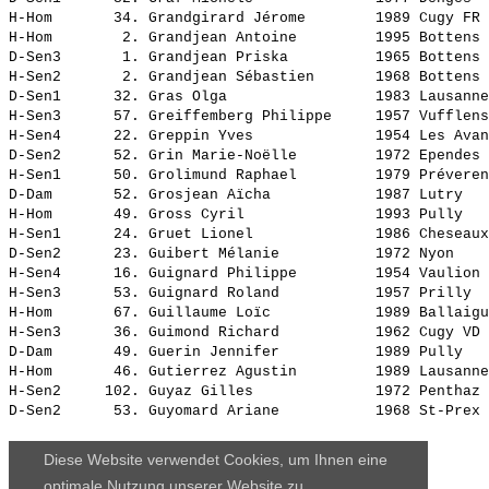
H-Hom       34. 
Grandgirard Jérome       
 1989 Cugy FR 
H-Hom        2. 
Grandjean Antoine        
 1995 Bottens 
D-Sen3       1. 
Grandjean Priska         
 1965 Bottens 
H-Sen2       2. 
Grandjean Sébastien      
 1968 Bottens 
D-Sen1      32. 
Gras Olga                
 1983 Lausanne
H-Sen3      57. 
Greiffemberg Philippe    
 1957 Vufflens
H-Sen4      22. 
Greppin Yves             
 1954 Les Avan
D-Sen2      52. 
Grin Marie-Noëlle        
 1972 Ependes 
H-Sen1      50. 
Grolimund Raphael        
 1979 Préveren
D-Dam       52. 
Grosjean Aïcha           
 1987 Lutry   
H-Hom       49. 
Gross Cyril              
 1993 Pully   
H-Sen1      24. 
Gruet Lionel             
 1986 Cheseaux
D-Sen2      23. 
Guibert Mélanie          
 1972 Nyon    
H-Sen4      16. 
Guignard Philippe        
 1954 Vaulion 
H-Sen3      53. 
Guignard Roland          
 1957 Prilly  
H-Hom       67. 
Guillaume Loïc           
 1989 Ballaigu
H-Sen3      36. 
Guimond Richard          
 1962 Cugy VD 
D-Dam       49. 
Guerin Jennifer          
 1989 Pully   
H-Hom       46. 
Gutierrez Agustin        
 1989 Lausanne
H-Sen2     102. 
Guyaz Gilles             
 1972 Penthaz 
D-Sen2      53. 
Guyomard Ariane          
Diese Website verwendet Cookies, um Ihnen eine
optimale Nutzung unserer Website zu