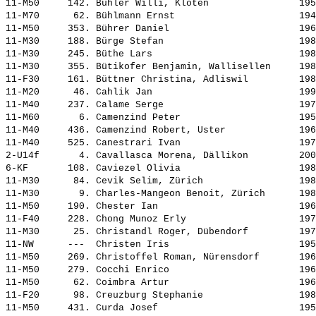
11-M50     142. 
Bühler Willi, Kloten               
 195
11-M70      62. 
Bühlmann Ernst                     
 194
11-M50     353. 
Bührer Daniel                      
 196
11-M30     188. 
Bürge Stefan                       
 198
11-M30     245. 
Büthe Lars                         
 198
11-M30     355. 
Bütikofer Benjamin, Wallisellen    
 198
11-F30     161. 
Büttner Christina, Adliswil        
 198
11-M20      46. 
Cahlik Jan                         
 199
11-M40     237. 
Calame Serge                       
 197
11-M60       6. 
Camenzind Peter                    
 195
11-M40     436. 
Camenzind Robert, Uster            
 196
11-M40     525. 
Canestrari Ivan                    
 197
2-U14f       4. 
Cavallasca Morena, Dällikon        
 200
6-KF       108. 
Caviezel Olivia                    
 198
11-M30      84. 
Cevik Selim, Zürich                
 198
11-M30       9. 
Charles-Mangeon Benoit, Zürich     
 198
11-M50     190. 
Chester Ian                        
 196
11-F40     228. 
Chong Munoz Erly                   
 197
11-M30      25. 
Christandl Roger, Dübendorf        
 197
11-NW      ---  
Christen Iris                      
 195
11-M50     269. 
Christoffel Roman, Nürensdorf      
 196
11-M50     279. 
Cocchi Enrico                      
 196
11-M50      62. 
Coimbra Artur                      
 196
11-F20      98. 
Creuzburg Stephanie                
 198
11-M50     431. 
Curda Josef                        
 195