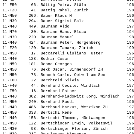
11-F50      66. 
Bättig Petra, Stäfa                
 196
11-F20      41. 
Bättig Rahel, Zürich               
 198
11-M50     206. 
Bauer Klaus M                      
 196
11-M30     294. 
Bauer-Sigrist Balz                 
 198
11-M40     449. 
Baumann Aldo                       
 197
11-M70      30. 
Baumann Hans, Elsau                
 194
11-M30     220. 
Baumann Manuel                     
 198
11-M40     424. 
Baumann Peter, Horgenberg          
 196
11-F20     120. 
Baumann Tamara, Zürich             
 199
11-M50      17. 
Beccarelli Giuliano, Uster         
 196
11-M40     128. 
Bedmar Cesar                       
 197
11-M50     181. 
Behna Georges                      
 196
11-M50      76. 
Bekk Oscar, Birmensdorf ZH         
 196
11-M50      78. 
Benech Carlo, Oetwil am See        
 196
11-F60      22. 
Berchtold Silvia                   
 195
11-F40      44. 
Bernhard Cécile, Windlach          
 197
11-F50      16. 
Bernhard Esther                    
 196
11-M40     302. 
Bernhard-Miadowitz Jörg, Windlach  
 197
11-M50     240. 
Bernhard Ruedi                     
 196
11-M40     486. 
Berthoud Markus, Wetzikon ZH       
 197
11-M50     333. 
Bertschi René                      
 196
11-M40     156. 
Bertschi Thomas, Hüntwangen        
 196
11-M50     122. 
Bertschinger Erwin, Volketswil     
 196
11-M30      98. 
Bertschinger Florian, Zürich       
 198