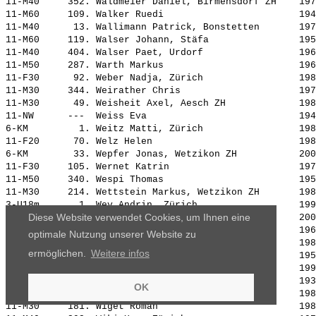
11-M40     352. 
Waldmeier Daniel, Birmensdorf ZH   
 197
11-M60     109. 
Walker Ruedi                       
 194
11-M40      13. 
Wallimann Patrick, Bonstetten      
 197
11-M60     119. 
Walser Johann, Stäfa               
 195
11-M40     404. 
Walser Paet, Urdorf                
 196
11-M50     287. 
Warth Markus                       
 196
11-F30      92. 
Weber Nadja, Zürich                
 198
11-M30     344. 
Weirather Chris                    
 197
11-M30      49. 
Weisheit Axel, Aesch ZH            
 198
11-NW      ---  
Weiss Eva                          
 194
6-KM         1. 
Weitz Matti, Zürich                
 198
11-F20      70. 
Welz Helen                         
 198
6-KM        33. 
Wepfer Jonas, Wetzikon ZH          
 200
11-F30     105. 
Wernet Katrin                      
 197
11-M50     340. 
Wespi Thomas                       
 195
11-M30     214. 
Wettstein Markus, Wetzikon ZH      
 198
3-U18m       1. 
Wey Andrin, Zürich                 
 199
Diese Website verwendet Cookies, um Ihnen eine
6-KF        26. 
Wey Hanna, Zürich                  
 200
11-M50     150. 
Wicky Adrian                       
 196
optimale Nutzung unserer Website zu
11-M30     338. 
Widler Christian                   
 198
ermöglichen.
Weitere infos
11-M60       2. 
Widmer Jakob, Laupen ZH            
 195
11-M20       6. 
Widmer Olivier, Zürich             
 199
11-M70      18. 
Widmer Paul, Effretikon            
 193
OK
11-M30     186. 
Wiget Roger                        
 198
11-M30     181. 
Wiget Roman                        
 198