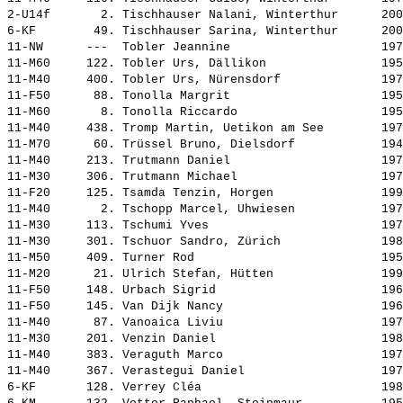
2-U14f       2. 
Tischhauser Nalani, Winterthur     
 200
6-KF        49. 
Tischhauser Sarina, Winterthur     
 200
11-NW      ---  
Tobler Jeannine                    
 197
11-M60     122. 
Tobler Urs, Dällikon               
 195
11-M40     400. 
Tobler Urs, Nürensdorf             
 197
11-F50      88. 
Tonolla Margrit                    
 195
11-M60       8. 
Tonolla Riccardo                   
 195
11-M40     438. 
Tromp Martin, Uetikon am See       
 197
11-M70      60. 
Trüssel Bruno, Dielsdorf           
 194
11-M40     213. 
Trutmann Daniel                    
 197
11-M30     306. 
Trutmann Michael                   
 197
11-F20     125. 
Tsamda Tenzin, Horgen              
 199
11-M40       2. 
Tschopp Marcel, Uhwiesen           
 197
11-M30     113. 
Tschumi Yves                       
 197
11-M30     301. 
Tschuor Sandro, Zürich             
 198
11-M50     409. 
Turner Rod                         
 195
11-M20      21. 
Ulrich Stefan, Hütten              
 199
11-F50     148. 
Urbach Sigrid                      
 196
11-F50     145. 
Van Dijk Nancy                     
 196
11-M40      87. 
Vanoaica Liviu                     
 197
11-M30     201. 
Venzin Daniel                      
 198
11-M40     383. 
Veraguth Marco                     
 197
11-M40     367. 
Verastegui Daniel                  
 197
6-KF       128. 
Verrey Cléa                        
 198