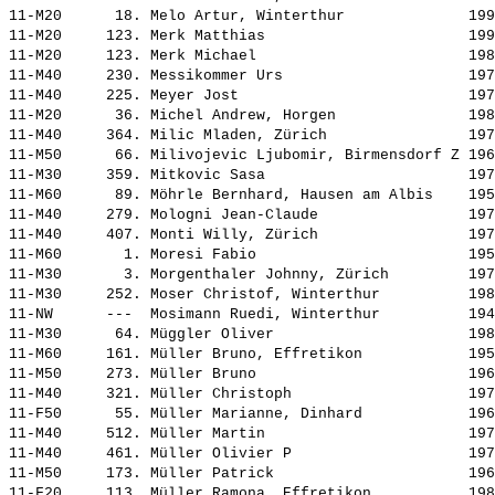
11-M20      18. 
Melo Artur, Winterthur             
 199
11-M20     123. 
Merk Matthias                      
 199
11-M20     123. 
Merk Michael                       
 198
11-M40     230. 
Messikommer Urs                    
 197
11-M40     225. 
Meyer Jost                         
 197
11-M20      36. 
Michel Andrew, Horgen              
 198
11-M40     364. 
Milic Mladen, Zürich               
 197
11-M50      66. 
Milivojevic Ljubomir, Birmensdorf Z
 196
11-M30     359. 
Mitkovic Sasa                      
 197
11-M60      89. 
Möhrle Bernhard, Hausen am Albis   
 195
11-M40     279. 
Mologni Jean-Claude                
 197
11-M40     407. 
Monti Willy, Zürich                
 197
11-M60       1. 
Moresi Fabio                       
 195
11-M30       3. 
Morgenthaler Johnny, Zürich        
 197
11-M30     252. 
Moser Christof, Winterthur         
 198
11-NW      ---  
Mosimann Ruedi, Winterthur         
 194
11-M30      64. 
Müggler Oliver                     
 198
11-M60     161. 
Müller Bruno, Effretikon           
 195
11-M50     273. 
Müller Bruno                       
 196
11-M40     321. 
Müller Christoph                   
 197
11-F50      55. 
Müller Marianne, Dinhard           
 196
11-M40     512. 
Müller Martin                      
 197
11-M40     461. 
Müller Olivier P                   
 197
11-M50     173. 
Müller Patrick                     
 196
11-F20     113. 
Müller Ramona, Effretikon          
 198