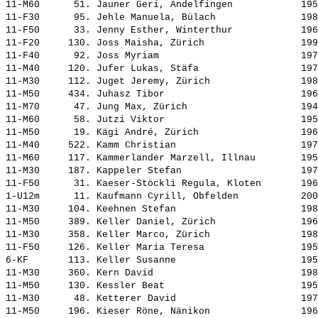
11-M60      51. 
Jauner Geri, Andelfingen           
 195
11-F30      95. 
Jehle Manuela, Bülach              
 198
11-F50      33. 
Jenny Esther, Winterthur           
 196
11-F20     130. 
Joss Maisha, Zürich                
 199
11-F40      92. 
Joss Myriam                        
 197
11-M40     120. 
Jufer Lukas, Stäfa                 
 197
11-M30     112. 
Juget Jeremy, Zürich               
 198
11-M50     434. 
Juhasz Tibor                       
 196
11-M70      47. 
Jung Max, Zürich                   
 194
11-M60      58. 
Jutzi Viktor                       
 195
11-M50      19. 
Kägi André, Zürich                 
 196
11-M40     522. 
Kamm Christian                     
 197
11-M60     117. 
Kammerlander Marzell, Illnau       
 195
11-M30     187. 
Kappeler Stefan                    
 197
11-F50      31. 
Kaeser-Stöckli Regula, Kloten      
 196
1-U12m      11. 
Kaufmann Cyrill, Obfelden          
 200
11-M30     104. 
Keehnen Stefan                     
 198
11-M50     389. 
Keller Daniel, Zürich              
 196
11-M30     358. 
Keller Marco, Zürich               
 198
11-F50     126. 
Keller Maria Teresa                
 195
6-KF       113. 
Keller Susanne                     
 195
11-M30     360. 
Kern David                         
 198
11-M50     130. 
Kessler Beat                       
 195
11-M30      48. 
Ketterer David                     
 197
11-M50     196. 
Kieser Röne, Nänikon               
 196