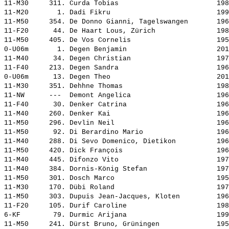
11-M30     311. 
Curda Tobias                       
 198
11-M20       1. 
Dadi Fikru                         
 199
11-M50     354. 
De Donno Gianni, Tagelswangen      
 196
11-F20      44. 
De Haart Lous, Zürich              
 198
11-M50     405. 
De Vos Cornelis                    
 195
0-U06m       1. 
Degen Benjamin                     
 201
11-M40      34. 
Degen Christian                    
 197
11-F40     213. 
Degen Sandra                       
 196
0-U06m      13. 
Degen Theo                         
 201
11-M30     351. 
Dehhne Thomas                      
 198
11-NW      ---  
Demont Angelica                    
 196
11-F40      30. 
Denker Catrina                     
 196
11-M40     260. 
Denker Kai                         
 196
11-M50     296. 
Devlin Neil                        
 196
11-M50      92. 
Di Berardino Mario                 
 196
11-M40     288. 
Di Sevo Domenico, Dietikon         
 196
11-M50     420. 
Dick François                      
 196
11-M40     445. 
Difonzo Vito                       
 197
11-M40     384. 
Dornis-König Stefan                
 197
11-M50     301. 
Dosch Marco                        
 195
11-M30     170. 
Dübi Roland                        
 197
11-M50     303. 
Dupuis Jean-Jacques, Kloten        
 196
11-F20     105. 
Durif Caroline                     
 198
6-KF        79. 
Durmic Arijana                     
 199
11-M50     241. 
Dürst Bruno, Grüningen             
 195