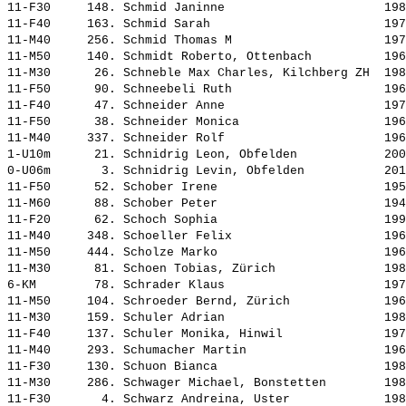
11-F30     148. 
Schmid Janinne                     
 198
11-F40     163. 
Schmid Sarah                       
 197
11-M40     256. 
Schmid Thomas M                    
 197
11-M50     140. 
Schmidt Roberto, Ottenbach         
 196
11-M30      26. 
Schneble Max Charles, Kilchberg ZH 
 198
11-F50      90. 
Schneebeli Ruth                    
 196
11-F40      47. 
Schneider Anne                     
 197
11-F50      38. 
Schneider Monica                   
 196
11-M40     337. 
Schneider Rolf                     
 196
1-U10m      21. 
Schnidrig Leon, Obfelden           
 200
0-U06m       3. 
Schnidrig Levin, Obfelden          
 201
11-F50      52. 
Schober Irene                      
 195
11-M60      88. 
Schober Peter                      
 194
11-F20      62. 
Schoch Sophia                      
 199
11-M40     348. 
Schoeller Felix                    
 196
11-M50     444. 
Scholze Marko                      
 196
11-M30      81. 
Schoen Tobias, Zürich              
 198
6-KM        78. 
Schrader Klaus                     
 197
11-M50     104. 
Schroeder Bernd, Zürich            
 196
11-M30     159. 
Schuler Adrian                     
 198
11-F40     137. 
Schuler Monika, Hinwil             
 197
11-M40     293. 
Schumacher Martin                  
 196
11-F30     130. 
Schuon Bianca                      
 198
11-M30     286. 
Schwager Michael, Bonstetten       
 198
11-F30       4. 
Schwarz Andreina, Uster            
 198