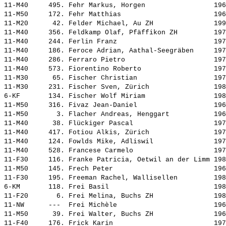
11-M40     495. 
Fehr Markus, Horgen                
 196
11-M50     172. 
Fehr Matthias                      
 196
11-M20      42. 
Felder Michael, Au ZH              
 199
11-M40     356. 
Feldkamp Olaf, Pfäffikon ZH        
 197
11-M40     244. 
Ferlin Franz                       
 197
11-M40     186. 
Feroce Adrian, Aathal-Seegräben    
 197
11-M40     286. 
Ferraro Pietro                     
 197
11-M40     573. 
Fiorentino Roberto                 
 197
11-M30      65. 
Fischer Christian                  
 197
11-M30     231. 
Fischer Sven, Zürich               
 198
6-KF       134. 
Fischer Wolf Miriam                
 198
11-M50     316. 
Fivaz Jean-Daniel                  
 196
11-M50       3. 
Flacher Andreas, Henggart          
 196
11-M40      38. 
Flückiger Pascal                   
 197
11-M40     417. 
Fotiou Alkis, Zürich               
 197
11-M40     124. 
Fowlds Mike, Adliswil              
 197
11-M40     528. 
Francese Carmelo                   
 197
11-F30     116. 
Franke Patricia, Oetwil an der Limm
 198
11-M50     145. 
Frech Peter                        
 196
11-F30     195. 
Freeman Rachel, Wallisellen        
 198
6-KM       118. 
Frei Basil                         
 198
11-F20       6. 
Frei Melina, Buchs ZH              
 198
11-NW      ---  
Frei Michèle                       
 196
11-M50      39. 
Frei Walter, Buchs ZH              
 196
11-F40     176. 
Frick Karin                        
 197