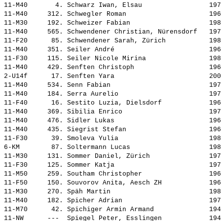
11-M40       4. 
Schwarz Iwan, Elsau                
 197
11-M40     312. 
Schwegler Roman                    
 196
11-M30     192. 
Schweizer Fabian                   
 198
11-M40     565. 
Schwendener Christian, Nürensdorf  
 197
11-F20      85. 
Schwendener Sarah, Zürich          
 198
11-M40     351. 
Seiler André                       
 196
11-F30     115. 
Seiler Nicole Mirina               
 198
11-M40     429. 
Senften Christoph                  
 196
2-U14f      17. 
Senften Yara                       
 200
11-M40     534. 
Senn Fabian                        
 197
11-M40     184. 
Serra Aurelio                      
 197
11-F40      16. 
Sestito Luzia, Dielsdorf           
 196
11-M40     369. 
Sibilia Enrico                     
 197
11-M40     476. 
Sidler Lukas                       
 196
11-M40     435. 
Siegrist Stefan                    
 196
11-F30      39. 
Smoleva Yulia                      
 198
6-KM        87. 
Soltermann Lucas                   
 198
11-M30     131. 
Sommer Daniel, Zürich              
 197
11-F30     125. 
Sommer Katja                       
 197
11-M50     259. 
Southam Christopher                
 196
11-F50     150. 
Souvorov Anita, Aesch ZH           
 196
11-M30     270. 
Späh Martin                        
 198
11-M40     182. 
Spicher Adrian                     
 197
11-M70      42. 
Spichiger Armin Armand             
 194
11-NW      ---  
Spiegel Peter, Esslingen           
 194