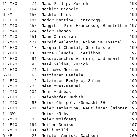
11-M30      74. 
Maas Philip, Zürich                
 198
6-KF       164. 
Mächler Michèle                    
 199
6-KM       150. 
Mächler Pius                       
 196
11-F30     187. 
Mäder Martina, Hinteregg           
 198
11-M40     452. 
Maggitti Pier Francesco, Bonstetten
 197
11-M40     224. 
Maier Thomas                       
 196
11-M50     451. 
Mann Christian                     
 196
11-M40     427. 
Marolf Valentin, Rikon im Tösstal  
 197
11-F20      18. 
Marquart Chantal, Greifensee       
 199
11-F40     145. 
Marra Claudia, Dietlikon           
 197
11-F20      94. 
Masciovecchio Valeria, Wädenswil   
 199
11-F20      95. 
Masé Selina, Zürich                
 198
11-F40      74. 
Matthews Merran                    
 196
6-KF        68. 
Matzinger Daniela                  
 198
11-F50       6. 
Matzinger Evelyne, Saland          
 196
11-M30     225. 
Méan Yves-Manuel                   
 198
11-M40     505. 
Mehr Andreas                       
 196
11-F40     110. 
Meienhofer Judith                  
 196
11-M40      53. 
Meier Chrigel, Küsnacht ZH         
 196
11-F40     204. 
Meier Katharina, Reutlingen (Winter
 196
11-NW      ---  
Meier Käthy                        
 195
11-M30     305. 
Meier Wolfgang                     
 198
11-F40     194. 
Meiler Denise                      
 197
11-M60     131. 
Meili Willi                        
 195
6-KF        23. 
Meister Annick, Dachsen            
 200