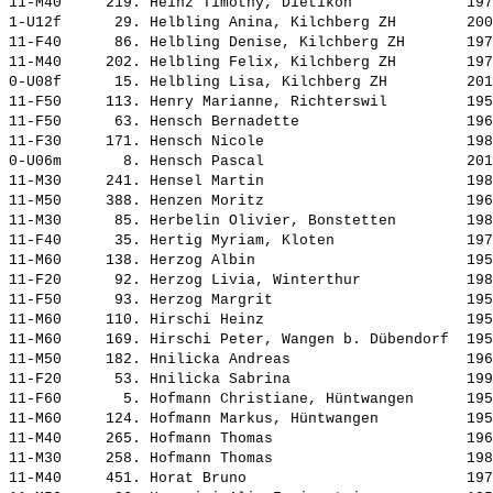
11-M40     219. 
Heinz Timothy, Dietikon            
 197
1-U12f      29. 
Helbling Anina, Kilchberg ZH       
 200
11-F40      86. 
Helbling Denise, Kilchberg ZH      
 197
11-M40     202. 
Helbling Felix, Kilchberg ZH       
 197
0-U08f      15. 
Helbling Lisa, Kilchberg ZH        
 201
11-F50     113. 
Henry Marianne, Richterswil        
 195
11-F50      63. 
Hensch Bernadette                  
 196
11-F30     171. 
Hensch Nicole                      
 198
0-U06m       8. 
Hensch Pascal                      
 201
11-M30     241. 
Hensel Martin                      
 198
11-M50     388. 
Henzen Moritz                      
 196
11-M30      85. 
Herbelin Olivier, Bonstetten       
 198
11-F40      35. 
Hertig Myriam, Kloten              
 197
11-M60     138. 
Herzog Albin                       
 195
11-F20      92. 
Herzog Livia, Winterthur           
 198
11-F50      93. 
Herzog Margrit                     
 195
11-M60     110. 
Hirschi Heinz                      
 195
11-M60     169. 
Hirschi Peter, Wangen b. Dübendorf 
 195
11-M50     182. 
Hnilicka Andreas                   
 196
11-F20      53. 
Hnilicka Sabrina                   
 199
11-F60       5. 
Hofmann Christiane, Hüntwangen     
 195
11-M60     124. 
Hofmann Markus, Hüntwangen         
 195
11-M40     265. 
Hofmann Thomas                     
 196
11-M30     258. 
Hofmann Thomas                     
 198
11-M40     451. 
Horat Bruno                        
 197