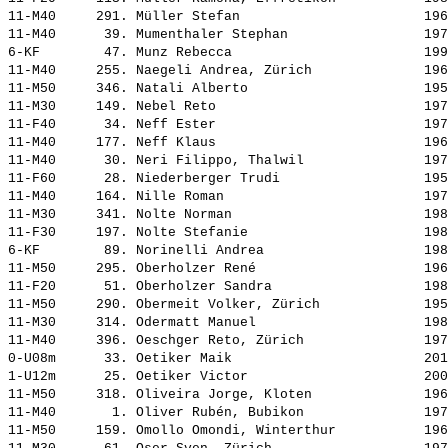
11-M40     291. 
Müller Stefan                      
 196
11-M40      39. 
Mumenthaler Stephan                
 197
6-KF        47. 
Munz Rebecca                       
 199
11-M40     255. 
Naegeli Andrea, Zürich             
 196
11-M50     346. 
Natali Alberto                     
 195
11-M30     149. 
Nebel Reto                         
 197
11-F40      34. 
Neff Ester                         
 197
11-M40     177. 
Neff Klaus                         
 196
11-M40      30. 
Neri Filippo, Thalwil              
 197
11-F60      28. 
Niederberger Trudi                 
 195
11-M40     164. 
Nille Roman                        
 197
11-M30     341. 
Nolte Norman                       
 198
11-F30     197. 
Nolte Stefanie                     
 198
6-KF        89. 
Norinelli Andrea                   
 198
11-M50     295. 
Oberholzer René                    
 196
11-F20      51. 
Oberholzer Sandra                  
 198
11-M50     290. 
Obermeit Volker, Zürich            
 195
11-M30     314. 
Odermatt Manuel                    
 198
11-M40     396. 
Oeschger Reto, Zürich              
 197
0-U08m      33. 
Oetiker Maik                       
 201
1-U12m      25. 
Oetiker Victor                     
 200
11-M50     318. 
Oliveira Jorge, Kloten             
 196
11-M40       1. 
Oliver Rubén, Bubikon              
 197
11-M50     159. 
Omollo Omondi, Winterthur          
 196