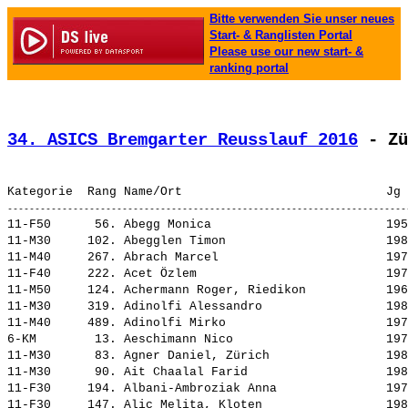
Bitte verwenden Sie unser neues
Start- & Ranglisten Portal
Please use our new start- &
ranking portal
34. ASICS Bremgarter Reusslauf 2016
 - Zü
11-F50      56. 
Abegg Monica                       
 195
11-M30     102. 
Abegglen Timon                     
 198
11-M40     267. 
Abrach Marcel                      
 197
11-F40     222. 
Acet Özlem                         
 197
11-M50     124. 
Achermann Roger, Riedikon          
 196
11-M30     319. 
Adinolfi Alessandro                
 198
11-M40     489. 
Adinolfi Mirko                     
 197
6-KM        13. 
Aeschimann Nico                    
 197
11-M30      83. 
Agner Daniel, Zürich               
 198
11-M30      90. 
Ait Chaalal Farid                  
 198
11-F30     194. 
Albani-Ambroziak Anna              
 197
11-F30     147. 
Alic Melita, Kloten                
 198