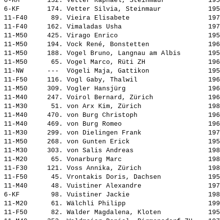
6-KM       132. 
Vetter Raphael, Steinmaur          
 195
6-KF       174. 
Vetter Silvia, Steinmaur           
 195
11-F40      89. 
Vieira Elisabete                   
 197
11-F40     162. 
Vimaladas Usha                     
 197
11-M50     425. 
Virago Enrico                      
 195
11-M50     194. 
Vock René, Bonstetten              
 196
11-M50     188. 
Vogel Bruno, Langnau am Albis      
 195
11-M50      65. 
Vogel Marco, Rüti ZH               
 196
11-NW      ---  
Vögeli Maja, Gattikon              
 195
11-F50     116. 
Vogl Gaby, Thalwil                 
 196
11-M50     309. 
Vogler Hansjürg                    
 196
11-M40     247. 
Voirol Bernard, Zürich             
 196
11-M30      51. 
von Arx Kim, Zürich                
 198
11-M40     470. 
von Burg Christoph                 
 196
11-M40     469. 
von Burg Romeo                     
 196
11-M30     299. 
von Dielingen Frank                
 197
11-M50     268. 
von Gunten Erick                   
 195
11-M30     303. 
von Salis Andreas                  
 198
11-M20      65. 
Vonarburg Marc                     
 198
11-F30     121. 
Voss Annika, Zürich                
 198
11-F50      45. 
Vrontakis Doris, Dachsen           
 195
11-M40      48. 
Vuistiner Alexandre                
 197
6-KF        98. 
Vuistiner Jackie                   
 198
11-M20      61. 
Wälchli Philipp                    
 199
11-F50      82. 
Walder Magdalena, Kloten           
 195