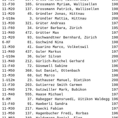
11-F30     165. 
Grossmann Myriam, Wallisellen      
 198
11-M20     137. 
Grossmann Patrick, Wallisellen     
 198
11-M20      45. 
Gründler Jonas, Hittnau            
 199
3-U18m       3. 
Gründler Mattia, Hittnau           
 200
11-M30     321. 
Grüter Andreas                     
 197
11-F60      34. 
Grüter Barbara, Zürich             
 195
11-M40     472. 
Grütter Max                        
 197
11-M20      93. 
Gschwandtner Bernhard, Zürich      
 198
6-KF        81. 
Gschwind Nina                      
 198
11-M30      41. 
Guarino Marco, Volketswil          
 197
11-M40     437. 
Guler Markus                       
 197
1-U10m      36. 
Guler Silvan                       
 200
11-M40     212. 
Gürlich-Reichel Gerhard            
 197
11-F40      72. 
Güsewell Sabine                    
 196
11-M50     368. 
Gut Daniel, Ottenbach              
 196
11-M30      68. 
Gut Marco                          
 198
1-U12m      23. 
Guthauser Manuel, Dietikon         
 200
11-F30     203. 
Gutierrez Smith Carmen             
 198
11-M40     179. 
Gutzwiller Mark, Bubikon           
 197
11-M40     555. 
Haase Michael                      
 197
6-KM        37. 
Habegger Hansruedi, Uitikon Waldegg
 196
11-F40      91. 
Haeberli Sandra                    
 197
11-M30     217. 
Haecki Fabian                      
 197
11-M50     137. 
Hagenbucher Fredi, Rorbas          
 196