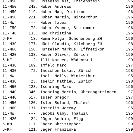
11-M50      96. 
Hosseini Ali, Freienstein          
 195
11-M50     242. 
Huber Andreas                      
 196
11-M50     119. 
Huber Mac, Dietikon                
 196
11-M50     221. 
Huber Martin, Winterthur           
 196
11-NW      ---  
Huber Tabea                        
 196
11-F50      73. 
Huber Yvonne, Steinmaur            
 196
11-F40     133. 
Hug Christina                      
 196
6-KF        18. 
Humm Helga, Schönenberg ZH         
 196
11-M30     177. 
Hüni Claudio, Kilchberg ZH         
 198
11-M60     150. 
Hürzeler Markus, Effretikon        
 195
11-M20     138. 
Huser Oliver, Zürich               
 199
6-KF        12. 
Illi Noreen, Wädenswil             
 199
11-M30     169. 
Imfeld Marc                        
 197
11-M30      72. 
Ineichen Lukas, Zürich             
 198
11-NW      ---  
Iseli Nelly, Winterthur            
 195
11-M30      23. 
Iselin Mathieu, Zürich             
 198
11-M50     228. 
Isenring Marc                      
 196
11-M40     346. 
Isenring Martin, Oberengstringen   
 197
11-M40     517. 
Isler Gregor                       
 197
11-M50     120. 
Isler Roland, Thalwil              
 196
11-M60     137. 
Isserlis Jeremy                    
 195
11-NW      ---  
Jacobi Gaby, Thalwil               
 195
11-M20      24. 
Jäger Andrin, Elgg                 
 199
6-KM       117. 
Jäger Christopher                  
 199
6-KF       121. 
Jäger Franziska                    
 199