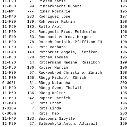
11-F20      71. 
Riesen Katie                       
 199
11-M60      99. 
Rinderknecht Hubert                
 195
11-NW      ---  
Riner Rosmarie                     
 195
11-M40     283. 
Rodriguez José                     
 197
11-F30     179. 
Röhheuser Katrin                   
 198
11-M50     180. 
Rolle Axel                         
 196
11-M50      74. 
Romagnoli Rico, Feldmeilen         
 196
11-F40      53. 
Rosenast Andrea, Horgen            
 197
11-M30      78. 
Rotach Dominik, Pfäffikon ZH       
 198
11-F50     131. 
Roth Barbara                       
 196
11-F40     140. 
Rothbrust Angela, Dietikon         
 196
11-M50     328. 
Rothen Thomas                      
 195
11-F20      14. 
Rottermann Nadine, Russikon        
 199
11-M50     136. 
Rotzer Martin                      
 196
11-F30      97. 
Ruckenbrod Christine, Zürich       
 198
11-M30     156. 
Rüegg Michael, Zürich              
 198
0-U08f      31. 
Rüegg Natascha                     
 200
11-M20      22. 
Rüegg Sven, Thalwil                
 199
11-M60     136. 
Rüegg Walter                       
 195
11-M50     342. 
Rupper Patrick                     
 196
11-M40      67. 
Rutz Ernst                         
 196
1-U10w       7. 
Rutz Linda                         
 200
0-U08m       4. 
Rutz Theo                          
 200
11-F40     183. 
Saadouni Sibylle                   
 197
11-M20      27. 
Salmenkylä Anton, Adliswil         
 199