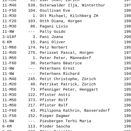
11-M30      61. 
Oser Sven, Zürich                  
 197
11-M40     539. 
Osterwalder Ilja, Winterthur       
 197
11-F50     104. 
Osullivan Eve                      
 196
11-M30       1. 
Ott Michael, Kilchberg ZH          
 198
11-F20     103. 
Otth Diana, Horgen                 
 199
11-M30      80. 
Pagani Livio                       
 198
11-NW      ---  
Pally Guido                        
 196
3-U18f       3. 
Pani Joana                         
 200
6-KM        15. 
Pani Oliver                        
 196
11-M60     174. 
Pelz Norbert                       
 195
11-M40     275. 
Perisset Pascal, Horgen            
 197
11-M50       1. 
Peter Peter, Männedorf             
 196
11-F60      30. 
Peterhans Béatrice                 
 195
11-NW      ---  
Peterhans Ernst                    
 194
11-NW      ---  
Peterhans Richard                  
 194
11-M40     245. 
Petit Christophe, Zürich           
 197
11-M20      40. 
Petrikat Patrick, Zürich           
 198
11-M60      73. 
Pfenniger Peter, Henggart          
 195
11-M30     122. 
Pfister Antti                      
 198
11-M50     373. 
Pfister Rolf                       
 195
11-M50     217. 
Pfister Rolf                       
 196
11-F60      43. 
Philipona Kathrin, Bassersdorf     
 195
11-F50     152. 
Pieper Dagmar                      
 196
11-NW      ---  
Piesbergen Terhi Maria             
 196
6-KM       113. 
Ploder Sascha                      
 198