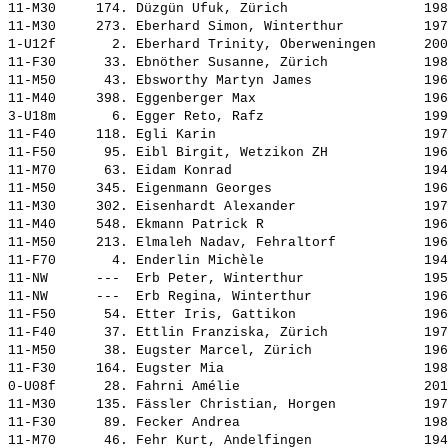
11-M30     174. 
Düzgün Ufuk, Zürich                
 198
11-M30     273. 
Eberhard Simon, Winterthur         
 197
1-U12f       2. 
Eberhard Trinity, Oberweningen     
 200
11-F30      33. 
Ebnöther Susanne, Zürich           
 198
11-M50      43. 
Ebsworthy Martyn James             
 196
11-M40     398. 
Eggenberger Max                    
 196
3-U18m       6. 
Egger Reto, Rafz                   
 199
11-F40     118. 
Egli Karin                         
 197
11-F50      95. 
Eibl Birgit, Wetzikon ZH           
 196
11-M70      63. 
Eidam Konrad                       
 194
11-M50     345. 
Eigenmann Georges                  
 196
11-M30     302. 
Eisenhardt Alexander               
 197
11-M40     548. 
Ekmann Patrick R                   
 196
11-M50     213. 
Elmaleh Nadav, Fehraltorf          
 196
11-F70       4. 
Enderlin Michèle                   
 194
11-NW      ---  
Erb Peter, Winterthur              
 195
11-NW      ---  
Erb Regina, Winterthur             
 196
11-F50      54. 
Etter Iris, Gattikon               
 196
11-F40      37. 
Ettlin Franziska, Zürich           
 197
11-M50      38. 
Eugster Marcel, Zürich             
 196
11-F30     164. 
Eugster Mia                        
 198
0-U08f      28. 
Fahrni Amélie                      
 201
11-M30     135. 
Fässler Christian, Horgen          
 197
11-F30      89. 
Fecker Andrea                      
 198
11-M70      46. 
Fehr Kurt, Andelfingen             
 194