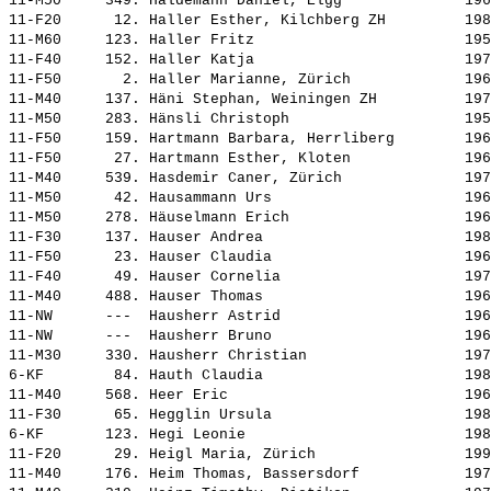
11-M50     349. 
Haldemann Daniel, Elgg             
 196
11-F20      12. 
Haller Esther, Kilchberg ZH        
 198
11-M60     123. 
Haller Fritz                       
 195
11-F40     152. 
Haller Katja                       
 197
11-F50       2. 
Haller Marianne, Zürich            
 196
11-M40     137. 
Häni Stephan, Weiningen ZH         
 197
11-M50     283. 
Hänsli Christoph                   
 195
11-F50     159. 
Hartmann Barbara, Herrliberg       
 196
11-F50      27. 
Hartmann Esther, Kloten            
 196
11-M40     539. 
Hasdemir Caner, Zürich             
 197
11-M50      42. 
Hausammann Urs                     
 196
11-M50     278. 
Häuselmann Erich                   
 196
11-F30     137. 
Hauser Andrea                      
 198
11-F50      23. 
Hauser Claudia                     
 196
11-F40      49. 
Hauser Cornelia                    
 197
11-M40     488. 
Hauser Thomas                      
 196
11-NW      ---  
Hausherr Astrid                    
 196
11-NW      ---  
Hausherr Bruno                     
 196
11-M30     330. 
Hausherr Christian                 
 197
6-KF        84. 
Hauth Claudia                      
 198
11-M40     568. 
Heer Eric                          
 196
11-F30      65. 
Hegglin Ursula                     
 198
6-KF       123. 
Hegi Leonie                        
 198
11-F20      29. 
Heigl Maria, Zürich                
 199
11-M40     176. 
Heim Thomas, Bassersdorf           
 197