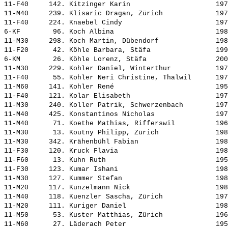
11-F40     142. 
Kitzinger Karin                    
 197
11-M40     239. 
Klisaric Dragan, Zürich            
 197
11-F40     224. 
Knaebel Cindy                      
 197
6-KF        96. 
Koch Albina                        
 198
11-M30     298. 
Koch Martin, Dübendorf             
 198
11-F20      42. 
Köhle Barbara, Stäfa               
 199
6-KM        26. 
Köhle Lorenz, Stäfa                
 200
11-M30     229. 
Kohler Daniel, Winterthur          
 197
11-F40      55. 
Kohler Neri Christine, Thalwil     
 197
11-M60     141. 
Kohler René                        
 195
11-F40     121. 
Kolar Elisabeth                    
 197
11-M30     240. 
Koller Patrik, Schwerzenbach       
 197
11-M40     425. 
Konstantinos Nicholas              
 197
11-M40      71. 
Koethe Mathias, Rifferswil         
 196
11-M30      13. 
Koutny Philipp, Zürich             
 198
11-M30     342. 
Krähenbühl Fabian                  
 198
11-F30     120. 
Kruck Flavia                       
 198
11-F60      13. 
Kuhn Ruth                          
 195
11-F30     123. 
Kumar Ishani                       
 198
11-M30     127. 
Kummer Stefan                      
 198
11-M20     117. 
Kunzelmann Nick                    
 198
11-M40     118. 
Kuenzler Sascha, Zürich            
 197
11-M20     111. 
Kuriger Daniel                     
 198
11-M50      53. 
Kuster Matthias, Zürich            
 196
11-M60      27. 
Läderach Peter                     
 195