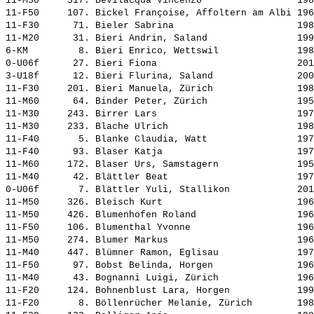
11-M30     317. 
Bevilacqua Vincenzo                
 198
11-F50     107. 
Bickel Françoise, Affoltern am Albi
 196
11-F30      71. 
Bieler Sabrina                     
 198
11-M20      31. 
Bieri Andrin, Saland               
 199
6-KM         8. 
Bieri Enrico, Wettswil             
 198
0-U06f      27. 
Bieri Fiona                        
 201
3-U18f      12. 
Bieri Flurina, Saland              
 200
11-F30     201. 
Bieri Manuela, Zürich              
 198
11-M60      64. 
Binder Peter, Zürich               
 195
11-M30     243. 
Birrer Lars                        
 197
11-M30     233. 
Blache Ulrich                      
 198
11-F40       5. 
Blanke Claudia, Watt               
 197
11-F40      93. 
Blaser Katja                       
 197
11-M60     172. 
Blaser Urs, Samstagern             
 195
11-M40      42. 
Blättler Beat                      
 197
0-U06f       7. 
Blättler Yuli, Stallikon           
 201
11-M50     326. 
Bleisch Kurt                       
 196
11-M50     426. 
Blumenhofen Roland                 
 196
11-F50     106. 
Blumenthal Yvonne                  
 196
11-M50     274. 
Blumer Markus                      
 196
11-M40     447. 
Blümner Ramon, Eglisau             
 197
11-F50      97. 
Bobst Belinda, Horgen              
 196
11-M40      43. 
Bognanni Luigi, Zürich             
 196
11-F20     124. 
Bohnenblust Lara, Horgen           
 199
11-F20       8. 
Böllenrücher Melanie, Zürich       
 198