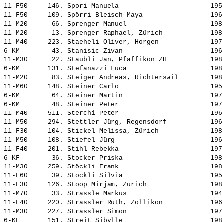
11-F50     146. 
Spori Manuela                      
 195
11-F50     109. 
Spörri Bleisch Maya                
 196
11-M20      66. 
Sprenger Manuel                    
 198
11-M20      13. 
Sprenger Raphael, Zürich           
 198
11-M40     223. 
Staeheli Oliver, Horgen            
 197
6-KM        43. 
Stanisic Zivan                     
 196
11-M30      22. 
Staubli Jan, Pfäffikon ZH          
 198
6-KM       131. 
Stefanazzi Luca                    
 198
11-M20      83. 
Steiger Andreas, Richterswil       
 198
11-M60     148. 
Steiner Carlo                      
 195
6-KM        64. 
Steiner Martin                     
 197
6-KM        48. 
Steiner Peter                      
 197
11-M40     511. 
Sterchi Peter                      
 196
11-M50     294. 
Stettler Jürg, Regensdorf          
 196
11-F30     104. 
Stickel Melissa, Zürich            
 198
11-M50     108. 
Stiefel Jürg                       
 196
11-F40     201. 
Stihl Rebekka                      
 197
6-KF        36. 
Stocker Priska                     
 198
11-M30     259. 
Stöckli Frank                      
 198
11-F60      39. 
Stöckli Silvia                     
 195
11-F30     126. 
Stoop Mirjam, Zürich               
 198
11-M70      33. 
Strässle Markus                    
 194
11-F40     220. 
Strässler Ruth, Zollikon           
 196
11-M30     227. 
Strässler Simon                    
 197
6-KF       151. 
Streit Sibylle                     
 198