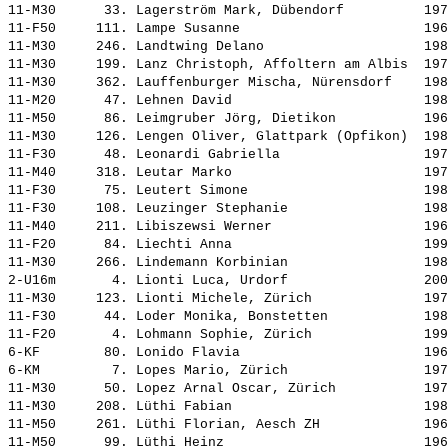
11-M30      33. 
Lagerström Mark, Dübendorf         
 197
11-F50     111. 
Lampe Susanne                      
 196
11-M30     246. 
Landtwing Delano                   
 198
11-M30     199. 
Lanz Christoph, Affoltern am Albis 
 197
11-M30     362. 
Lauffenburger Mischa, Nürensdorf   
 198
11-M20      47. 
Lehnen David                       
 198
11-M50      86. 
Leimgruber Jörg, Dietikon          
 196
11-M30     126. 
Lengen Oliver, Glattpark (Opfikon) 
 198
11-F30      48. 
Leonardi Gabriella                 
 197
11-M40     318. 
Leutar Marko                       
 197
11-F30      75. 
Leutert Simone                     
 198
11-F30     108. 
Leuzinger Stephanie                
 198
11-M40     211. 
Libiszewsi Werner                  
 196
11-F20      84. 
Liechti Anna                       
 199
11-M30     266. 
Lindemann Korbinian                
 198
2-U16m       4. 
Lionti Luca, Urdorf                
 200
11-M30     123. 
Lionti Michele, Zürich             
 197
11-F30      44. 
Loder Monika, Bonstetten           
 198
11-F20       4. 
Lohmann Sophie, Zürich             
 199
6-KF        80. 
Lonido Flavia                      
 196
6-KM         7. 
Lopes Mario, Zürich                
 197
11-M30      50. 
Lopez Arnal Oscar, Zürich          
 197
11-M30     208. 
Lüthi Fabian                       
 198
11-M50     261. 
Lüthi Florian, Aesch ZH            
 196
11-M50      99. 
Lüthi Heinz                        
 196