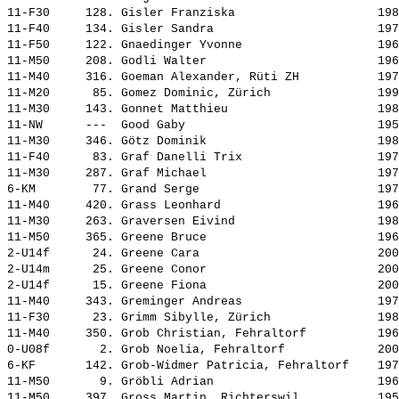
11-F30     128. 
Gisler Franziska                   
 198
11-F40     134. 
Gisler Sandra                      
 197
11-F50     122. 
Gnaedinger Yvonne                  
 196
11-M50     208. 
Godli Walter                       
 196
11-M40     316. 
Goeman Alexander, Rüti ZH          
 197
11-M20      85. 
Gomez Dominic, Zürich              
 199
11-M30     143. 
Gonnet Matthieu                    
 198
11-NW      ---  
Good Gaby                          
 195
11-M30     346. 
Götz Dominik                       
 198
11-F40      83. 
Graf Danelli Trix                  
 197
11-M30     287. 
Graf Michael                       
 197
6-KM        77. 
Grand Serge                        
 197
11-M40     420. 
Grass Leonhard                     
 196
11-M30     263. 
Graversen Eivind                   
 198
11-M50     365. 
Greene Bruce                       
 196
2-U14f      24. 
Greene Cara                        
 200
2-U14m      25. 
Greene Conor                       
 200
2-U14f      15. 
Greene Fiona                       
 200
11-M40     343. 
Greminger Andreas                  
 197
11-F30      23. 
Grimm Sibylle, Zürich              
 198
11-M40     350. 
Grob Christian, Fehraltorf         
 196
0-U08f       2. 
Grob Noelia, Fehraltorf            
 200
6-KF       142. 
Grob-Widmer Patricia, Fehraltorf   
 197
11-M50       9. 
Gröbli Adrian                      
 196
11-M50     397. 
Gross Martin, Richterswil          
 195