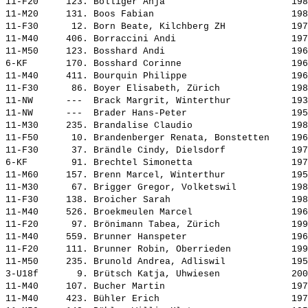
11-F20     123. 
Bolliger Anja                      
 198
11-M20     131. 
Boos Fabian                        
 198
11-F30      12. 
Born Beate, Kilchberg ZH           
 197
11-M40     406. 
Borraccini Andi                    
 197
11-M50     123. 
Bosshard Andi                      
 196
6-KF       170. 
Bosshard Corinne                   
 196
11-M40     411. 
Bourquin Philippe                  
 196
11-F30      86. 
Boyer Elisabeth, Zürich            
 198
11-NW      ---  
Brack Margrit, Winterthur          
 193
11-NW      ---  
Brader Hans-Peter                  
 195
11-M30     235. 
Brandalise Claudio                 
 198
11-F50      10. 
Brandenberger Renata, Bonstetten   
 196
11-F30      37. 
Brändle Cindy, Dielsdorf           
 197
6-KF        91. 
Brechtel Simonetta                 
 197
11-M60     157. 
Brenn Marcel, Winterthur           
 195
11-M30      67. 
Brigger Gregor, Volketswil         
 198
11-F30     138. 
Broicher Sarah                     
 198
11-M40     526. 
Broekmeulen Marcel                 
 196
11-F20      97. 
Brönimann Tabea, Zürich            
 199
11-M40     559. 
Brunner Hanspeter                  
 196
11-F20     111. 
Brunner Robin, Oberrieden          
 199
11-M50     235. 
Brunold Andrea, Adliswil           
 195
3-U18f       9. 
Brütsch Katja, Uhwiesen            
 200
11-M40     107. 
Bucher Martin                      
 197
11-M40     423. 
Bühler Erich                       
 197