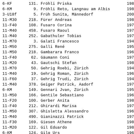
6-KF       131. 
Fröhli Priska                      
 198
6-KM         9. 
Fröhli Reto, Langnau am Albis      
 198
3-U18f       5. 
Früh Sunita, Männedorf             
 200
11-M30     218. 
Fürer Andreas                      
 198
11-F40     108. 
Fusaro Corina                      
 197
11-M40     458. 
Fusaro Raoul                       
 197
11-M40     252. 
Gabathuler Tobias                  
 197
11-M70       3. 
Galati Francesco                   
 194
11-M50     275. 
Galli René                         
 195
11-M50     218. 
Gambarara Franco                   
 196
11-F40      62. 
Gäumann Coni                       
 197
11-M20      43. 
Gautschi Stefan                    
 198
11-M70      50. 
Gehrig Roebi, Zürich               
 194
11-M40      19. 
Gehrig Roman, Zürich               
 196
11-F60      37. 
Gehrig Trudi, Zürich               
 194
11-M40     378. 
Geiger Patrick, Aadorf             
 197
6-KM       149. 
Gennari Jvan, Zürich               
 195
11-M50     166. 
Gentile Sebastiano                 
 196
11-F20     100. 
Gerber Anita                       
 198
11-F40     212. 
Ghirardi Marisa                    
 197
11-M50     307. 
Ghisletta Alessandro               
 196
11-M40     490. 
Gianinazzi Patrick                 
 197
11-F30     169. 
Giesen Athene                      
 198
11-M20     122. 
Gil Eduardo                        
 198
6-KM       124. 
Gilg Urs                           
 196