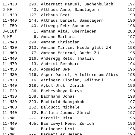
11-M30     290. 
Altermatt Manuel, Bachenbülach     
 197
6-KF        43. 
Althaus Anne, Samstagern           
 197
11-M20     127. 
Althaus Beat                       
 199
11-M40     144. 
Althaus Daniel, Samstagern         
 196
11-F50      40. 
Altwegg Fehr Susanne               
 196
3-U18f       1. 
Ammann Aita, Oberrieden            
 200
6-KF         6. 
Ammann Barbara                     
 197
11-M40     299. 
Ammann Christian                   
 197
11-M30     213. 
Ammann Martin, Niederglatt ZH      
 198
11-M60      77. 
Ammann Meinrad, Buchs ZH           
 195
11-M40     216. 
Anderegg Reto, Thalwil             
 197
11-M70      13. 
Andrist Bernhard                   
 194
11-M50     450. 
Appmeier Uwe                       
 196
11-M30     116. 
Asper Daniel, Affoltern am Albis   
 198
11-M20      16. 
Attinger Florian, Adliswil         
 199
11-M40     218. 
Aykol Ufuk, Zürich                 
 196
11-F20      86. 
Bachevskaya Darya                  
 198
11-M30     168. 
Bachmann Jonas                     
 198
11-M30     223. 
Bächtold Hansjakob                 
 197
11-M60     152. 
Balducci Michele                   
 195
11-M40      72. 
Ballara Jaume, Zürich              
 197
11-NW      ---  
Bardelli Rita                      
 195
11-M40     465. 
Baeriswyl René, Zürich             
 196
11-NW      ---  
Bärlocher Ursi                     
 196
11-NW      ---  
Barmettler Helene                  
 195