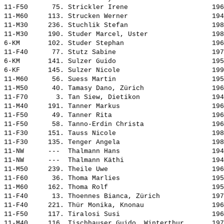
11-F50      75. 
Strickler Irene                    
 196
11-M60     113. 
Strucken Werner                    
 194
11-M30     236. 
Stuchlik Stefan                    
 198
11-M30     190. 
Studer Marcel, Uster               
 198
6-KM       102. 
Studer Stephan                     
 196
11-F40      77. 
Stutz Sabine                       
 197
6-KM       141. 
Sulzer Guido                       
 195
6-KF       145. 
Sulzer Nicole                      
 199
11-M60      56. 
Suess Martin                       
 195
11-M50      40. 
Tamasy Dano, Zürich                
 196
11-F70       3. 
Tan Siew, Dietikon                 
 194
11-M40     191. 
Tanner Markus                      
 196
11-F50      49. 
Tanner Rita                        
 196
11-F50      58. 
Tanno-Erdin Christa                
 196
11-F30     151. 
Tauss Nicole                       
 198
11-F30     135. 
Tenger Angela                      
 198
11-NW      ---  
Thalmann Hans                      
 194
11-NW      ---  
Thalmann Käthi                     
 194
11-M50     239. 
Theile Uwe                         
 196
11-F60      36. 
Thoma Marlies                      
 195
11-M60     162. 
Thoma Rolf                         
 195
11-F40      13. 
Thoennes Bianca, Zürich            
 197
11-F40     221. 
Thür Monika, Knonau                
 196
11-F50     117. 
Tiralosi Susi                      
 196
11-M40     116. 
Tischhauser Guido, Winterthur      
 197