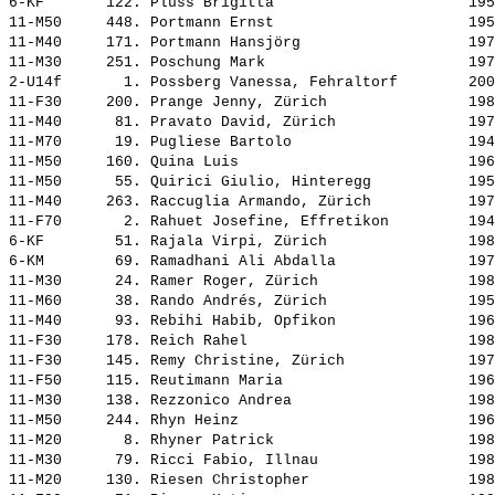
6-KF       122. 
Plüss Brigitta                     
 195
11-M50     448. 
Portmann Ernst                     
 195
11-M40     171. 
Portmann Hansjörg                  
 197
11-M30     251. 
Poschung Mark                      
 197
2-U14f       1. 
Possberg Vanessa, Fehraltorf       
 200
11-F30     200. 
Prange Jenny, Zürich               
 198
11-M40      81. 
Pravato David, Zürich              
 197
11-M70      19. 
Pugliese Bartolo                   
 194
11-M50     160. 
Quina Luis                         
 196
11-M50      55. 
Quirici Giulio, Hinteregg          
 195
11-M40     263. 
Raccuglia Armando, Zürich          
 197
11-F70       2. 
Rahuet Josefine, Effretikon        
 194
6-KF        51. 
Rajala Virpi, Zürich               
 198
6-KM        69. 
Ramadhani Ali Abdalla              
 197
11-M30      24. 
Ramer Roger, Zürich                
 198
11-M60      38. 
Rando Andrés, Zürich               
 195
11-M40      93. 
Rebihi Habib, Opfikon              
 196
11-F30     178. 
Reich Rahel                        
 198
11-F30     145. 
Remy Christine, Zürich             
 197
11-F50     115. 
Reutimann Maria                    
 196
11-M30     138. 
Rezzonico Andrea                   
 198
11-M50     244. 
Rhyn Heinz                         
 196
11-M20       8. 
Rhyner Patrick                     
 198
11-M30      79. 
Ricci Fabio, Illnau                
 198
11-M20     130. 
Riesen Christopher                 
 198