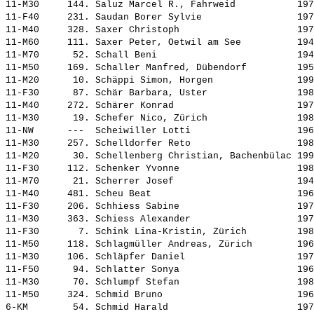
11-M30     144. 
Saluz Marcel R., Fahrweid          
 197
11-F40     231. 
Saudan Borer Sylvie                
 197
11-M40     328. 
Saxer Christoph                    
 197
11-M60     111. 
Saxer Peter, Oetwil am See         
 194
11-M70      52. 
Schall Beni                        
 194
11-M50     169. 
Schaller Manfred, Dübendorf        
 195
11-M20      10. 
Schäppi Simon, Horgen              
 199
11-F30      87. 
Schär Barbara, Uster               
 198
11-M40     272. 
Schärer Konrad                     
 197
11-M30      19. 
Schefer Nico, Zürich               
 198
11-NW      ---  
Scheiwiller Lotti                  
 196
11-M30     257. 
Schelldorfer Reto                  
 198
11-M20      30. 
Schellenberg Christian, Bachenbülac
 199
11-F30     112. 
Schenker Yvonne                    
 198
11-M70      21. 
Scherrer Josef                     
 194
11-M40     481. 
Scheu Beat                         
 196
11-F30     206. 
Schhiess Sabine                    
 197
11-M30     363. 
Schiess Alexander                  
 197
11-F30       7. 
Schink Lina-Kristin, Zürich        
 198
11-M50     118. 
Schlagmüller Andreas, Zürich       
 196
11-M30     106. 
Schläpfer Daniel                   
 197
11-F50      94. 
Schlatter Sonya                    
 196
11-M30      70. 
Schlumpf Stefan                    
 198
11-M50     324. 
Schmid Bruno                       
 196
6-KM        54. 
Schmid Harald                      
 197