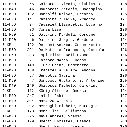
11-M30      55. 
Calabresi Nicola, Giubiasco        
 198
11-M40      46. 
Camporati Antonio, Cadempino       
 197
11-M50     192. 
Candolfi Nelson, Locarno           
 195
11-F30     141. 
Carenini Zuleika, Preonzo          
 197
11-F60      24. 
Caviezel Elisabetta, Locarno       
 194
11-F30      73. 
Conza Lisa                         
 198
11-F50      61. 
Dattrino Kordula, Gorduno          
 195
11-M60      46. 
Dattrino Sergio, Gorduno           
 194
6-KM       122. 
De Lusi Andrea, Genestrerio        
 197
11-M50     201. 
De Matteis Francesco, Gordola      
 196
11-F50      83. 
Espi Pilar, Bellinzona             
 196
11-M30     327. 
Fassora Marco, Lugano              
 198
11-M60     149. 
Flück Heinz, Cadenazzo             
 194
11-M20     108. 
Franscella Valery, Ascona          
 198
11-F30      57. 
Gendotti Sabrina                   
 198
11-M50       7. 
Genovese Gaetano, S. Antonino      
 195
11-M40     149. 
Ghidossi Michele, Camorino         
 197
6-KM       112. 
König Alfredo, Gnosca              
 194
11-M30     247. 
Laloli Fabio                       
 197
11-M40     304. 
Marazza Gionata                    
 197
11-M30     202. 
Merzaghi Michele, Maroggia         
 198
6-KF       173. 
Mona Ilde, Bellinzona              
 195
11-M30     325. 
Nava Andrea, Stabio                
 198
11-F20     129. 
Oberti Christel, Biasca            
 200
11-M50       4. 
Oberti Marco, Biasca               
 196