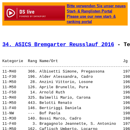
Bitte verwenden Sie unser neues
Start- & Ranglisten Portal
Please use our new start- &
ranking portal
34. ASICS Bremgarter Reusslauf 2016
 - Te
11-M40     366. 
Albisetti Simone, Pregassona       
 197
11-F30     196. 
Alder Alessandra, Cadro            
 198
11-M50      28. 
Anzini Vittorio, Losone            
 196
11-M50     126. 
Aprile Brunello, Pura              
 195
11-F50      14. 
Arnold Ruth                        
 196
11-M40     325. 
Balmelli Mario, Carona             
 196
11-M50     443. 
Belotti Renato                     
 196
11-F40     146. 
Bertiriggi Daniela                 
 196
11-NW      ---  
Bof Paola                          
 198
11-M30     140. 
Bossi Marco, Cadro                 
 198
11-F40       3. 
Bragagnolo Jeannette, S. Antonino  
 197
11-M50     162. 
Caflisch Umberto, Locarno          
 196