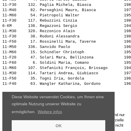
11-F30     132. 
Paglia Michela, Biasca             
 198
11-M40      82. 
Perseghini Mauro, Biasca           
 197
11-M60      54. 
Pietropoli Walter                  
 195
11-F30     117. 
Rebuzzini Cinzia                   
 198
6-KM       136. 
Regazzoni Sergio                   
 194
11-M30     320. 
Rezzonico Alain                    
 198
11-F30      38. 
Rodoni Alessandra                  
 198
11-F50      17. 
Rossinelli Mara, Taverne           
 196
11-M50     336. 
Sanvido Paolo                      
 196
11-M60      15. 
Schindler Christoph                
 195
11-F20      47. 
Solari Mara, Bellinzona            
 198
11-F60       6. 
Soldini Maria, Comano              
 195
11-M60     107. 
Stefanicki François, Brissago      
 194
11-M30     114. 
Tartari Andrea, Giubiasco          
 197
11-F50      35. 
Togni Iria, Gordola                
 196
11-F40      63. 
Wangler Katharina, Gorduno         
 196
Diese Website verwendet Cookies, um Ihnen eine
optimale Nutzung unserer Website zu
ermöglichen.
Weitere infos
Die Ergebnisse, das Bildmaterial und das weitere Datenmaterial sind nur
für den persönlichen Gebrauch zur Verfügung gestellt. Die kommerzielle
Nutzung, Weitergabe ganz oder teilweise und / oder Nachdruck ist nicht
OK
gestattet.