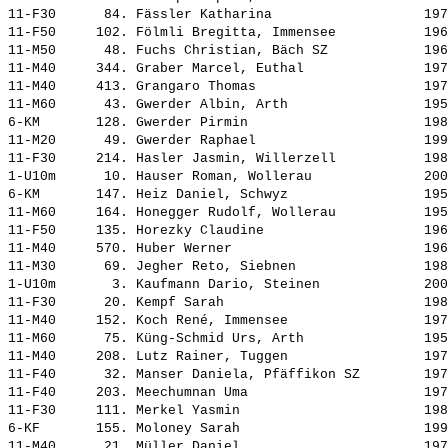
11-F30      84. 
Fässler Katharina                  
 197
11-F50     102. 
Fölmli Bregitta, Immensee          
 196
11-M50      48. 
Fuchs Christian, Bäch SZ           
 196
11-M40     344. 
Graber Marcel, Euthal              
 197
11-M40     413. 
Grangaro Thomas                    
 197
11-M60      43. 
Gwerder Albin, Arth                
 195
6-KM       128. 
Gwerder Pirmin                     
 198
11-M20      49. 
Gwerder Raphael                    
 199
11-F30     214. 
Hasler Jasmin, Willerzell          
 198
1-U10m      10. 
Hauser Roman, Wollerau             
 200
6-KM       147. 
Heiz Daniel, Schwyz                
 195
11-M60     164. 
Honegger Rudolf, Wollerau          
 195
11-F50     135. 
Horezky Claudine                   
 196
11-M40     570. 
Huber Werner                       
 196
11-M30      69. 
Jegher Reto, Siebnen               
 198
1-U10m       3. 
Kaufmann Dario, Steinen            
 200
11-F30      20. 
Kempf Sarah                        
 198
11-M40     152. 
Koch René, Immensee                
 197
11-M60      75. 
Küng-Schmid Urs, Arth              
 195
11-M40     208. 
Lutz Rainer, Tuggen                
 197
11-F40      32. 
Manser Daniela, Pfäffikon SZ       
 197
11-F40     203. 
Meechumnan Uma                     
 197
11-F30     111. 
Merkel Yasmin                      
 198
6-KF       155. 
Moloney Sarah                      
 199
11-M40      21. 
Müller Daniel                      
 197