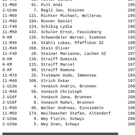
11-M60      91. 
Pult Andi                          
 195
2-U14m       7. 
Regli Jan, Steinen                 
 200
11-M60     121. 
Richter Michael, Wollerau          
 195
11-M40     194. 
Rosner Daniel                      
 197
11-F40     124. 
Schibig Lydia                      
 196
11-M50     432. 
Schuler Ernst, Feusisberg          
 195
6-KM       135. 
Schwendeler Werner, Siebnen        
 195
11-M30      10. 
Stähli Lukas, Pfäffikon SZ         
 198
11-M40     268. 
Stein Oliver                       
 197
11-F40      28. 
Steiner Marianne, Lachen SZ        
 197
6-KM       139. 
Streiff Dominik                    
 199
6-KM       115. 
Streiff Marcel                     
 197
6-KF        90. 
Streiff Ramona                     
 197
11-M70      25. 
Trutmann Godo, Immensee            
 194
11-M40     306. 
Ulrich Oskar                       
 197
1-U12m       4. 
Vonäsch Andrin, Brunnen            
 200
11-M40      56. 
Vonäsch Christoph                  
 196
2-U16f       4. 
Vonäsch Jana, Brunnen              
 200
2-U16f       8. 
Vonäsch Rahel, Brunnen             
 200
11-M30      95. 
Walker Andreas, Einsiedeln         
 198
11-M50     174. 
Weilbaecher Stefan, Altendorf      
 196
2-U16m       9. 
Wey Florin, Schwyz                 
 200
2-U16m       5. 
Wey Sven, Schwyz                   
 200