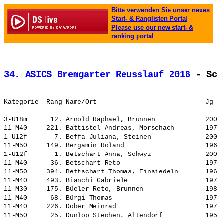
Bitte verwenden Sie unser neues
Start- & Ranglisten Portal
Please use our new start- &
ranking portal
34. ASICS Bremgarter Reusslauf 2016
 - Sc
3-U18m      12. 
Arnold Raphael, Brunnen            
 200
11-M40     221. 
Battistel Andreas, Morschach       
 197
1-U12f       7. 
Beffa Juliana, Steinen             
 200
11-M50     149. 
Bergamin Roland                    
 196
1-U12f       1. 
Betschart Anna, Schwyz             
 200
11-M40      36. 
Betschart Reto                     
 197
11-M50     394. 
Bettschart Thomas, Einsiedeln      
 196
11-M40     493. 
Bianchi Gabriele                   
 197
11-M30     175. 
Büeler Reto, Brunnen               
 198
11-M40      68. 
Bürgi Thomas                       
 197
11-M40     226. 
Dober Meinrad                      
 197
11-M50      25. 
Dunlop Stephen, Altendorf          
 195