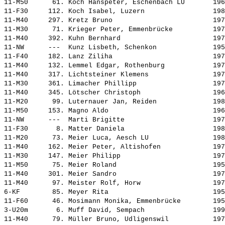
11-M50      61. 
Koch Hanspeter, Eschenbach LU      
 196
11-F30     112. 
Koch Isabel, Luzern                
 198
11-M40     297. 
Kretz Bruno                        
 197
11-M30      71. 
Krieger Peter, Emmenbrücke         
 197
11-M40     392. 
Kuhn Bernhard                      
 197
11-NW      ---  
Kunz Lisbeth, Schenkon             
 195
11-F40     182. 
Lanz Ziliha                        
 197
11-M40     132. 
Lemmel Edgar, Rothenburg           
 197
11-M40     317. 
Lichtsteiner Klemens               
 197
11-M30     361. 
Limacher Phillipp                  
 197
11-M40     345. 
Lötscher Christoph                 
 196
11-M20      99. 
Luternauer Jan, Reiden             
 198
11-M50     153. 
Magno Aldo                         
 196
11-NW      ---  
Marti Brigitte                     
 197
11-F30       8. 
Matter Daniela                     
 198
11-M20      73. 
Meier Luca, Aesch LU               
 198
11-M40     162. 
Meier Peter, Altishofen            
 197
11-M30     147. 
Meier Philipp                      
 197
11-M50      75. 
Meier Roland                       
 195
11-M40     301. 
Meier Sandro                       
 197
11-M40      97. 
Meister Rolf, Horw                 
 197
6-KF        85. 
Meyer Rita                         
 195
11-F60      46. 
Mosimann Monika, Emmenbrücke       
 195
3-U20m       6. 
Muff David, Sempach                
 199
11-M40      79. 
Müller Bruno, Udligenswil          
 197