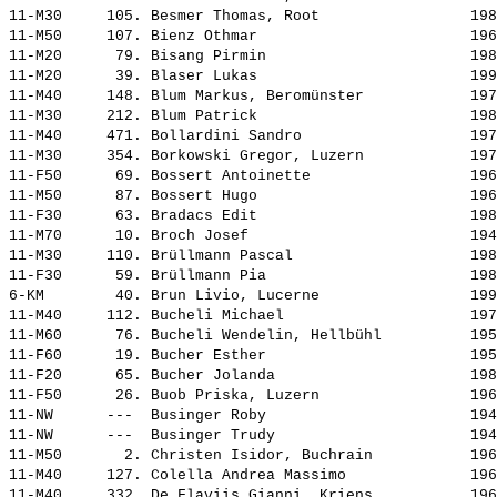
11-M30     105. 
Besmer Thomas, Root                
 198
11-M50     107. 
Bienz Othmar                       
 196
11-M20      79. 
Bisang Pirmin                      
 198
11-M20      39. 
Blaser Lukas                       
 199
11-M40     148. 
Blum Markus, Beromünster           
 197
11-M30     212. 
Blum Patrick                       
 198
11-M40     471. 
Bollardini Sandro                  
 197
11-M30     354. 
Borkowski Gregor, Luzern           
 197
11-F50      69. 
Bossert Antoinette                 
 196
11-M50      87. 
Bossert Hugo                       
 196
11-F30      63. 
Bradacs Edit                       
 198
11-M70      10. 
Broch Josef                        
 194
11-M30     110. 
Brüllmann Pascal                   
 198
11-F30      59. 
Brüllmann Pia                      
 198
6-KM        40. 
Brun Livio, Lucerne                
 199
11-M40     112. 
Bucheli Michael                    
 197
11-M60      76. 
Bucheli Wendelin, Hellbühl         
 195
11-F60      19. 
Bucher Esther                      
 195
11-F20      65. 
Bucher Jolanda                     
 198
11-F50      26. 
Buob Priska, Luzern                
 196
11-NW      ---  
Businger Roby                      
 194
11-NW      ---  
Businger Trudy                     
 194
11-M50       2. 
Christen Isidor, Buchrain          
 196
11-M40     127. 
Colella Andrea Massimo             
 196
11-M40     332. 
De Flaviis Gianni, Kriens          
 196