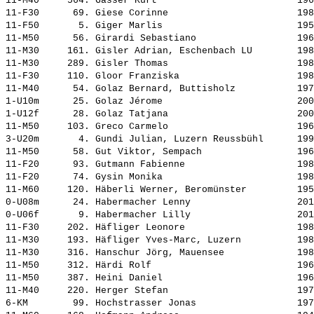
11-M40     564. 
Gasser Kurt                        
 196
11-F30      69. 
Giese Corinne                      
 198
11-F50       5. 
Giger Marlis                       
 195
11-M50      56. 
Girardi Sebastiano                 
 196
11-M30     161. 
Gisler Adrian, Eschenbach LU       
 198
11-M30     289. 
Gisler Thomas                      
 198
11-F30     110. 
Gloor Franziska                    
 198
11-M40      54. 
Golaz Bernard, Buttisholz          
 197
1-U10m      25. 
Golaz Jérome                       
 200
1-U12f      28. 
Golaz Tatjana                      
 200
11-M50     103. 
Greco Carmelo                      
 196
3-U20m       4. 
Gundi Julian, Luzern Reussbühl     
 199
11-M50      58. 
Gut Viktor, Sempach                
 196
11-F20      93. 
Gutmann Fabienne                   
 198
11-F20      74. 
Gysin Monika                       
 198
11-M60     120. 
Häberli Werner, Beromünster        
 195
0-U08m      24. 
Habermacher Lenny                  
 201
0-U06f       9. 
Habermacher Lilly                  
 201
11-F30     202. 
Häfliger Leonore                   
 198
11-M30     193. 
Häfliger Yves-Marc, Luzern         
 198
11-M30     316. 
Hanschur Jörg, Mauensee            
 198
11-M50     312. 
Härdi Rolf                         
 196
11-M50     387. 
Heini Daniel                       
 196
11-M40     220. 
Herger Stefan                      
 197
6-KM        99. 
Hochstrasser Jonas                 
 197