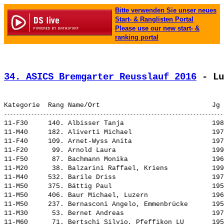
Bitte verwenden Sie unser neues
Start- & Ranglisten Portal
Please use our new start- &
ranking portal
34. ASICS Bremgarter Reusslauf 2016
 - Lu
11-F30     140. 
Albisser Tanja                     
 198
11-M40     182. 
Aliverti Michael                   
 197
11-F40     109. 
Arnet-Wyss Anita                   
 197
11-F20      99. 
Arnold Laura                       
 199
11-F50      87. 
Bachmann Monika                    
 196
11-M20      38. 
Balzarini Raffael, Kriens          
 199
11-M40     532. 
Barile Driss                       
 197
11-M50     375. 
Bättig Paul                        
 195
11-M50     406. 
Baur Michael, Luzern               
 196
11-M50     237. 
Bernasconi Angelo, Emmenbrücke     
 195
11-M30      53. 
Bernet Andreas                     
 197
11-M60      71. 
Bertschi Silvio, Pfeffikon LU      
 195