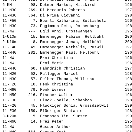
6-KM        98. 
Detmer Markus, Hitzkirch           
 196
11-M30     269. 
Di Mercurio Roberto                
 197
11-M30     364. 
Di Prima Giovanni                  
 198
11-F50       7. 
Eberli Katharina, Buttisholz       
 196
11-M30      73. 
Eggimann Reto, Rothenburg          
 198
11-NW      ---  
Egli Anni, Grosswangen             
 195
1-U10m      15. 
Emmenegger Fabian, Hellbühl        
 200
2-U16m       8. 
Emmenegger Jonas, Hellbühl         
 200
11-F40      45. 
Emmenegger Nathalie, Ruswil        
 197
11-M40     281. 
Emmenegger Paul, Hellbühl          
 196
11-NW      ---  
Erni Christina                     
 196
11-NW      ---  
Erni Mario                         
 196
11-M40      60. 
Fähndrich Christian                
 197
11-M20      52. 
Fallegger Marcel                   
 198
11-M30      57. 
Felber Thomas, Willisau            
 198
11-F20      10. 
Fenk Christina                     
 199
11-M60      79. 
Fenk Werner                        
 195
11-M50     216. 
Fischer Walter                     
 196
11-F30       3. 
Flück Joëlle, Schenkon             
 198
11-F20      45. 
Flückiger Sonia, Grossdietwil      
 199
11-F30     159. 
Flückiger Stefanie                 
 198
3-U20m       5. 
Franssen Tim, Sursee               
 199
11-M60      14. 
Frei Peter                         
 195
11-NW      ---  
Gasser Arthur                      
 195