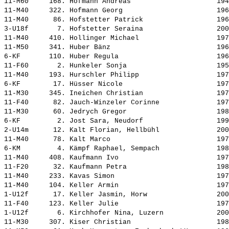
11-M60     168. 
Hofmann Andreas                    
 194
11-M40     322. 
Hofmann Georg                      
 196
11-M40      86. 
Hofstetter Patrick                 
 196
3-U18f       7. 
Hofstetter Seraina                 
 200
11-M40     410. 
Hollinger Michael                  
 197
11-M50     341. 
Huber Bänz                         
 196
6-KF       110. 
Huber Regula                       
 196
11-F60       2. 
Hunkeler Sonja                     
 195
11-M40     193. 
Hurschler Philipp                  
 197
6-KF        17. 
Hüsser Nicole                      
 197
11-M30     345. 
Ineichen Christian                 
 197
11-F40      82. 
Jauch-Winzeler Corinne             
 197
11-M30      60. 
Jedrych Gregor                     
 198
6-KF         2. 
Jost Sara, Neudorf                 
 199
2-U14m      12. 
Kalt Florian, Hellbühl             
 200
11-M40      78. 
Kalt Marco                         
 197
6-KM         4. 
Kämpf Raphael, Sempach             
 198
11-M40     408. 
Kaufmann Ivo                       
 197
11-F20      32. 
Kaufmann Petra                     
 198
11-M40     233. 
Kavas Simon                        
 197
11-M40     104. 
Keller Armin                       
 197
1-U12f      17. 
Keller Jasmin, Horw                
 200
11-F40     123. 
Keller Julie                       
 197
1-U12f       6. 
Kirchhofer Nina, Luzern            
 200
11-M30     307. 
Kiser Christian                    
 198