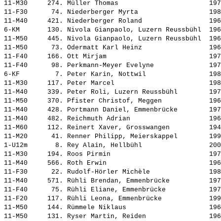
11-M30     274. 
Müller Thomas                      
 197
11-F30      74. 
Niederberger Myrta                 
 198
11-M40     421. 
Niederberger Roland                
 196
6-KM       130. 
Nivola Gianpaolo, Luzern Reussbühl 
 196
11-M50     445. 
Nivola Gianpaolo, Luzern Reussbühl 
 196
11-M50      73. 
Odermatt Karl Heinz                
 196
11-F40     166. 
Ott Mirjam                         
 197
11-F40      98. 
Perkmann-Meyer Evelyne             
 197
6-KF         7. 
Peter Karin, Nottwil               
 198
11-M30     117. 
Peter Marcel                       
 198
11-M40     339. 
Peter Roli, Luzern Reussbühl       
 197
11-M50     370. 
Pfister Christof, Meggen           
 196
11-M40     428. 
Portmann Daniel, Emmenbrücke       
 197
11-M40     482. 
Reichmuth Adrian                   
 196
11-M60     112. 
Reinert Xaver, Grosswangen         
 194
11-M20      41. 
Renner Philipp, Meierskappel       
 199
1-U12m       8. 
Rey Alain, Hellbühl                
 200
11-M30     194. 
Roos Pirmin                        
 197
11-M40     566. 
Roth Erwin                         
 196
11-F30      22. 
Rudolf-Hörler Michèle              
 198
11-M40     571. 
Rühli Brendan, Emmenbrücke         
 197
11-F40      75. 
Rühli Eliane, Emmenbrücke          
 197
11-F20     117. 
Rühli Leona, Emmenbrücke           
 199
11-M50     144. 
Rümmele Niklaus                    
 196
11-M50     131. 
Ryser Martin, Reiden               
 196