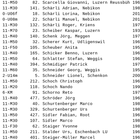
11-M50      82. 
Scarcella Giovanni, Luzern Reussbüh
 196
11-M30     141. 
Schärli Adrian, Nebikon            
 198
0-U06f      18. 
Schärli Lorina, Nebikon            
 201
0-U08m      22. 
Schärli Manuel, Nebikon            
 201
11-M30     132. 
Schärli Roger, Kriens              
 197
11-M70      23. 
Scheiber Kaspar, Luzern            
 193
11-M40     140. 
Schenk Jörg, Meggen                
 197
11-M50      32. 
Scherer Kurt, Udligenswil          
 196
11-F50     105. 
Scheuber Anita                     
 195
11-M40     165. 
Schicker Benno, Luzern             
 196
11-M50      64. 
Schlatter Stefan, Weggis           
 196
11-M40     394. 
Schmidiger Patrick                 
 197
11-M60      35. 
Schneider Georg, Weggis            
 195
2-U14m       5. 
Schneider Lionel, Schenkon         
 200
11-M50     212. 
Schoch Christoph                   
 196
11-M20     118. 
Schoch Nando                       
 199
6-KM        91. 
Schorno Reto                       
 197
11-M40     477. 
Schröder Jörg                      
 196
11-M30      40. 
Schurtenberger Marco               
 198
11-M30     329. 
Schurtenberger Urs                 
 198
11-M50     427. 
Sidler Fabian, Root                
 196
11-M30     107. 
Sidler Marco                       
 198
11-F30      62. 
Staiger Yvonne                     
 198
11-M50     211. 
Stalder Urs, Eschenbach LU         
 196
11-M40     401. 
Steiger-Müller Marcel              
 196