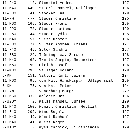
11-F40      18. 
Stempfel Andrea                    
 197
11-M40     440. 
Stierli Marcel, Gelfingen          
 196
11-F30      41. 
Stocker Lea                        
 198
11-NW      ---  
Studer Christine                   
 195
11-M60     166. 
Studer Franz                       
 195
11-F20      73. 
Studer Larissa                     
 199
11-F50     144. 
Studer Lydia                       
 195
11-M40     157. 
Süess Othmar                       
 196
11-F30      27. 
Sulzer Andrea, Kriens              
 197
11-F40      46. 
Suter Sandra                       
 197
11-F30      26. 
Thüring Lea, Sursee                
 198
11-M40      63. 
Trotta Sergio, Neuenkirch          
 197
11-M50      90. 
Ulrich Josef                       
 196
11-M30     295. 
Villiger Roland                    
 198
6-KM       151. 
Vittori Kurt, Luzern               
 194
11-M60      96. 
von Matt Hanskaspar, Udligenswil   
 195
6-KM        75. 
von Matt Peter                     
 194
11-NW      ---  
Vonarburg Margrit                  
 ???
11-M50     332. 
Walcher Urs                        
 196
3-U20m       2. 
Walss Manuel, Sursee               
 199
11-M40     150. 
Wenzel Christian, Nottwil          
 196
11-F40     205. 
Wind Regula                        
 197
11-M40      49. 
Wüest Raphael                      
 197
11-M40     141. 
Wüest Roger                        
 197
3-U18m      13. 
Wyss Yannick, Hildisrieden         
 199