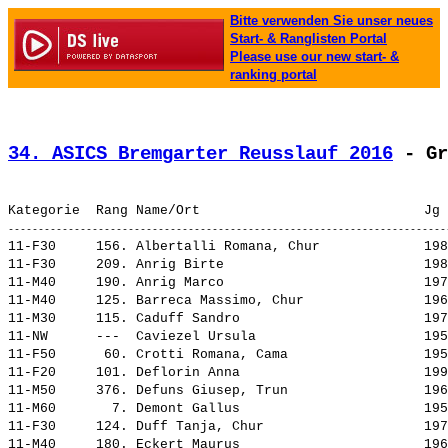
Bitte verwenden Sie unser neues
Start- & Ranglisten Portal
Please use our new start- &
ranking portal
34. ASICS Bremgarter Reusslauf 2016
 - Gr
11-F30     156. 
Albertalli Romana, Chur            
 198
11-F30     209. 
Anrig Birte                        
 198
11-M40     190. 
Anrig Marco                        
 197
11-M40     125. 
Barreca Massimo, Chur              
 196
11-M30     115. 
Caduff Sandro                      
 197
11-NW      ---  
Caviezel Ursula                    
 195
11-F50      60. 
Crotti Romana, Cama                
 195
11-F20     101. 
Deflorin Anna                      
 199
11-M50     376. 
Defuns Giusep, Trun                
 196
11-M60       7. 
Demont Gallus                      
 195
11-F30     124. 
Duff Tanja, Chur                   
 197
11-M40     180. 
Eckert Maurus                      
 196