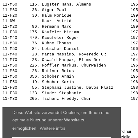
11-M60     115. 
Eugster Hans, Almens               
 195
11-M60      36. 
Giger Paul                         
 195
11-F20      30. 
Halm Monique                       
 199
11-NW      ---  
Hauri Astrid                       
 196
11-M20      96. 
Hermann Marc                       
 199
11-F30     175. 
Käufeler Mirjam                    
 197
11-M40     479. 
Kaeufeler Roger                    
 197
11-M30      76. 
Kühne Thomas                       
 197
11-M50      84. 
Lötscher Daniel                    
 196
11-M40      28. 
Marta Massimo, Roveredo GR         
 197
11-M70      28. 
Oswald Kaspar, Flims Dorf          
 194
11-M50     225. 
Roffler Markus, Churwalden         
 196
11-M60      26. 
Ruffner Retus                      
 195
11-M50     356. 
Schober Armin                      
 195
11-F50      19. 
Schober Karin                      
 196
11-F30      55. 
Stephani Justine, Davos Platz      
 198
11-F30     133. 
Studer Stephanie                   
 198
11-M30     205. 
Tschanz Freddy, Chur               
 197
Diese Website verwendet Cookies, um Ihnen eine
optimale Nutzung unserer Website zu
ermöglichen.
Weitere infos
Die Ergebnisse, das Bildmaterial und das weitere Datenmaterial sind nur
für den persönlichen Gebrauch zur Verfügung gestellt. Die kommerzielle