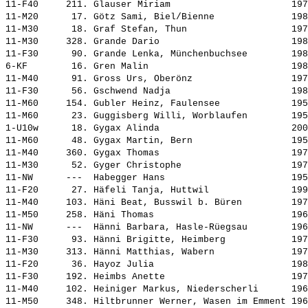
11-F40     211. 
Glauser Miriam                     
 197
11-M20      17. 
Götz Sami, Biel/Bienne             
 198
11-M30      18. 
Graf Stefan, Thun                  
 197
11-M30     328. 
Grande Dario                       
 198
11-F30      90. 
Grande Lenka, Münchenbuchsee       
 198
6-KF        16. 
Gren Malin                         
 198
11-M40      91. 
Gross Urs, Oberönz                 
 197
11-F30      56. 
Gschwend Nadja                     
 198
11-M60     154. 
Gubler Heinz, Faulensee            
 195
11-M60      23. 
Guggisberg Willi, Worblaufen       
 195
1-U10w      18. 
Gygax Alinda                       
 200
11-M60      48. 
Gygax Martin, Bern                 
 195
11-M40     360. 
Gygax Thomas                       
 197
11-M30      52. 
Gyger Christophe                   
 197
11-NW      ---  
Habegger Hans                      
 195
11-F20      27. 
Häfeli Tanja, Huttwil              
 199
11-M40     103. 
Häni Beat, Busswil b. Büren        
 197
11-M50     258. 
Häni Thomas                        
 196
11-NW      ---  
Hänni Barbara, Hasle-Rüegsau       
 196
11-F30      93. 
Hänni Brigitte, Heimberg           
 197
11-M30     313. 
Hänni Matthias, Wabern             
 197
11-F20      36. 
Hayoz Julia                        
 198
11-F30     192. 
Heimbs Anette                      
 197
11-M40     102. 
Heiniger Markus, Niederscherli     
 196
11-M50     348. 
Hiltbrunner Werner, Wasen im Emment
 196