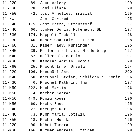
11-F20      89. 
Jaun Valery                        
 199
11-F30      28. 
Josi Eliane                        
 198
11-F50      42. 
Jost Annelies, Eriswil             
 195
11-NW      ---  
Jost Gertrud                       
 195
11-F40     175. 
Jost Petra, Utzenstorf             
 197
11-F40      66. 
Junker Doris, Rüfenacht BE         
 197
11-F30     174. 
Käppeli Isabelle                   
 198
11-F30      40. 
Käser Chantale, Ittigen            
 198
11-F60      31. 
Kaser Hady, Münsingen              
 195
11-F40      39. 
Kellerhals Luzia, Niederbipp       
 197
11-M40      52. 
Kellerhals Martin                  
 197
11-M30      20. 
Kindler Adrian, Köniz              
 198
11-F60      25. 
Knecht-Imhof Ursula                
 194
11-F20     106. 
Kneubühl Sara                      
 200
11-M40     550. 
Kneubühl Stefan, Schliern b. Köniz 
 196
11-F30       6. 
Knuchel Kathrin, Thun              
 197
11-M50     322. 
Koch Martin                        
 196
11-M50     314. 
Kocher Konrad                      
 196
11-M50     449. 
König Roger                        
 196
11-M50      60. 
Krebs Ruedi                        
 195
11-F40      27. 
Krenger Doris                      
 196
11-F40      73. 
Kuhn Maria, Lotzwil                
 196
11-F50      18. 
Kuehni Monika                      
 196
11-F20      90. 
Kühni Tamara                       
 199
11-M30     166. 
Kummer Andreas, Ittigen            
 198