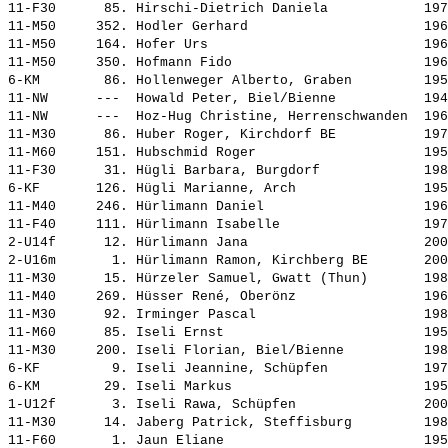
11-F30      85. 
Hirschi-Dietrich Daniela           
 197
11-M50     352. 
Hodler Gerhard                     
 196
11-M50     164. 
Hofer Urs                          
 196
11-M50     350. 
Hofmann Fido                       
 196
6-KM        86. 
Hollenweger Alberto, Graben        
 195
11-NW      ---  
Howald Peter, Biel/Bienne          
 194
11-NW      ---  
Hoz-Hug Christine, Herrenschwanden 
 196
11-M30      86. 
Huber Roger, Kirchdorf BE          
 197
11-M60     151. 
Hubschmid Roger                    
 195
11-F30      31. 
Hügli Barbara, Burgdorf            
 198
6-KF       126. 
Hügli Marianne, Arch               
 195
11-M40     246. 
Hürlimann Daniel                   
 196
11-F40     111. 
Hürlimann Isabelle                 
 197
2-U14f      12. 
Hürlimann Jana                     
 200
2-U16m       1. 
Hürlimann Ramon, Kirchberg BE      
 200
11-M30      15. 
Hürzeler Samuel, Gwatt (Thun)      
 198
11-M40     269. 
Hüsser René, Oberönz               
 196
11-M30      92. 
Irminger Pascal                    
 198
11-M60      85. 
Iseli Ernst                        
 195
11-M30     200. 
Iseli Florian, Biel/Bienne         
 198
6-KF         9. 
Iseli Jeannine, Schüpfen           
 197
6-KM        29. 
Iseli Markus                       
 195
1-U12f       3. 
Iseli Rawa, Schüpfen               
 200
11-M30      14. 
Jaberg Patrick, Steffisburg        
 198
11-F60       1. 
Jaun Eliane                        
 195