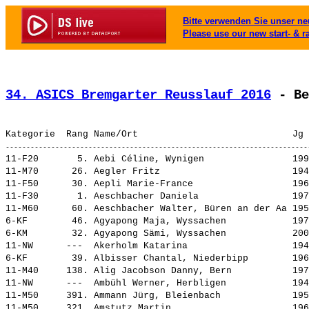
Bitte verwenden Sie unser neu
Please use our new start- & r
34. ASICS Bremgarter Reusslauf 2016
 - Be
11-F20       5. 
Aebi Céline, Wynigen               
 199
11-M70      26. 
Aegler Fritz                       
 194
11-F50      30. 
Aepli Marie-France                 
 196
11-F30       1. 
Aeschbacher Daniela                
 197
11-M60      60. 
Aeschbacher Walter, Büren an der Aa
 195
6-KF        46. 
Agyapong Maja, Wyssachen           
 197
6-KM        32. 
Agyapong Sämi, Wyssachen           
 200
11-NW      ---  
Akerholm Katarina                  
 194
6-KF        39. 
Albisser Chantal, Niederbipp       
 196
11-M40     138. 
Alig Jacobson Danny, Bern          
 197
11-NW      ---  
Ambühl Werner, Herbligen           
 194
11-M50     391. 
Ammann Jürg, Bleienbach            
 195
11-M50     321. 
Amstutz Martin                     
 196