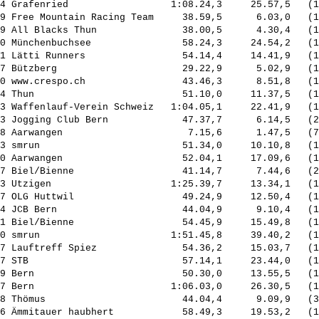
4 Grafenried                  1:08.24,3     25.57,5   (1
9 Free Mountain Racing Team     38.59,5      6.03,0   (1
9 All Blacks Thun               38.00,5      4.30,4   (1
0 Münchenbuchsee                58.24,3     24.54,2   (1
1 Lätti Runners                 54.14,4     14.41,9   (1
7 Bützberg                      29.22,9      5.02,9   (1
0 www.crespo.ch                 43.46,3      8.51,8   (1
4 Thun                          51.10,0     11.37,5   (1
3 Waffenlauf-Verein Schweiz   1:04.05,1     22.41,9   (1
3 Jogging Club Bern             47.37,7      6.14,5   (2
8 Aarwangen                      7.15,6      1.47,5   (7
3 smrun                         51.34,0     10.10,8   (1
0 Aarwangen                     52.04,1     17.09,6   (1
7 Biel/Bienne                   41.14,7      7.44,6   (2
3 Utzigen                     1:25.39,7     13.34,1   (1
7 OLG Huttwil                   49.24,9     12.50,4   (1
4 JCB Bern                      44.04,9      9.10,4   (1
1 Biel/Bienne                   54.45,9     15.49,8   (1
0 smrun                       1:51.45,8     39.40,2   (1
7 Lauftreff Spiez               54.36,2     15.03,7   (1
7 STB                           57.14,1     23.44,0   (1
9 Bern                          50.30,0     13.55,5   (1
7 Bern                        1:06.03,0     26.30,5   (1
8 Thömus                        44.04,4      9.09,9   (3
6 Ämmitauer haubhert            58.49,3     19.53,2   (1