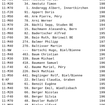
11-M20      34. 
Amstutz Timon                      
 198
11-M70       1. 
Anderegg Albert, Innertkirchen     
 194
11-F20      91. 
Appert Doris                       
 198
11-M50      46. 
Arm Pierre, Péry                   
 196
11-M60      78. 
Arni Werner                        
 195
11-M70      29. 
Bächli Sepp, Studen BE             
 194
11-F40      15. 
Bachmann Alexandra, Bern           
 197
11-M60      82. 
Badertscher Alfred                 
 195
11-F60      38. 
Baio Ruth, Bäriswil BE             
 195
11-M40     274. 
Balmer Philipp                     
 197
11-M40     270. 
Baltisser Martin                   
 196
11-NW      ---  
Bärtschi Hugo, Biel/Bienne         
 194
11-M40     463. 
Baum Christian                     
 196
11-M30     339. 
Baum Michael                       
 197
11-M40     418. 
Baumann Samuel                     
 196
11-F40      42. 
Baume Muriel, Péry                 
 196
11-M30     226. 
Beck Mathias                       
 198
11-M50     441. 
Beglinger Rolf, Biel/Bienne        
 196
6-KF        22. 
Bellasi Claudia, Graben            
 198
11-M60      61. 
Benoit Eugène                      
 195
11-M40      59. 
Berger Emil, Wiedlisbach           
 196
11-M20      66. 
Berger Nicolas                     
 199
11-F40      68. 
Berger Silvia                      
 196
11-M70      48. 
Beutler Rudolf                     
 194