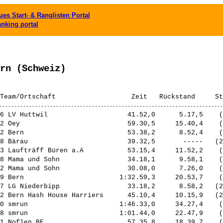
es Start- & Ranglisten Portal
anking portal
rn (Schweiz)
6 LV Huttwil                    41.52,0      5.17,5    (
2 Oey                           59.30,5     15.40,4    (
2 Bern                          53.38,2      8.52,4    (
8 Bärau                         39.32,5       -----   (2
3 Laufträff Büren a.A           53.15,4     11.52,2    (
8 Mama und Sohn                 34.18,1      9.58,1    (
2 Mama und Sohn                 30.08,0      7.26,0    (
9 Bern                        1:32.59,3     20.53,7    (
7 LG Niederbipp                 33.18,2      8.58,2   (2
2 Bern Hash House Harriers      45.10,4     10.15,9   (2
0 smrun                       1:46.33,0     34.27,4    (
8 smrun                       1:01.44,0     22.47,9    (
1 Noflen BE                     57.35,8     18.39,7    (