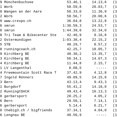
9 Münchenbuchsee                53.46,1     14.13,6   (1
1 Worb                          58.59,8     20.03,7   (1
0 Wangen an der Aare            50.33,0     11.36,9   (3
2 Worb                          58.56,7     20.00,6   (1
9 www.crespo.ch                 36.04,8     13.22,8   (1
6 smrun                       1:36.59,3     24.53,7   (1
0 smrun                       1:44.39,6     32.34,0   (1
8 Tri Team & Bikecenter Ste     42.46,9      9.16,8   (1
2 Ostermundigen               1:03.38,4     22.15,2   (3
5 STB                           48.29,7      8.57,2   (1
8 runningcoach.ch               42.25,7     18.05,7   (1
9 Kirchberg BE                  48.30,2     13.35,7   (1
3 Kirchberg BE                  56.34,1     14.07,3   (1
4 Kirchberg BE                  11.44,8      2.15,7   (1
1 LV Langenthal                  8.08,5       -----   (1
4 Freemountain Scott Race T     37.42,9      4.12,8   (3
7 Ingold Rönners                49.09,5     14.15,0   (1
3 Bern                          43.13,4      9.43,3   (1
1 Burgdorf                      55.41,2     14.18,0   (1
2 RunningCOACH                  49.43,4     16.13,3   (1
0 gerbersport                   28.25,2      4.05,2   (3
6 Bern                          29.56,1      7.14,1   (1
6 gerbersport                    5.14,4      0.21,7   (3
0 thebig3.ch / bigfriends       37.34,1      4.04,0   (1
6 Lengnau BE                    48.56,9       -----   (1