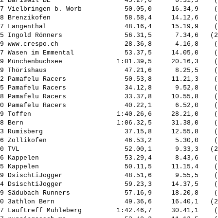
2 Bäriswil BE                   45.27,6      6.31,5    (
7 Vielbringen b. Worb           50.05,0     16.34,9    (
8 Brenzikofen                   58.58,4     14.12,6    (
7 Langenthal                    48.16,4     15.19,9    (
5 Ingold Rönners                56.31,5      7.34,6   (2
9 www.crespo.ch                 28.36,8      4.16,8    (
7 Wasen im Emmental             53.37,5     14.05,0    (
9 Münchenbuchsee              1:01.39,5     20.16,3    (
9 Thörishaus                    47.21,6      8.25,5    (
2 Pamafelu Racers               50.53,8     11.21,3    (
5 Pamafelu Racers               34.12,8      9.52,8    (
8 Pamafelu Racers               33.37,8     10.55,8    (
0 Pamafelu Racers               40.22,1      6.52,0    (
9 Toffen                      1:40.26,6     28.21,0    (
8 Bern                        1:06.32,5     31.38,0    (
3 Rumisberg                     37.15,8     12.55,8    (
6 Zollikofen                    46.53,2      5.30,0    (
0 TVL                           52.00,1      9.33,3   (2
6 Kappelen                      53.29,4      8.43,6    (
5 Kappelen                      50.11,5     11.15,4    (
9 DsischtiJogger                48.51,6      9.55,5    (
4 DsischtiJogger                59.23,3     14.37,5    (
9 Sädubach Runners              57.16,9     18.20,8    (
0 3athlon Bern                  49.36,6     16.40,1   (2
7 Lauftreff Mühleberg         1:42.46,7     30.41,1    (