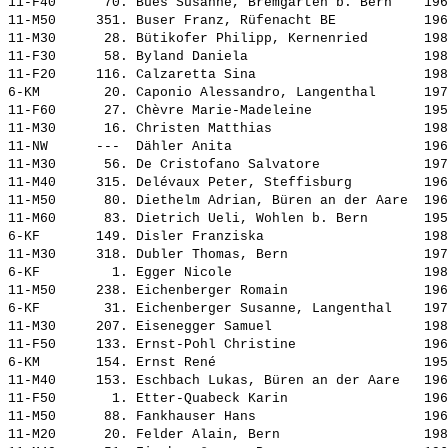
11-F40      70. 
Bues Susanne, Bremgarten b. Bern   
 196
11-M50     351. 
Buser Franz, Rüfenacht BE          
 196
11-M30      28. 
Bütikofer Philipp, Kernenried      
 198
11-F30      58. 
Byland Daniela                     
 198
11-F20     116. 
Calzaretta Sina                    
 198
6-KM        20. 
Caponio Alessandro, Langenthal     
 197
11-F60      27. 
Chèvre Marie-Madeleine             
 195
11-M30      16. 
Christen Matthias                  
 198
11-NW      ---  
Dähler Anita                       
 196
11-M30      56. 
De Cristofano Salvatore            
 197
11-M40     315. 
Delévaux Peter, Steffisburg        
 196
11-M50      80. 
Diethelm Adrian, Büren an der Aare 
 196
11-M60      83. 
Dietrich Ueli, Wohlen b. Bern      
 195
6-KF       149. 
Disler Franziska                   
 198
11-M30     318. 
Dubler Thomas, Bern                
 197
6-KF         1. 
Egger Nicole                       
 198
11-M50     238. 
Eichenberger Romain                
 196
6-KF        31. 
Eichenberger Susanne, Langenthal   
 197
11-M30     207. 
Eisenegger Samuel                  
 198
11-F50     133. 
Ernst-Pohl Christine               
 196
6-KM       154. 
Ernst René                         
 195
11-M40     153. 
Eschbach Lukas, Büren an der Aare  
 196
11-F50       1. 
Etter-Quabeck Karin                
 196
11-M50      88. 
Fankhauser Hans                    
 196
11-M20      20. 
Felder Alain, Bern                 
 198