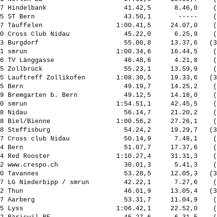
7 Hindelbank                    41.42,5      8.46,0    (
5 ST Bern                       43.50,1       -----    (
7 Täuffelen                   1:00.41,5     24.07,0    (
0 Cross Club Nidau              45.22,0      6.25,9    (
3 Burgdorf                      55.00,8     13.37,6   (3
1 smrun                       1:00.34,6     16.44,5    (
6 TV Länggasse                  46.48,6      4.21,8    (
5 Zollbrück                     55.23,1     13.59,9    (
5 Lauftreff Zollikofen        1:08.30,5     19.33,6   (3
5 Bern                          49.19,7     14.25,2    (
9 Bremgarten b. Bern            49.12,5     14.18,0    (
0 smrun                       1:54.51,1     42.45,5    (
8 Nidau                         56.14,7     21.20,2    (
8 Biel/Bienne                 1:00.56,2     27.26,1    (
8 Steffisburg                   54.24,2     19.29,7   (3
7 Cross club Nidau              50.14,9      7.48,1    (
4 Bern                          51.07,7     17.37,6    (
4 Red Rooster                 1:10.27,4     31.31,3    (
2 www.crespo.ch                 30.01,3      5.41,3    (
0 Tavannes                      53.28,5     12.05,3   (3
7 LG Niederbipp / smrun         42.22,1      7.27,6    (
2 Thun                          46.01,9     13.05,4   (3
7 Aarberg                       53.31,7     11.04,9    (
5 Lyss                        1:06.42,1     22.52,0    (