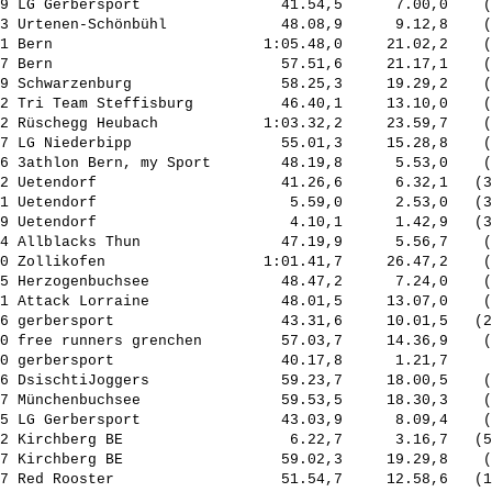
9 LG Gerbersport                41.54,5      7.00,0    (
3 Urtenen-Schönbühl             48.08,9      9.12,8    (
1 Bern                        1:05.48,0     21.02,2    (
7 Bern                          57.51,6     21.17,1    (
9 Schwarzenburg                 58.25,3     19.29,2    (
2 Tri Team Steffisburg          46.40,1     13.10,0    (
2 Rüschegg Heubach            1:03.32,2     23.59,7    (
7 LG Niederbipp                 55.01,3     15.28,8    (
6 3athlon Bern, my Sport        48.19,8      5.53,0    (
2 Uetendorf                     41.26,6      6.32,1   (3
1 Uetendorf                      5.59,0      2.53,0   (3
9 Uetendorf                      4.10,1      1.42,9   (3
4 Allblacks Thun                47.19,9      5.56,7    (
0 Zollikofen                  1:01.41,7     26.47,2    (
5 Herzogenbuchsee               48.47,2      7.24,0    (
1 Attack Lorraine               48.01,5     13.07,0    (
6 gerbersport                   43.31,6     10.01,5   (2
0 free runners grenchen         57.03,7     14.36,9    (
0 gerbersport                   40.17,8      1.21,7     
6 DsischtiJoggers               59.23,7     18.00,5    (
7 Münchenbuchsee                59.53,5     18.30,3    (
5 LG Gerbersport                43.03,9      8.09,4    (
2 Kirchberg BE                   6.22,7      3.16,7   (5
7 Kirchberg BE                  59.02,3     19.29,8    (
7 Red Rooster                   51.54,7     12.58,6   (1