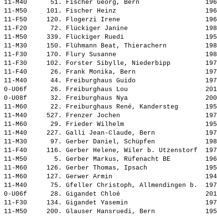
11-M40      51. 
Fischer Georg, Bern                
 196
11-M50     101. 
Fischer Heinz                      
 196
11-F50     120. 
Flogerzi Irene                     
 196
11-F20      72. 
Flückiger Janine                   
 198
11-M50     339. 
Flückiger Ruedi                    
 195
11-M30     150. 
Flühmann Beat, Thierachern         
 198
11-F30     170. 
Flury Susanne                      
 198
11-F30     102. 
Forster Sibylle, Niederbipp        
 197
11-F40      26. 
Frank Monika, Bern                 
 197
11-M40      44. 
Freiburghaus Guido                 
 197
0-U06f      26. 
Freiburghaus Lou                   
 201
0-U08f      32. 
Freiburghaus Nya                   
 200
11-M60      22. 
Freiburghaus René, Kandersteg      
 195
11-M40     527. 
Frenzer Jochen                     
 197
11-M60      29. 
Frieder Wilhelm                    
 195
11-M40     227. 
Galli Jean-Claude, Bern            
 197
11-M30      97. 
Gerber Daniel, Schüpfen            
 198
11-F40     116. 
Gerber Helene, Wiler b. Utzenstorf 
 197
11-M50       5. 
Gerber Markus, Rüfenacht BE        
 196
11-M60     126. 
Gerber Thomas, Ipsach              
 195
11-M60     127. 
Gerwer Armin                       
 194
11-M40      75. 
Gfeller Christoph, Allmendingen b. 
 197
0-U06f      28. 
Gigandet Chloé                     
 201
11-F30     134. 
Gigandet Yasemin                   
 197
11-M50     200. 
Glauser Hansruedi, Bern            
 195