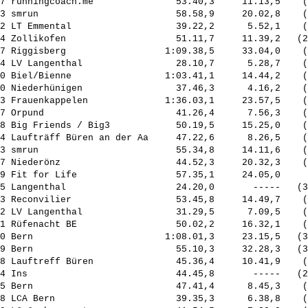
7 runningcoach.me               53.40,3     11.13,5    (
3 smrun                         58.58,9     20.02,8    (
2 LT Emmental                   39.22,2      5.52,1    (
4 Zollikofen                    51.11,7     11.39,2   (2
7 Riggisberg                  1:09.38,5     33.04,0    (
4 LV Langenthal                 28.10,7      5.28,7    (
0 Biel/Bienne                 1:03.41,1     14.44,2    (
0 Niederhünigen                 37.46,3      4.16,2    (
3 Frauenkappelen              1:36.03,1     23.57,5    (
7 Orpund                        41.26,4      7.56,3    (
8 Big Friends / Big3            50.19,5     15.25,0    (
4 Laufträff Büren an der Aa     47.22,6      8.26,5    (
3 smrun                         55.34,8     14.11,6    (
7 Niederönz                     44.52,3     20.32,3    (
9 Fit for Life                  57.35,1     24.05,0     
5 Langenthal                    24.20,0       -----   (3
3 Reconvilier                   53.45,8     14.49,7    (
2 LV Langenthal                 31.29,5      7.09,5    (
1 Rüfenacht BE                  50.02,2     16.32,1    (
0 Bern                        1:08.01,3     23.15,5   (3
9 Bern                          55.10,3     32.28,3   (3
8 Lauftreff Büren               45.36,4     10.41,9    (
4 Ins                           44.45,8       -----   (2
5 Bern                          47.41,4      8.45,3    (
8 LCA Bern                      39.35,3      6.38,8    (