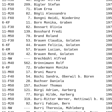
11-M50      48. 
Bigler Alfred                      
 196
11-M30     209. 
Bigler Stefan                      
 197
11-F50      71. 
Blum Erna                          
 195
11-M20      82. 
Bögli Alessandro                   
 199
11-F60       7. 
Bongni Heidi, Niederönz            
 195
6-KF        11. 
Born Monika, Graben                
 197
11-F30      82. 
Bossart Olivia                     
 197
11-M60     139. 
Bosshard Fredi                     
 194
11-M50      79. 
Brand Roland                       
 195
11-F30      53. 
Brauen Claudia, Golaten            
 198
6-KF        44. 
Brauen Felicia, Golaten            
 200
6-KM        57. 
Brauen Lucian, Golaten             
 200
11-M30      42. 
Brauen René, Golaten               
 198
11-NW      ---  
Brechbühl Alfred                   
 195
11-M40     562. 
Brönnimann Rolf                    
 196
6-KF        72. 
Brudermann Monika                  
 196
11-M60      17. 
Bruni Mauro                        
 195
11-F40      54. 
Büchi Sandra, Oberwil b. Büren     
 197
11-F50      28. 
Buchser Daniela                    
 196
11-M50     157. 
Buchser Thomas                     
 196
11-M50     121. 
Bürgi Adrian, Aarberg              
 195
11-F50      77. 
Bürgi Hilde, Aarberg               
 196
11-M50     319. 
Buri-Ritter Werner, Hettiswil b. Hi
 195
11-M20      92. 
Burri Fabian, Bern                 
 199
11-NW      ---  
Burri Theresia, Mühleberg          
 194