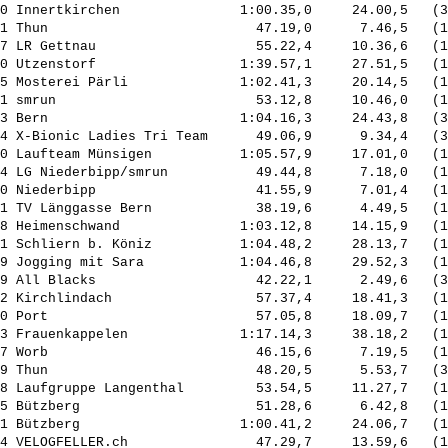
0 Innertkirchen               1:00.35,0     24.00,5   (3
1 Thun                          47.19,0      7.46,5   (1
7 LR Gettnau                    55.22,4     10.36,6   (1
0 Utzenstorf                  1:39.57,1     27.51,5   (1
5 Mosterei Pärli              1:02.41,3     20.14,5   (1
1 smrun                         53.12,8     10.46,0   (1
3 Bern                        1:04.16,3     24.43,8   (3
4 X-Bionic Ladies Tri Team      49.06,9      9.34,4   (3
0 Laufteam Münsigen           1:05.57,9     17.01,0   (1
4 LG Niederbipp/smrun           49.44,8      7.18,0   (1
0 Niederbipp                    41.55,9      7.01,4   (1
1 TV Länggasse Bern             38.19,6      4.49,5   (1
8 Heimenschwand               1:03.12,8     14.15,9   (1
1 Schliern b. Köniz           1:04.48,2     28.13,7   (1
9 Jogging mit Sara            1:04.46,8     29.52,3   (1
9 All Blacks                    42.22,1      2.49,6   (3
2 Kirchlindach                  57.37,4     18.41,3   (1
0 Port                          57.05,8     18.09,7   (1
3 Frauenkappelen              1:17.14,3     38.18,2   (1
7 Worb                          46.15,6      7.19,5   (1
9 Thun                          48.20,5      5.53,7   (3
8 Laufgruppe Langenthal         53.54,5     11.27,7   (1
5 Bützberg                      51.28,6      6.42,8   (1
1 Bützberg                    1:00.41,2     24.06,7   (1
4 VELOGFELLER.ch                47.29,7     13.59,6   (1