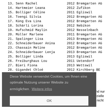
   13. 
Senn Rachel              
 2012 Bremgarten AG    
   14. 
Hartmeier Leana          
 2012 Zufikon          
   15. 
Bolliger Céline          
 2011 Egliswil         
   16. 
Toengi Silvia            
 2012 Bremgarten AG    
   17. 
Küng Eva Lina            
 2012 Bremgarten AG    
   18. 
Schärli Lorina           
 2012 Nebikon          
   19. 
Hufschmid Maylin         
 2012 Nesselnbach      
   20. 
Müller Marlene           
 2011 Bremgarten AG    
   21. 
Spalinger Lisa           
 2013 Bremgarten AG    
   22. 
Schneiderbauer Anina     
 2012 Bremgarten AG    
   23. 
Chassain Meline          
 2012 Bremgarten AG    
   24. 
Schneiderbauer Lenja     
 2013 Bremgarten AG    
   25. 
Bolliger Linda           
 2013 Egliswil         
   26. 
Freiburghaus Lou         
 2011 Uetendorf        
   27. 
Bieri Fiona              
 2013 Wettswil         
   28. 
Gigandet Chloé           
 2012 Kirchberg BE     
   29. 
Steiner Flurina          
 2012 Windisch         
Diese Website verwendet Cookies, um Ihnen eine
   30. 
Dubois Joline            
 2012 Zufikon          
optimale Nutzung unserer Website zu
ermöglichen.
Weitere infos
Die Ergebnisse, das Bildmaterial und das weitere Datenmaterial sind nur
für den persönlichen Gebrauch zur Verfügung gestellt. Die kommerzielle
Nutzung, Weitergabe ganz oder teilweise und / oder Nachdruck ist nicht
OK
gestattet.