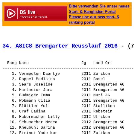
Bitte verwenden Sie unser neues
Start- & Ranglisten Portal
Please use our new start- &
ranking portal
34. ASICS Bremgarter Reusslauf 2016
 - (7
    1. 
Vermeulen Daantje        
 2011 Zufikon          
    2. 
Roppel Madlaina          
 2011 Basel            
    3. 
Sears Joseline           
 2011 Bremgarten AG    
    4. 
Hartmeier Jara           
 2011 Bremgarten AG    
    5. 
Budmiger Emma            
 2011 Muri AG          
    6. 
Wobmann Cilia            
 2011 Bremgarten AG    
    7. 
Blättler Yuli            
 2011 Stallikon        
    8. 
Graf Ladina              
 2011 Rebstein         
    9. 
Habermacher Lilly        
 2012 Uffikon          
   10. 
Schumacher Medea         
 2012 Bremgarten AG    
   11. 
Kneubühl Sarina          
 2012 Bremgarten AG    
   12. 
Firinci Yade Nur         
 2011 Zufikon          