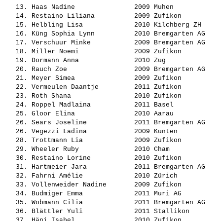
   13. 
Haas Nadine              
 2009 Muhen            
   14. 
Restaino Liliana         
 2009 Zufikon          
   15. 
Helbling Lisa            
 2010 Kilchberg ZH     
   16. 
Küng Sophia Lynn         
 2010 Bremgarten AG    
   17. 
Verschuur Minke          
 2009 Bremgarten AG    
   18. 
Miller Noemi             
 2009 Zufikon          
   19. 
Dormann Anna             
 2010 Zug              
   20. 
Rauch Zoe                
 2009 Bremgarten AG    
   21. 
Meyer Simea              
 2009 Zufikon          
   22. 
Vermeulen Daantje        
 2011 Zufikon          
   23. 
Roth Shana               
 2010 Zufikon          
   24. 
Roppel Madlaina          
 2011 Basel            
   25. 
Gloor Elina              
 2010 Aarau            
   26. 
Sears Joseline           
 2011 Bremgarten AG    
   26. 
Vegezzi Ladina           
 2009 Künten           
   28. 
Trottmann Lia            
 2009 Zufikon          
   29. 
Wheeler Ruby             
 2010 Cham             
   30. 
Restaino Lorine          
 2010 Zufikon          
   31. 
Hartmeier Jara           
 2011 Bremgarten AG    
   32. 
Fahrni Amélie            
 2010 Zürich           
   33. 
Vollenweider Nadine      
 2009 Zufikon          
   34. 
Budmiger Emma            
 2011 Muri AG          
   35. 
Wobmann Cilia            
 2011 Bremgarten AG    
   36. 
Blättler Yuli            
 2011 Stallikon        
   37. 
Häni Isabel              
 2010 Zufikon          