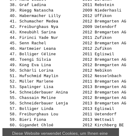
   38. 
Graf Ladina              
 2011 Rebstein         
   39. 
Rüegg Natascha           
 2009 Niederhasli      
   40. 
Habermacher Lilly        
 2012 Uffikon          
   41. 
Schumacher Medea         
 2012 Bremgarten AG    
   42. 
Freiburghaus Nya         
 2009 Uetendorf        
   43. 
Kneubühl Sarina          
 2012 Bremgarten AG    
   44. 
Firinci Yade Nur         
 2011 Zufikon          
   45. 
Senn Rachel              
 2012 Bremgarten AG    
   46. 
Hartmeier Leana          
 2012 Zufikon          
   47. 
Bolliger Céline          
 2011 Egliswil         
   48. 
Toengi Silvia            
 2012 Bremgarten AG    
   49. 
Küng Eva Lina            
 2012 Bremgarten AG    
   50. 
Schärli Lorina           
 2012 Nebikon          
   51. 
Hufschmid Maylin         
 2012 Nesselnbach      
   52. 
Müller Marlene           
 2011 Bremgarten AG    
   53. 
Spalinger Lisa           
 2013 Bremgarten AG    
   54. 
Schneiderbauer Anina     
 2012 Bremgarten AG    
   55. 
Chassain Meline          
 2012 Bremgarten AG    
   56. 
Schneiderbauer Lenja     
 2013 Bremgarten AG    
   57. 
Bolliger Linda           
 2013 Egliswil         
   58. 
Freiburghaus Lou         
 2011 Uetendorf        
   59. 
Bieri Fiona              
 2013 Wettswil         
   60. 
Gigandet Chloé           
 2012 Kirchberg BE     
   61. 
Steiner Flurina          
 2012 Windisch         
Diese Website verwendet Cookies, um Ihnen eine