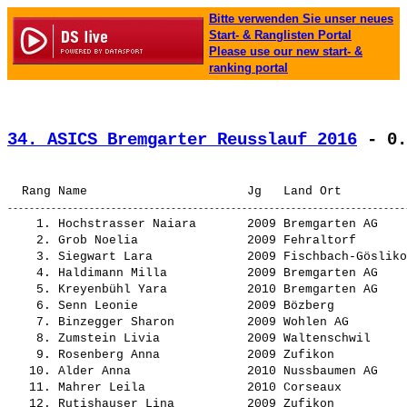
Bitte verwenden Sie unser neues
Start- & Ranglisten Portal
Please use our new start- &
ranking portal
34. ASICS Bremgarter Reusslauf 2016
 - 0.
    1. 
Hochstrasser Naiara      
 2009 Bremgarten AG    
    2. 
Grob Noelia              
 2009 Fehraltorf       
    3. 
Siegwart Lara            
 2009 Fischbach-Gösliko
    4. 
Haldimann Milla          
 2009 Bremgarten AG    
    5. 
Kreyenbühl Yara          
 2010 Bremgarten AG    
    6. 
Senn Leonie              
 2009 Bözberg          
    7. 
Binzegger Sharon         
 2009 Wohlen AG        
    8. 
Zumstein Livia           
 2009 Waltenschwil     
    9. 
Rosenberg Anna           
 2009 Zufikon          
   10. 
Alder Anna               
 2010 Nussbaumen AG    
   11. 
Mahrer Leila             
 2010 Corseaux         
   12. 
Rutishauser Lina         
 2009 Zufikon          