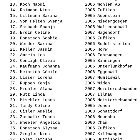
   13. 
Koch Naomi               
 2006 Wohlen AG        
   14. 
Raimann Nina             
 2005 Zufikon          
   15. 
Littmann Sarina          
 2005 Auenstein        
   16. 
von Felten Svenja        
 2005 Niedergösgen     
   17. 
Sarbach Shanja           
 2005 Waltenschwil     
   18. 
Erdin Celine             
 2007 Hägendorf        
   19. 
Donatsch Sophie          
 2005 Zufikon          
   20. 
Werder Sarina            
 2006 Rudolfstetten    
   21. 
Keller Jasmin            
 2005 Horw             
   22. 
Amrein Lea               
 2006 Fahrwangen       
   23. 
Cencigh Olivia           
 2005 Binningen        
   24. 
Kaufmann Johanna         
 2006 Unterlunkhofen   
   25. 
Heinrich Cécile          
 2006 Eggenwil         
   26. 
Lisser Lorena            
 2007 Mümliswil        
   27. 
Ruppen Xenja             
 2006 Widen            
   28. 
Michler Alana            
 2007 Meisterschwanden 
   29. 
Rutz Linda               
 2007 Illnau           
   30. 
Mischler Luana           
 2005 Meisterschwanden 
   31. 
Tardy Céline             
 2005 Jonen            
   32. 
Gisler Amelie            
 2008 Schattdorf       
   33. 
Zorbakir Tuana           
 2006 Neuenhof         
   34. 
Wheeler Angelica         
 2006 Cham             
   35. 
Donatsch Alyssa          
 2005 Zufikon          
   36. 
Ziegler Nina             
 2007 Killwangen       
   37. 
Golaz Tatjana            
 2005 Buttisholz       