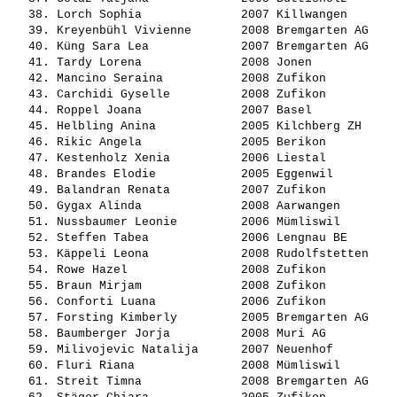
   38. 
Lorch Sophia             
 2007 Killwangen       
   39. 
Kreyenbühl Vivienne      
 2008 Bremgarten AG    
   40. 
Küng Sara Lea            
 2007 Bremgarten AG    
   41. 
Tardy Lorena             
 2008 Jonen            
   42. 
Mancino Seraina          
 2008 Zufikon          
   43. 
Carchidi Gyselle         
 2008 Zufikon          
   44. 
Roppel Joana             
 2007 Basel            
   45. 
Helbling Anina           
 2005 Kilchberg ZH     
   46. 
Rikic Angela             
 2005 Berikon          
   47. 
Kestenholz Xenia         
 2006 Liestal          
   48. 
Brandes Elodie           
 2005 Eggenwil         
   49. 
Balandran Renata         
 2007 Zufikon          
   50. 
Gygax Alinda             
 2008 Aarwangen        
   51. 
Nussbaumer Leonie        
 2006 Mümliswil        
   52. 
Steffen Tabea            
 2006 Lengnau BE       
   53. 
Käppeli Leona            
 2008 Rudolfstetten    
   54. 
Rowe Hazel               
 2008 Zufikon          
   55. 
Braun Mirjam             
 2008 Zufikon          
   56. 
Conforti Luana           
 2006 Zufikon          
   57. 
Forsting Kimberly        
 2005 Bremgarten AG    
   58. 
Baumberger Jorja         
 2008 Muri AG          
   59. 
Milivojevic Natalija     
 2007 Neuenhof         
   60. 
Fluri Riana              
 2008 Mümliswil        
   61. 
Streit Timna             
 2008 Bremgarten AG    