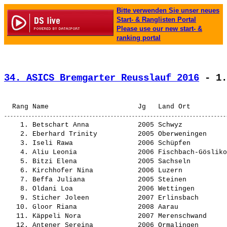
Bitte verwenden Sie unser neues
Start- & Ranglisten Portal
Please use our new start- &
ranking portal
34. ASICS Bremgarter Reusslauf 2016
 - 1.
    1. 
Betschart Anna           
 2005 Schwyz           
    2. 
Eberhard Trinity         
 2005 Oberweningen     
    3. 
Iseli Rawa               
 2006 Schüpfen         
    4. 
Aliu Leonia              
 2006 Fischbach-Gösliko
    5. 
Bitzi Elena              
 2005 Sachseln         
    6. 
Kirchhofer Nina          
 2006 Luzern           
    7. 
Beffa Juliana            
 2005 Steinen          
    8. 
Oldani Loa               
 2006 Wettingen        
    9. 
Sticher Joleen           
 2007 Erlinsbach       
   10. 
Gloor Riana              
 2008 Aarau            
   11. 
Käppeli Nora             
 2007 Merenschwand     
   12. 
Antener Sereina          
 2006 Ormalingen       