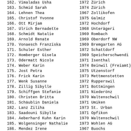
  162. 
Vimaladas Usha           
 1972 Zürich           
  163. 
Schmid Sarah             
 1974 Zürich           
  164. 
Lehnen Thea              
 1967 Zollikofen       
  165. 
Christof Yvonne          
 1975 Galmiz           
  166. 
Ott Mirjam               
 1972 Hochdorf         
  167. 
Ulrich Bernadette        
 1968 Unterägeri       
  168. 
Schmidt Natalie          
 1969 Rombach          
  169. 
Arnold Renate            
 1969 Oberdorf NW      
  170. 
Vonaesch Franziska       
 1969 Bremgarten AG    
  171. 
Schuler Esther           
 1972 Schattdorf       
  172. 
Homberger Gisela         
 1969 Speicherschwendi 
  173. 
Odermatt Nicole          
 1971 Isenthal         
  174. 
Weber Karin              
 1974 Beinwil (Freiamt)
  175. 
Jost Petra               
 1975 Utzenstorf       
  176. 
Frick Karin              
 1973 Mettmenstetten   
  177. 
Wenk Susanne             
 1972 Rupperswil       
  178. 
Zillig Sibylle           
 1971 Bottmingen       
  179. 
Schiffgen Stefanie       
 1971 Niederönz        
  180. 
Christen Britta          
 1970 Waltenschwil     
  181. 
Schäublin Daniela        
 1971 Umiken           
  182. 
Lanz Ziliha              
 1973 St. Urban        
  183. 
Saadouni Sibylle         
 1971 Opfikon          
  184. 
Aeberhard Kuhn Karin     
 1970 Waltenschwil     
  185. 
Wolgensinger Nathalie    
 1973 Wohlen AG        
  186. 
Mendez Irene             
 1967 Buochs           