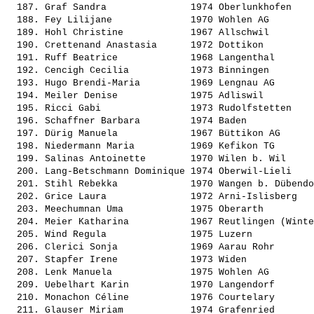
  187. 
Graf Sandra              
 1974 Oberlunkhofen    
  188. 
Fey Lilijane             
 1970 Wohlen AG        
  189. 
Hohl Christine           
 1967 Allschwil        
  190. 
Crettenand Anastasia     
 1972 Dottikon         
  191. 
Ruff Beatrice            
 1968 Langenthal       
  192. 
Cencigh Cecilia          
 1973 Binningen        
  193. 
Hugo Brendi-Maria        
 1969 Lengnau AG       
  194. 
Meiler Denise            
 1975 Adliswil         
  195. 
Ricci Gabi               
 1973 Rudolfstetten    
  196. 
Schaffner Barbara        
 1974 Baden            
  197. 
Dürig Manuela            
 1967 Büttikon AG      
  198. 
Niedermann Maria         
 1969 Kefikon TG       
  199. 
Salinas Antoinette       
 1970 Wilen b. Wil     
  200. 
Lang-Betschmann Dominique
 1974 Oberwil-Lieli    
  201. 
Stihl Rebekka            
 1970 Wangen b. Dübendo
  202. 
Grice Laura              
 1972 Arni-Islisberg   
  203. 
Meechumnan Uma           
 1975 Oberarth         
  204. 
Meier Katharina          
 1967 Reutlingen (Winte
  205. 
Wind Regula              
 1975 Luzern           
  206. 
Clerici Sonja            
 1969 Aarau Rohr       
  207. 
Stapfer Irene            
 1973 Widen            
  208. 
Lenk Manuela             
 1975 Wohlen AG        
  209. 
Uebelhart Karin          
 1970 Langendorf       
  210. 
Monachon Céline          
 1976 Courtelary       
  211. 
Glauser Miriam           
 1974 Grafenried       