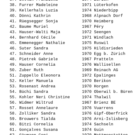
   38. 
Furrer Madeleine         
 1971 Lüterkofen       
   39. 
Kellerhals Luzia         
 1974 Niederbipp       
   40. 
Dönni Kathrin            
 1968 Alpnach Dorf     
   41. 
Rüegsegger Sonja         
 1970 Heimberg         
   42. 
Baume Muriel             
 1967 Péry             
   43. 
Hauser-Walti Maja        
 1972 Seengen          
   44. 
Bernhard Cécile          
 1971 Windlach         
   45. 
Emmenegger Nathalie      
 1975 Ruswil           
   46. 
Suter Sandra             
 1975 Hildisrieden     
   47. 
Schneider Anne           
 1970 Egg b. Zürich    
   48. 
Pietrek Gabriele         
 1967 Pratteln         
   49. 
Hauser Cornelia          
 1976 Wallisellen      
   50. 
Zuber Ruth               
 1969 Reinach AG       
   51. 
Zuppello Eleonora        
 1972 Epalinges        
   52. 
Keller Manuela           
 1970 Berikon          
   53. 
Rosenast Andrea          
 1970 Horgen           
   54. 
Büchi Sandra             
 1970 Oberwil b. Büren 
   55. 
Kohler Neri Christine    
 1974 Thalwil          
   56. 
Widmer Wiltrud           
 1967 Brienz BE        
   57. 
Rosset Annelaure         
 1976 Vuarrens         
   58. 
Zolliker Sandra          
 1976 Gipf-Oberfrick   
   59. 
Brouwers Tialda          
 1976 Arni-Islisberg   
   60. 
Bitzi Cornelia           
 1974 Sachseln         
   61. 
Gonçalves Susana         
 1974 Guin             