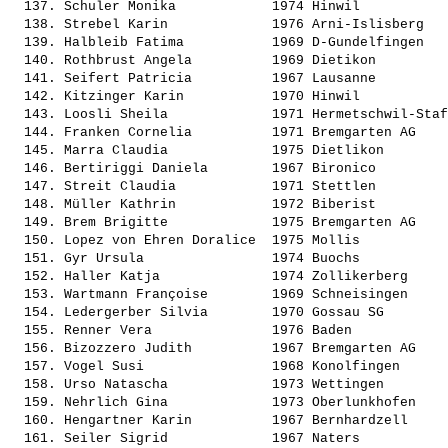
  137. 
Schuler Monika           
 1974 Hinwil           
  138. 
Strebel Karin            
 1976 Arni-Islisberg   
  139. 
Halbleib Fatima          
 1969 D-Gundelfingen   
  140. 
Rothbrust Angela         
 1969 Dietikon         
  141. 
Seifert Patricia         
 1967 Lausanne         
  142. 
Kitzinger Karin          
 1970 Hinwil           
  143. 
Loosli Sheila            
 1971 Hermetschwil-Staf
  144. 
Franken Cornelia         
 1971 Bremgarten AG    
  145. 
Marra Claudia            
 1975 Dietlikon        
  146. 
Bertiriggi Daniela       
 1967 Bironico         
  147. 
Streit Claudia           
 1971 Stettlen         
  148. 
Müller Kathrin           
 1972 Biberist         
  149. 
Brem Brigitte            
 1975 Bremgarten AG    
  150. 
Lopez von Ehren Doralice 
 1975 Mollis           
  151. 
Gyr Ursula               
 1974 Buochs           
  152. 
Haller Katja             
 1974 Zollikerberg     
  153. 
Wartmann Françoise       
 1969 Schneisingen     
  154. 
Ledergerber Silvia       
 1970 Gossau SG        
  155. 
Renner Vera              
 1976 Baden            
  156. 
Bizozzero Judith         
 1967 Bremgarten AG    
  157. 
Vogel Susi               
 1968 Konolfingen      
  158. 
Urso Natascha            
 1973 Wettingen        
  159. 
Nehrlich Gina            
 1973 Oberlunkhofen    
  160. 
Hengartner Karin         
 1967 Bernhardzell     
  161. 
Seiler Sigrid            
 1967 Naters           