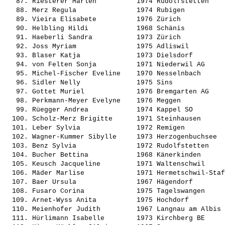
   87. 
Riesterer Marlen         
 1974 Rudolfstetten    
   88. 
Merz Regula              
 1974 Rubigen          
   89. 
Vieira Elisabete         
 1976 Zürich           
   90. 
Helbling Hildi           
 1968 Schänis          
   91. 
Haeberli Sandra          
 1973 Zürich           
   92. 
Joss Myriam              
 1975 Adliswil         
   93. 
Blaser Katja             
 1973 Dielsdorf        
   94. 
von Felten Sonja         
 1971 Niederwil AG     
   95. 
Michel-Fischer Eveline   
 1970 Nesselnbach      
   96. 
Sidler Nelly             
 1975 Sins             
   97. 
Gottet Muriel            
 1976 Bremgarten AG    
   98. 
Perkmann-Meyer Evelyne   
 1976 Meggen           
   99. 
Rüegger Andrea           
 1974 Kappel SO        
  100. 
Scholz-Merz Brigitte     
 1971 Steinhausen      
  101. 
Leber Sylvia             
 1972 Remigen          
  102. 
Wagner-Kummer Sibylle    
 1973 Herzogenbuchsee  
  103. 
Benz Sylvia              
 1972 Rudolfstetten    
  104. 
Bucher Bettina           
 1968 Känerkinden      
  105. 
Keusch Jacqueline        
 1971 Waltenschwil     
  106. 
Mäder Marlise            
 1971 Hermetschwil-Staf
  107. 
Baer Ursula              
 1967 Hägendorf        
  108. 
Fusaro Corina            
 1975 Tagelswangen     
  109. 
Arnet-Wyss Anita         
 1975 Hochdorf         
  110. 
Meienhofer Judith        
 1967 Langnau am Albis 
  111. 
Hürlimann Isabelle       
 1973 Kirchberg BE     