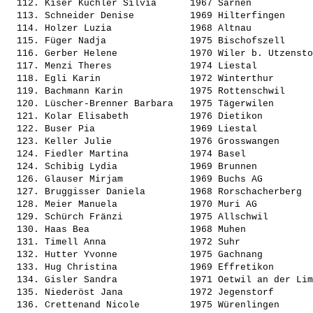
  112. 
Kiser Küchler Silvia     
 1967 Sarnen           
  113. 
Schneider Denise         
 1969 Hilterfingen     
  114. 
Holzer Luzia             
 1968 Altnau           
  115. 
Füger Nadja              
 1975 Bischofszell     
  116. 
Gerber Helene            
 1970 Wiler b. Utzensto
  117. 
Menzi Theres             
 1974 Liestal          
  118. 
Egli Karin               
 1972 Winterthur       
  119. 
Bachmann Karin           
 1975 Rottenschwil     
  120. 
Lüscher-Brenner Barbara  
 1975 Tägerwilen       
  121. 
Kolar Elisabeth          
 1976 Dietikon         
  122. 
Buser Pia                
 1969 Liestal          
  123. 
Keller Julie             
 1976 Grosswangen      
  124. 
Fiedler Martina          
 1974 Basel            
  124. 
Schibig Lydia            
 1969 Brunnen          
  126. 
Glauser Mirjam           
 1969 Buchs AG         
  127. 
Bruggisser Daniela       
 1968 Rorschacherberg  
  128. 
Meier Manuela            
 1970 Muri AG          
  129. 
Schürch Fränzi           
 1975 Allschwil        
  130. 
Haas Bea                 
 1968 Muhen            
  131. 
Timell Anna              
 1972 Suhr             
  132. 
Hutter Yvonne            
 1975 Gachnang         
  133. 
Hug Christina            
 1969 Effretikon       
  134. 
Gisler Sandra            
 1971 Oetwil an der Lim
  135. 
Niederöst Jana           
 1972 Jegenstorf       
  136. 
Crettenand Nicole        
 1975 Würenlingen      