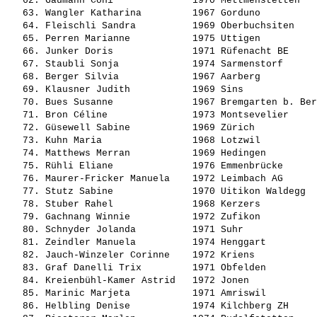
   62. 
Gäumann Coni             
 1970 Mettmenstetten   
   63. 
Wangler Katharina        
 1967 Gorduno          
   64. 
Fleischli Sandra         
 1969 Oberbuchsiten    
   65. 
Perren Marianne          
 1975 Uttigen          
   66. 
Junker Doris             
 1971 Rüfenacht BE     
   67. 
Staubli Sonja            
 1974 Sarmenstorf      
   68. 
Berger Silvia            
 1967 Aarberg          
   69. 
Klausner Judith          
 1969 Sins             
   70. 
Bues Susanne             
 1967 Bremgarten b. Ber
   71. 
Bron Céline              
 1973 Montsevelier     
   72. 
Güsewell Sabine          
 1969 Zürich           
   73. 
Kuhn Maria               
 1968 Lotzwil          
   74. 
Matthews Merran          
 1969 Hedingen         
   75. 
Rühli Eliane             
 1976 Emmenbrücke      
   76. 
Maurer-Fricker Manuela   
 1972 Leimbach AG      
   77. 
Stutz Sabine             
 1970 Uitikon Waldegg  
   78. 
Stuber Rahel             
 1968 Kerzers          
   79. 
Gachnang Winnie          
 1972 Zufikon          
   80. 
Schnyder Jolanda         
 1971 Suhr             
   81. 
Zeindler Manuela         
 1974 Henggart         
   82. 
Jauch-Winzeler Corinne   
 1972 Kriens           
   83. 
Graf Danelli Trix        
 1971 Obfelden         
   84. 
Kreienbühl-Kamer Astrid  
 1972 Jonen            
   85. 
Marinic Marjeta          
 1971 Amriswil         
   86. 
Helbling Denise          
 1974 Kilchberg ZH     