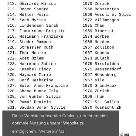
  212. 
Ghirardi Marisa          
 1970 Zürich           
  213. 
Degen Sandra             
 1968 Bonstetten       
  214. 
Müller Petra             
 1969 Aeschi b. Spiez  
  215. 
Koch Myriam              
 1972 Villmergen       
  216. 
Lindenmann Sarah         
 1975 Cham             
  217. 
Zimmermann Brigitte      
 1969 Biberist         
  218. 
Mosimann Franziska       
 1974 Worben           
  219. 
Studer Ramona            
 1968 Heiden           
  220. 
Strässler Ruth           
 1967 Zollikon         
  221. 
Thür Monika              
 1967 Knonau           
  222. 
Acet Özlem               
 1973 Bülach           
  223. 
Herrmann Sabine          
 1975 Birsfelden       
  224. 
Knaebel Cindy            
 1975 Bassersdorf      
  225. 
Maynard Marie            
 1967 Hünenberg        
  226. 
Cerf Catherine           
 1967 Alle             
  227. 
Suter Anne-Françoise     
 1970 Grandvaux        
  228. 
Chong Munoz Erly         
 1970 Zürich           
  229. 
von Gunten Silvia        
 1968 Thun             
  230. 
Rumpf Daniela            
 1971 St. Gallen       
  231. 
Saudan Borer Sylvie      
 1970 Küsnacht ZH      
  232. 
Metzler Monika           
 1974 Heiden           
Diese Website verwendet Cookies, um Ihnen eine
  233. 
Vu Strub Bich-Thuy       
 1974 Ennetbaden       
optimale Nutzung unserer Website zu
ermöglichen.
Weitere infos
Die Ergebnisse, das Bildmaterial und das weitere Datenmaterial sind nur