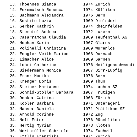
   13. 
Thoennes Bianca          
 1974 Zürich           
   14. 
Feremutsch Rebecca       
 1974 Kölliken         
   15. 
Bachmann Alexandra       
 1976 Bern             
   16. 
Sestito Luzia            
 1969 Dielsdorf        
   17. 
Gerber Kathrin           
 1974 Rheinfelden      
   18. 
Stempfel Andrea          
 1972 Luzern           
   19. 
Casarramona Claudia      
 1969 Teufenthal AG    
   20. 
Hophan Karin             
 1967 Glarus           
   21. 
Polinelli Christina      
 1969 Würenlos         
   22. 
Fengler-Veith Marion     
 1968 Dornach          
   23. 
Limacher Alice           
 1969 Sarnen           
   24. 
Lohri Catherine          
 1976 Heiligenschwendi 
   25. 
Biedermann Monica        
 1967 Birr-Lupfig      
   26. 
Frank Monika             
 1976 Bern             
   27. 
Krenger Doris            
 1969 Thun             
   28. 
Steiner Marianne         
 1974 Lachen SZ        
   29. 
Schmid-Stoller Barbara   
 1967 Frutigen         
   30. 
Denker Catrina           
 1968 Zürich           
   31. 
Kobler Barbara           
 1971 Unterägeri       
   32. 
Manser Daniela           
 1971 Pfäffikon SZ     
   33. 
Arnold Corinne           
 1972 Zug              
   34. 
Neff Ester               
 1976 Rüschlikon       
   35. 
Hertig Myriam            
 1973 Kloten           
   36. 
Werthmüller Gabriele     
 1974 Zuchwil          
   37. 
Ettlin Franziska         
 1974 Zürich           