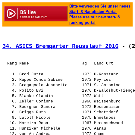
Bitte verwenden Sie unser neues
Start- & Ranglisten Portal
Please use our new start- &
ranking portal
34. ASICS Bremgarter Reusslauf 2016
 - (2
    1. 
Brod Jutta               
 1973 D-Konstanz       
    2. 
Rappo Conca Sabine       
 1972 Meyriez          
    3. 
Bragagnolo Jeannette     
 1971 S. Antonino      
    4. 
Polito Evi               
 1976 D-Waldshut-Tienge
    5. 
Blanke Claudia           
 1972 Watt             
    6. 
Zeller Corinne           
 1968 Weissenburg      
    7. 
Bourgnon Sandra          
 1972 Rossemaison      
    8. 
Briggs Ruth              
 1971 Schattdorf       
    9. 
Lütolf Nicole            
 1975 Ennetmoos        
   10. 
Moreira Rosa             
 1967 Merenschwand     
   11. 
Hunziker Michelle        
 1976 Aarau            
   12. 
von Ah Andrea            
 1972 Cham             