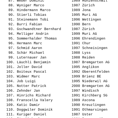
   87. 
Weber Dominic            
 1989 Hunzenschwil     
   88. 
Wyniger Marco            
 1987 Zürich           
   89. 
Hindermann Marco         
 1989 Jona             
   90. 
Stierli Tobias           
 1995 Muri AG          
   91. 
Steinemann Tobi          
 1996 Wettingen        
   92. 
Burri Fabian             
 1990 Bern             
   93. 
Gschwandtner Bernhard    
 1987 Zürich           
   94. 
Melliger Andrin          
 1999 Muri AG          
   95. 
Sommerhalder Thomas      
 1996 Ehrendingen      
   96. 
Hermann Marc             
 1991 Chur             
   97. 
Schmid Aaron             
 1997 Schneisingen     
   98. 
Schär Michael            
 1988 Lyss             
   99. 
Luternauer Jan           
 1988 Reiden           
  100. 
Läuchli Benjamin         
 1987 Bremgarten AG    
  101. 
Joller David             
 1995 Anglikon         
  102. 
Boiteux Pascal           
 1992 Oberentfelden    
  103. 
Widmer Marc              
 1999 Brienz BE        
  104. 
Job Luigi                
 1995 Niederwil AG     
  105. 
Notter Patrick           
 2000 Bremgarten AG    
  106. 
Zehnder Jan              
 1997 Windisch         
  107. 
Hinrichs Richard         
 1991 Kirchberg SG     
  108. 
Franscella Valery        
 1989 Ascona           
  109. 
Katic Damir              
 1990 Kreuzlingen      
  110. 
Doggwiler Dominik        
 1991 Othmarsingen     
  111. 
Kuriger Daniel           
 1987 Uster            