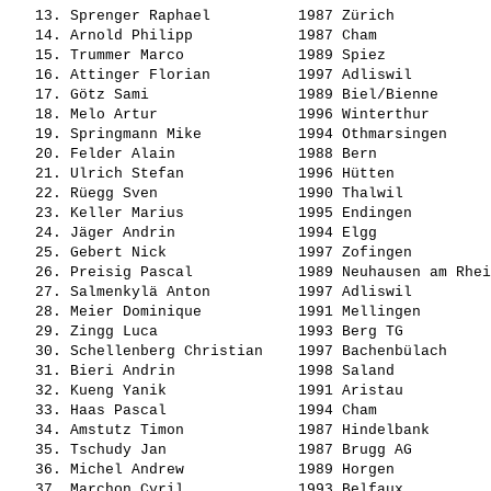
   13. 
Sprenger Raphael         
 1987 Zürich           
   14. 
Arnold Philipp           
 1987 Cham             
   15. 
Trummer Marco            
 1989 Spiez            
   16. 
Attinger Florian         
 1997 Adliswil         
   17. 
Götz Sami                
 1989 Biel/Bienne      
   18. 
Melo Artur               
 1996 Winterthur       
   19. 
Springmann Mike          
 1994 Othmarsingen     
   20. 
Felder Alain             
 1988 Bern             
   21. 
Ulrich Stefan            
 1996 Hütten           
   22. 
Rüegg Sven               
 1990 Thalwil          
   23. 
Keller Marius            
 1995 Endingen         
   24. 
Jäger Andrin             
 1994 Elgg             
   25. 
Gebert Nick              
 1997 Zofingen         
   26. 
Preisig Pascal           
 1989 Neuhausen am Rhei
   27. 
Salmenkylä Anton         
 1997 Adliswil         
   28. 
Meier Dominique          
 1991 Mellingen        
   29. 
Zingg Luca               
 1993 Berg TG          
   30. 
Schellenberg Christian   
 1997 Bachenbülach     
   31. 
Bieri Andrin             
 1998 Saland           
   32. 
Kueng Yanik              
 1991 Aristau          
   33. 
Haas Pascal              
 1994 Cham             
   34. 
Amstutz Timon            
 1987 Hindelbank       
   35. 
Tschudy Jan              
 1987 Brugg AG         
   36. 
Michel Andrew            
 1989 Horgen           
   37. 
Marchon Cyril            
 1993 Belfaux          