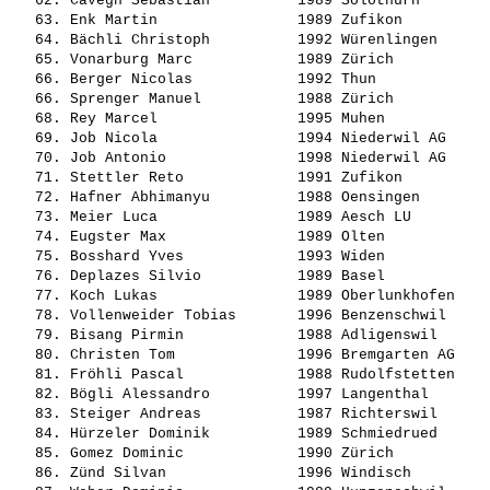
   62. 
Cavegn Sebastian         
 1989 Solothurn        
   63. 
Enk Martin               
 1989 Zufikon          
   64. 
Bächli Christoph         
 1992 Würenlingen      
   65. 
Vonarburg Marc           
 1989 Zürich           
   66. 
Berger Nicolas           
 1992 Thun             
   66. 
Sprenger Manuel          
 1988 Zürich           
   68. 
Rey Marcel               
 1995 Muhen            
   69. 
Job Nicola               
 1994 Niederwil AG     
   70. 
Job Antonio              
 1998 Niederwil AG     
   71. 
Stettler Reto            
 1991 Zufikon          
   72. 
Hafner Abhimanyu         
 1988 Oensingen        
   73. 
Meier Luca               
 1989 Aesch LU         
   74. 
Eugster Max              
 1989 Olten            
   75. 
Bosshard Yves            
 1993 Widen            
   76. 
Deplazes Silvio          
 1989 Basel            
   77. 
Koch Lukas               
 1989 Oberlunkhofen    
   78. 
Vollenweider Tobias      
 1996 Benzenschwil     
   79. 
Bisang Pirmin            
 1988 Adligenswil      
   80. 
Christen Tom             
 1996 Bremgarten AG    
   81. 
Fröhli Pascal            
 1988 Rudolfstetten    
   82. 
Bögli Alessandro         
 1997 Langenthal       
   83. 
Steiger Andreas          
 1987 Richterswil      
   84. 
Hürzeler Dominik         
 1989 Schmiedrued      
   85. 
Gomez Dominic            
 1990 Zürich           
   86. 
Zünd Silvan              
 1996 Windisch         