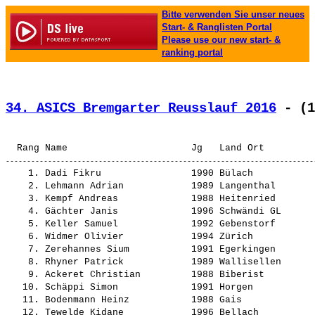
Bitte verwenden Sie unser neues
Start- & Ranglisten Portal
Please use our new start- &
ranking portal
34. ASICS Bremgarter Reusslauf 2016
 - (1
    1. 
Dadi Fikru               
 1990 Bülach           
    2. 
Lehmann Adrian           
 1989 Langenthal       
    3. 
Kempf Andreas            
 1988 Heitenried       
    4. 
Gächter Janis            
 1996 Schwändi GL      
    5. 
Keller Samuel            
 1992 Gebenstorf       
    6. 
Widmer Olivier           
 1994 Zürich           
    7. 
Zerehannes Sium          
 1991 Egerkingen       
    8. 
Rhyner Patrick           
 1989 Wallisellen      
    9. 
Ackeret Christian        
 1988 Biberist         
   10. 
Schäppi Simon            
 1991 Horgen           
   11. 
Bodenmann Heinz          
 1988 Gais             
   12. 
Tewelde Kidane           
 1996 Bellach          