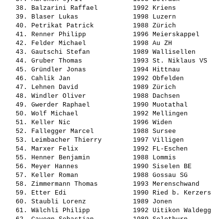
   38. 
Balzarini Raffael        
 1992 Kriens           
   39. 
Blaser Lukas             
 1998 Luzern           
   40. 
Petrikat Patrick         
 1988 Zürich           
   41. 
Renner Philipp           
 1996 Meierskappel     
   42. 
Felder Michael           
 1998 Au ZH            
   43. 
Gautschi Stefan          
 1989 Wallisellen      
   44. 
Gruber Thomas            
 1993 St. Niklaus VS   
   45. 
Gründler Jonas           
 1994 Hittnau          
   46. 
Cahlik Jan               
 1992 Obfelden         
   47. 
Lehnen David             
 1989 Zürich           
   48. 
Windler Oliver           
 1988 Dachsen          
   49. 
Gwerder Raphael          
 1990 Muotathal        
   50. 
Wolf Michael             
 1992 Mellingen        
   51. 
Keller Nic               
 1996 Widen            
   52. 
Fallegger Marcel         
 1988 Sursee           
   53. 
Leimbacher Thierry       
 1997 Villigen         
   54. 
Marxer Felix             
 1992 FL-Eschen        
   55. 
Henner Benjamin          
 1988 Lommis           
   56. 
Meyer Hannes             
 1990 Siselen BE       
   57. 
Keller Roman             
 1988 Gossau SG        
   58. 
Zimmermann Thomas        
 1993 Merenschwand     
   59. 
Etter Edi                
 1990 Ried b. Kerzers  
   60. 
Staubli Lorenz           
 1989 Jonen            
   61. 
Wälchli Philipp          
 1992 Uitikon Waldegg  