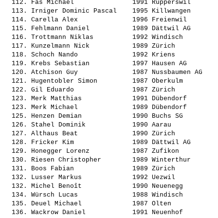
  112. 
Fäs Michael              
 1991 Rupperswil       
  113. 
Irniger Dominic Pascal   
 1995 Killwangen       
  114. 
Carella Alex             
 1996 Freienwil        
  115. 
Fehlmann Daniel          
 1989 Dättwil AG       
  116. 
Trottmann Niklas         
 1992 Windisch         
  117. 
Kunzelmann Nick          
 1989 Zürich           
  118. 
Schoch Nando             
 1992 Kriens           
  119. 
Krebs Sebastian          
 1997 Hausen AG        
  120. 
Atchison Guy             
 1987 Nussbaumen AG    
  121. 
Hugentobler Simon        
 1987 Oberkulm         
  122. 
Gil Eduardo              
 1987 Zürich           
  123. 
Merk Matthias            
 1991 Dübendorf        
  123. 
Merk Michael             
 1989 Dübendorf        
  125. 
Henzen Demian            
 1990 Buchs SG         
  126. 
Stahel Dominik           
 1990 Aarau            
  127. 
Althaus Beat             
 1990 Zürich           
  128. 
Fricker Kim              
 1989 Dättwil AG       
  129. 
Honegger Lorenz          
 1987 Zufikon          
  130. 
Riesen Christopher       
 1989 Winterthur       
  131. 
Boos Fabian              
 1989 Zürich           
  132. 
Lusser Markus            
 1992 Uezwil           
  132. 
Michel Benoît            
 1990 Neuenegg         
  134. 
Würsch Lucas             
 1988 Windisch         
  135. 
Deuel Michael            
 1987 Olten            
  136. 
Wackrow Daniel           
 1991 Neuenhof         