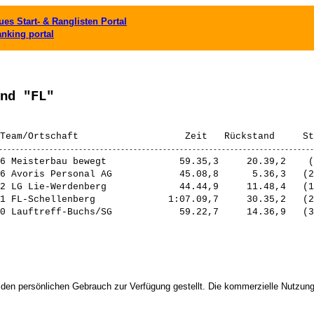
es Start- & Ranglisten Portal
anking portal
nd "FL"
6 Meisterbau bewegt             59.35,3     20.39,2    (
6 Avoris Personal AG            45.08,8      5.36,3   (2
2 LG Lie-Werdenberg             44.44,9     11.48,4   (1
1 FL-Schellenberg             1:07.09,7     30.35,2   (2
0 Lauftreff-Buchs/SG            59.22,7     14.36,9   (3
 den persönlichen Gebrauch zur Verfügung gestellt. Die kommerzielle Nutzung,