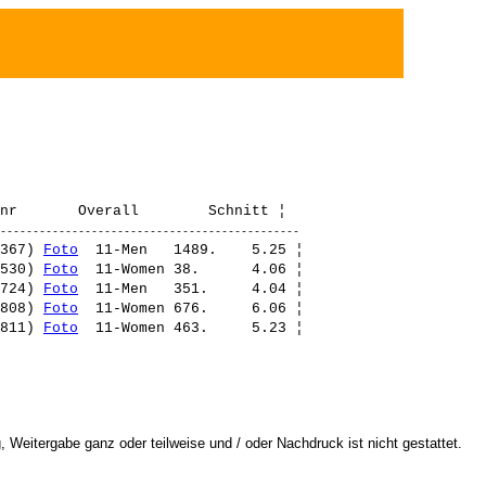
367) 
Foto
  11-Men   1489.    5.25 ¦ 

530) 
Foto
  11-Women 38.      4.06 ¦ 

724) 
Foto
  11-Men   351.     4.04 ¦ 

808) 
Foto
  11-Women 676.     6.06 ¦ 

811) 
Foto
 Weitergabe ganz oder teilweise und / oder Nachdruck ist nicht gestattet.