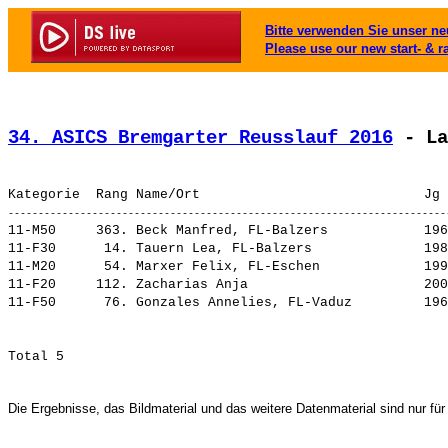
Bitte verwenden Sie unser neu
Please use our new start- & r
34. ASICS Bremgarter Reusslauf 2016
 - La
11-M50     363. 
Beck Manfred, FL-Balzers           
 196
11-F30      14. 
Tauern Lea, FL-Balzers             
 198
11-M20      54. 
Marxer Felix, FL-Eschen            
 199
11-F20     112. 
Zacharias Anja                     
 200
11-F50      76. 
Gonzales Annelies, FL-Vaduz        
 196
Die Ergebnisse, das Bildmaterial und das weitere Datenmaterial sind nur für