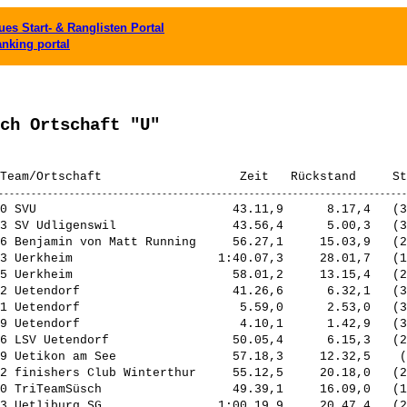
es Start- & Ranglisten Portal
anking portal
ch Ortschaft "U"
0 SVU                           43.11,9      8.17,4   (3
3 SV Udligenswil                43.56,4      5.00,3   (3
6 Benjamin von Matt Running     56.27,1     15.03,9   (2
3 Uerkheim                    1:40.07,3     28.01,7   (1
5 Uerkheim                      58.01,2     13.15,4   (2
2 Uetendorf                     41.26,6      6.32,1   (3
1 Uetendorf                      5.59,0      2.53,0   (3
9 Uetendorf                      4.10,1      1.42,9   (3
6 LSV Uetendorf                 50.05,4      6.15,3   (2
9 Uetikon am See                57.18,3     12.32,5    (
2 finishers Club Winterthur     55.12,5     20.18,0   (2
0 TriTeamSüsch                  49.39,1     16.09,0   (1
3 Uetliburg SG                1:00.19,9     20.47,4   (2