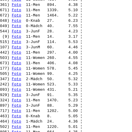
361) 
Foto
  11-Men   894.     4.38 ¦ 

671) 
Foto
  11-Men   1339.    5.10 ¦ 

672) 
Foto
  11-Men   1464.    5.22 ¦ 

048) 
Foto
  0-Knab   27.      6.23 ¦ 

049) 
Foto
  0-Mädch  40.      7.55 ¦ 

544) 
Foto
  3-JunF   28.      4.23 ¦ 

 (9) 
Foto
  11-Men   14.      3.17 ¦ 

515) 
Foto
  3-JunF   114.     5.53 ¦ 

107) 
Foto
  3-JunM   60.      4.46 ¦ 

442) 
Foto
  11-Men   297.     4.00 ¦ 

503) 
Foto
  11-Women 260.     4.55 ¦ 

673) 
Foto
  11-Men   406.     4.08 ¦ 

177) 
Foto
  11-Women 578.     5.45 ¦ 

505) 
Foto
  11-Women 99.      4.25 ¦ 

347) 
Foto
  2-Mädch  50.      5.32 ¦ 

242) 
Foto
  11-Women 523.     5.33 ¦ 

093) 
Foto
  11-Women 431.     5.21 ¦ 

929) 
Foto
  3-JunF   91.      5.35 ¦ 

324) 
Foto
  11-Men   1470.    5.23 ¦ 

897) 
Foto
  3-JunF   88.      5.29 ¦ 

717) 
Foto
  11-Men   1202.    5.00 ¦ 

463) 
Foto
  0-Knab   8.       5.05 ¦ 

464) 
Foto
  1-Mädch  24.      4.36 ¦ 

502) 
Foto
  11-Men   1220.    5.01 ¦ 
