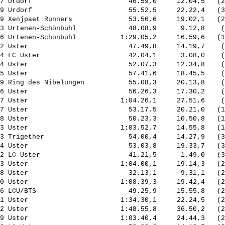
7 Urdorf                        46.59,0     12.04,5   (2
9 Urdorf                        55.52,5     22.22,4   (3
9 Xenjpaet Runners              53.56,6     19.02,1   (2
3 Urtenen-Schönbühl             48.08,9      9.12,8    (
6 Urtenen-Schönbühl           1:29.05,2     16.59,6   (1
2 Uster                         47.49,8     14.19,7    (
4 LC Uster                      42.04,1      3.08,0    (
4 Uster                         52.07,3     12.34,8    (
5 Uster                         57.41,6     18.45,5    (
9 Ring des Nibelungen           55.08,3     20.13,8    (
6 Uster                         56.26,3     17.30,2    (
7 Uster                       1:04.26,1     27.51,6    (
7 Uster                         53.17,5     20.21,0   (1
8 Uster                         50.23,3     10.50,8   (1
3 Uster                       1:03.52,7     14.55,8   (1
3 Trigether                     54.00,4     14.27,9   (3
4 Uster                         53.03,8     19.33,7   (3
2 LC Uster                      41.21,5      1.49,0   (3
3 Uster                       1:04.00,1     19.14,3   (2
8 Uster                         32.13,1      9.31,1   (2
0 Uster                       1:08.39,3     19.42,4   (2
6 LCU/BTS                       49.25,9     15.55,8   (2
1 Uster                       1:34.30,1     22.24,5   (2
2 Uster                       1:48.55,8     36.50,2   (2
9 Uster                       1:03.40,4     24.44,3   (2