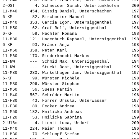
11-M40     258. 
Murari Federico, Unterlunkhofen    
 197
2-OSf        4. 
Schneider Sarah, Unterlunkhofen    
 200
11-M40     454. 
Bissig Daniel, Unterschächen       
 197
6-KM        82. 
Birchmeier Manuel                  
 198
11-M40     353. 
Garcia Igor, Untersiggenthal       
 197
11-M50      62. 
Graf Rolf, Untersiggenthal         
 196
6-KF        58. 
Hächler Romana                     
 198
11-M30     121. 
Hagenbuch Raphael, Untersiggenthal 
 198
6-KF        93. 
Krämer Anja                        
 198
11-M50     358. 
Peter Karl                         
 195
11-M60     170. 
Rinderknecht Markus                
 195
11-NW      ---  
Schmid Max, Untersiggenthal        
 194
11-NW      ---  
Stucki Beat, Untersiggenthal       
 195
11-M30     230. 
Winkelhagen Jan, Untersiggenthal   
 197
6-KF        99. 
Würsten Michèle                    
 198
11-M30     296. 
Würsten Stephan                    
 198
11-M60      56. 
Suess Martin                       
 195
11-M40     567. 
Schröder Martin                    
 196
11-F30      43. 
Forrer Ursula, Unterwasser         
 197
11-F30      89. 
Fecker Andrea                      
 198
11-M50     182. 
Hnilicka Andreas                   
 196
11-F20      53. 
Hnilicka Sabrina                   
 199
2-U16m       4. 
Lionti Luca, Urdorf                
 200
11-M40     224. 
Maier Thomas                       
 196
11-M30      70. 
Schlumpf Stefan                    
 198