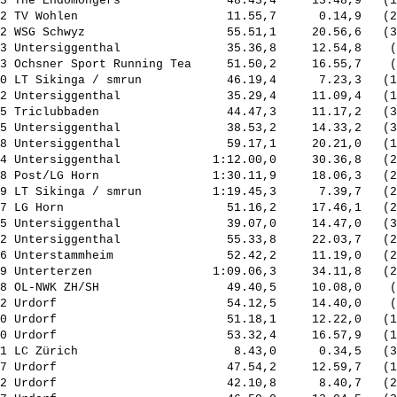
3 The Endomongers               48.43,4     13.48,9   (1
2 TV Wohlen                     11.55,7      0.14,9   (2
2 WSG Schwyz                    55.51,1     20.56,6   (3
3 Untersiggenthal               35.36,8     12.54,8    (
3 Ochsner Sport Running Tea     51.50,2     16.55,7    (
0 LT Sikinga / smrun            46.19,4      7.23,3   (1
2 Untersiggenthal               35.29,4     11.09,4   (1
5 Triclubbaden                  44.47,3     11.17,2   (3
5 Untersiggenthal               38.53,2     14.33,2   (3
8 Untersiggenthal               59.17,1     20.21,0   (1
4 Untersiggenthal             1:12.00,0     30.36,8   (2
8 Post/LG Horn                1:30.11,9     18.06,3   (2
9 LT Sikinga / smrun          1:19.45,3      7.39,7   (2
7 LG Horn                       51.16,2     17.46,1   (2
5 Untersiggenthal               39.07,0     14.47,0   (3
2 Untersiggenthal               55.33,8     22.03,7   (2
6 Unterstammheim                52.42,2     11.19,0   (2
9 Unterterzen                 1:09.06,3     34.11,8   (2
8 OL-NWK ZH/SH                  49.40,5     10.08,0    (
2 Urdorf                        54.12,5     14.40,0    (
0 Urdorf                        51.18,1     12.22,0   (1
0 Urdorf                        53.32,4     16.57,9   (1
1 LC Zürich                      8.43,0      0.34,5   (3
7 Urdorf                        47.54,2     12.59,7   (1
2 Urdorf                        42.10,8      8.40,7   (2