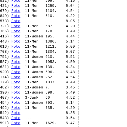
522) 
Foto
  11-Men   509.     4.16 ¦ 

421) 
Foto
  11-Men   1259.    5.04 ¦ 

679) 
Foto
  11-Men   1104.    4.54 ¦ 

849) 
Foto
  11-Men   610.     4.22 ¦ 

573) 
Foto
  ---               8.05 ¦ 

321) 
Foto
  11-Men   587.     4.20 ¦ 

366) 
Foto
  11-Men   178.     3.49 ¦ 

416) 
Foto
  11-Women 195.     4.44 ¦ 

443) 
Foto
  11-Men   1386.    5.14 ¦ 

616) 
Foto
  11-Men   1211.    5.00 ¦ 

708) 
Foto
  11-Men   1304.    5.07 ¦ 

751) 
Foto
  11-Women 610.     5.51 ¦ 

587) 
Foto
  11-Men   1053.    4.50 ¦ 

631) 
Foto
  11-Women 139.     4.34 ¦ 

920) 
Foto
  11-Women 596.     5.48 ¦ 

174) 
Foto
  11-Women 252.     4.54 ¦ 

179) 
Foto
  11-Men   1037.    4.49 ¦ 

402) 
Foto
  11-Women 7.       3.45 ¦ 

390) 
Foto
  11-Women 599.     5.49 ¦ 

407) 
Foto
  3-JunM   66.      4.52 ¦ 

454) 
Foto
  11-Women 703.     6.14 ¦ 

492) 
Foto
  11-Men   735.     4.29 ¦ 

542) 
Foto
  ---               8.35 ¦ 

543) 
Foto
  ---               9.54 ¦ 

591) 
Foto
  11-Men   1629.    5.47 ¦ 
