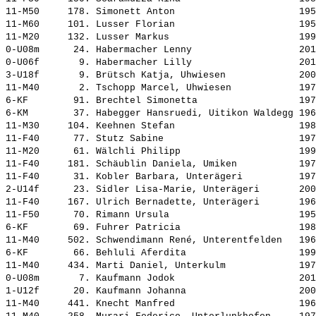
11-M50     178. 
Simonett Anton                     
 195
11-M60     101. 
Lusser Florian                     
 195
11-M20     132. 
Lusser Markus                      
 199
0-U08m      24. 
Habermacher Lenny                  
 201
0-U06f       9. 
Habermacher Lilly                  
 201
3-U18f       9. 
Brütsch Katja, Uhwiesen            
 200
11-M40       2. 
Tschopp Marcel, Uhwiesen           
 197
6-KF        91. 
Brechtel Simonetta                 
 197
6-KM        37. 
Habegger Hansruedi, Uitikon Waldegg
 196
11-M30     104. 
Keehnen Stefan                     
 198
11-F40      77. 
Stutz Sabine                       
 197
11-M20      61. 
Wälchli Philipp                    
 199
11-F40     181. 
Schäublin Daniela, Umiken          
 197
11-F40      31. 
Kobler Barbara, Unterägeri         
 197
2-U14f      23. 
Sidler Lisa-Marie, Unterägeri      
 200
11-F40     167. 
Ulrich Bernadette, Unterägeri      
 196
11-F50      70. 
Rimann Ursula                      
 195
6-KF        69. 
Fuhrer Patricia                    
 198
11-M40     502. 
Schwendimann René, Unterentfelden  
 196
6-KF        66. 
Behluli Aferdita                   
 199
11-M40     434. 
Marti Daniel, Unterkulm            
 197
0-U08m       7. 
Kaufmann Jodok                     
 201
1-U12f      20. 
Kaufmann Johanna                   
 200
11-M40     441. 
Knecht Manfred                     
 196