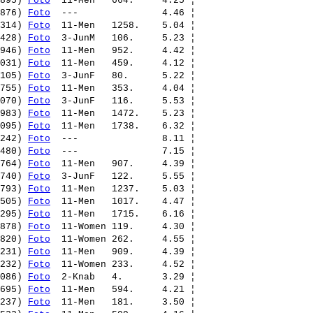
895) 
Foto
  11-Men   664.     4.25 ¦ 

876) 
Foto
  ---               4.46 ¦ 

314) 
Foto
  11-Men   1258.    5.04 ¦ 

428) 
Foto
  3-JunM   106.     5.23 ¦ 

946) 
Foto
  11-Men   952.     4.42 ¦ 

031) 
Foto
  11-Men   459.     4.12 ¦ 

105) 
Foto
  3-JunF   80.      5.22 ¦ 

755) 
Foto
  11-Men   353.     4.04 ¦ 

070) 
Foto
  3-JunF   116.     5.53 ¦ 

983) 
Foto
  11-Men   1472.    5.23 ¦ 

095) 
Foto
  11-Men   1738.    6.32 ¦ 

242) 
Foto
  ---               8.11 ¦ 

480) 
Foto
  ---               7.15 ¦ 

764) 
Foto
  11-Men   907.     4.39 ¦ 

740) 
Foto
  3-JunF   122.     5.55 ¦ 

793) 
Foto
  11-Men   1237.    5.03 ¦ 

505) 
Foto
  11-Men   1017.    4.47 ¦ 

295) 
Foto
  11-Men   1715.    6.16 ¦ 

878) 
Foto
  11-Women 119.     4.30 ¦ 

820) 
Foto
  11-Women 262.     4.55 ¦ 

231) 
Foto
  11-Men   909.     4.39 ¦ 

232) 
Foto
  11-Women 233.     4.52 ¦ 

086) 
Foto
  2-Knab   4.       3.29 ¦ 

695) 
Foto
  11-Men   594.     4.21 ¦ 

237) 
Foto
  11-Men   181.     3.50 ¦ 
