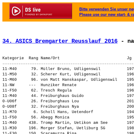
Bitte verwenden Sie unser neu
Please use our new start- & r
34. ASICS Bremgarter Reusslauf 2016
 - na
11-M40      79. 
Müller Bruno, Udligenswil          
 197
11-M50      32. 
Scherer Kurt, Udligenswil          
 196
11-M60      96. 
von Matt Hanskaspar, Udligenswil   
 195
11-NW      ---  
Hunziker Renate                    
 196
11-F50      62. 
Tresch Regula                      
 196
11-M40      44. 
Freiburghaus Guido                 
 197
0-U06f      26. 
Freiburghaus Lou                   
 201
0-U08f      32. 
Freiburghaus Nya                   
 200
11-M70       6. 
Scholl Hans, Uetendorf             
 194
11-F50      56. 
Abegg Monica                       
 195
11-M40     438. 
Tromp Martin, Uetikon am See       
 197
11-M30     196. 
Morger Stefan, Uetliburg SG        
 198
11-F30     150. 
Scaramuzza Rina                    
 198