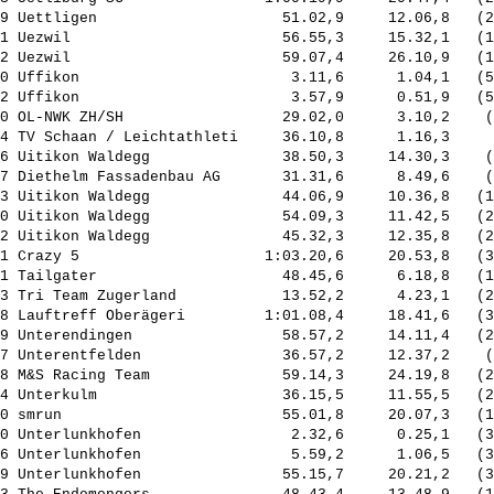
9 Uettligen                     51.02,9     12.06,8   (2
1 Uezwil                        56.55,3     15.32,1   (1
2 Uezwil                        59.07,4     26.10,9   (1
0 Uffikon                        3.11,6      1.04,1   (5
2 Uffikon                        3.57,9      0.51,9   (5
0 OL-NWK ZH/SH                  29.02,0      3.10,2    (
4 TV Schaan / Leichtathleti     36.10,8      1.16,3     
6 Uitikon Waldegg               38.50,3     14.30,3    (
7 Diethelm Fassadenbau AG       31.31,6      8.49,6    (
3 Uitikon Waldegg               44.06,9     10.36,8   (1
0 Uitikon Waldegg               54.09,3     11.42,5   (2
2 Uitikon Waldegg               45.32,3     12.35,8   (2
1 Crazy 5                     1:03.20,6     20.53,8   (3
1 Tailgater                     48.45,6      6.18,8   (1
3 Tri Team Zugerland            13.52,2      4.23,1   (2
8 Lauftreff Oberägeri         1:01.08,4     18.41,6   (3
9 Unterendingen                 58.57,2     14.11,4   (2
7 Unterentfelden                36.57,2     12.37,2    (
8 M&S Racing Team               59.14,3     24.19,8   (2
4 Unterkulm                     36.15,5     11.55,5   (2
0 smrun                         55.01,8     20.07,3   (1
0 Unterlunkhofen                 2.32,6      0.25,1   (3
6 Unterlunkhofen                 5.59,2      1.06,5   (3
9 Unterlunkhofen                55.15,7     20.21,2   (3