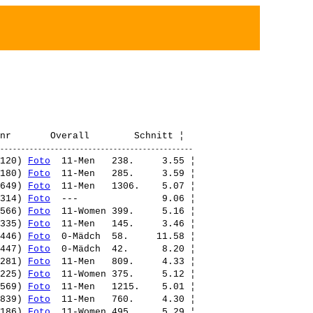
120) 
Foto
  11-Men   238.     3.55 ¦ 

180) 
Foto
  11-Men   285.     3.59 ¦ 

649) 
Foto
  11-Men   1306.    5.07 ¦ 

314) 
Foto
  ---               9.06 ¦ 

566) 
Foto
  11-Women 399.     5.16 ¦ 

335) 
Foto
  11-Men   145.     3.46 ¦ 

446) 
Foto
  0-Mädch  58.     11.58 ¦ 

447) 
Foto
  0-Mädch  42.      8.20 ¦ 

281) 
Foto
  11-Men   809.     4.33 ¦ 

225) 
Foto
  11-Women 375.     5.12 ¦ 

569) 
Foto
  11-Men   1215.    5.01 ¦ 

839) 
Foto
  11-Men   760.     4.30 ¦ 

186) 
Foto
  11-Women 495.     5.29 ¦ 
