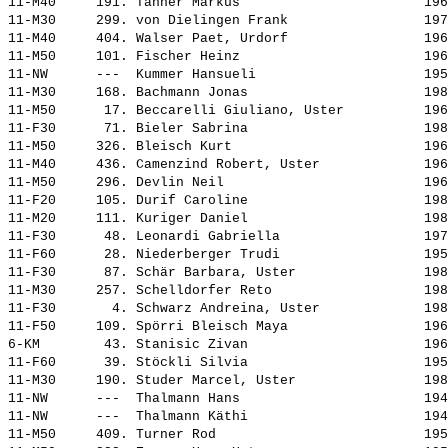
11-M40     191. 
Tanner Markus                      
 196
11-M30     299. 
von Dielingen Frank                
 197
11-M40     404. 
Walser Paet, Urdorf                
 196
11-M50     101. 
Fischer Heinz                      
 196
11-NW      ---  
Kummer Hansueli                    
 195
11-M30     168. 
Bachmann Jonas                     
 198
11-M50      17. 
Beccarelli Giuliano, Uster         
 196
11-F30      71. 
Bieler Sabrina                     
 198
11-M50     326. 
Bleisch Kurt                       
 196
11-M40     436. 
Camenzind Robert, Uster            
 196
11-M50     296. 
Devlin Neil                        
 196
11-F20     105. 
Durif Caroline                     
 198
11-M20     111. 
Kuriger Daniel                     
 198
11-F30      48. 
Leonardi Gabriella                 
 197
11-F60      28. 
Niederberger Trudi                 
 195
11-F30      87. 
Schär Barbara, Uster               
 198
11-M30     257. 
Schelldorfer Reto                  
 198
11-F30       4. 
Schwarz Andreina, Uster            
 198
11-F50     109. 
Spörri Bleisch Maya                
 196
6-KM        43. 
Stanisic Zivan                     
 196
11-F60      39. 
Stöckli Silvia                     
 195
11-M30     190. 
Studer Marcel, Uster               
 198
11-NW      ---  
Thalmann Hans                      
 194
11-NW      ---  
Thalmann Käthi                     
 194
11-M50     409. 
Turner Rod                         
 195