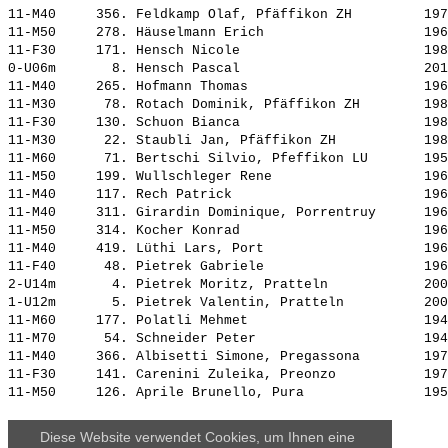
11-M40     356. 
Feldkamp Olaf, Pfäffikon ZH        
 197
11-M50     278. 
Häuselmann Erich                   
 196
11-F30     171. 
Hensch Nicole                      
 198
0-U06m       8. 
Hensch Pascal                      
 201
11-M40     265. 
Hofmann Thomas                     
 196
11-M30      78. 
Rotach Dominik, Pfäffikon ZH       
 198
11-F30     130. 
Schuon Bianca                      
 198
11-M30      22. 
Staubli Jan, Pfäffikon ZH          
 198
11-M60      71. 
Bertschi Silvio, Pfeffikon LU      
 195
11-M50     199. 
Wullschleger Rene                  
 196
11-M40     117. 
Rech Patrick                       
 196
11-M40     311. 
Girardin Dominique, Porrentruy     
 196
11-M50     314. 
Kocher Konrad                      
 196
11-M40     419. 
Lüthi Lars, Port                   
 196
11-F40      48. 
Pietrek Gabriele                   
 196
2-U14m       4. 
Pietrek Moritz, Pratteln           
 200
1-U12m       5. 
Pietrek Valentin, Pratteln         
 200
11-M60     177. 
Polatli Mehmet                     
 194
11-M70      54. 
Schneider Peter                    
 194
11-M40     366. 
Albisetti Simone, Pregassona       
 197
11-F30     141. 
Carenini Zuleika, Preonzo          
 197
11-M50     126. 
Aprile Brunello, Pura              
 195
Diese Website verwendet Cookies, um Ihnen eine