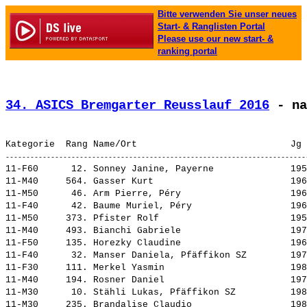
Bitte verwenden Sie unser neues
Start- & Ranglisten Portal
Please use our new start- &
ranking portal
34. ASICS Bremgarter Reusslauf 2016
 - na
11-F60      12. 
Sonney Janine, Payerne             
 195
11-M40     564. 
Gasser Kurt                        
 196
11-M50      46. 
Arm Pierre, Péry                   
 196
11-F40      42. 
Baume Muriel, Péry                 
 196
11-M50     373. 
Pfister Rolf                       
 195
11-M40     493. 
Bianchi Gabriele                   
 197
11-F50     135. 
Horezky Claudine                   
 196
11-F40      32. 
Manser Daniela, Pfäffikon SZ       
 197
11-F30     111. 
Merkel Yasmin                      
 198
11-M40     194. 
Rosner Daniel                      
 197
11-M30      10. 
Stähli Lukas, Pfäffikon SZ         
 198
11-M30     235. 
Brandalise Claudio                 
 198