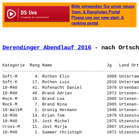
Bitte verwenden Sie unser neues
Start- & Ranglisten Portal
Please use our new start- &
ranking portal
Derendinger Abendlauf 2016
 - nach Ortsch
Soft-M       4. 
Rothen Elin              
 2009 Unterram
Soft-K      17. 
Rothen Luis              
 2010 Unterram
10-M40      41. 
Rüfenacht Daniel         
 1970 Ursenbac
10-M40      48. 
Brand Adrian             
 1972 Urtenen-
Rock-M      10. 
Brand Loa                
 2005 Urtenen-
Rock-M       7. 
Brand Nina               
 2005 Urtenen-
10-WalkM     1. 
Grünig Hermann           
 1948 Urtenen-
10-M30      14. 
Erian Tom                
 1979 Utzensto
10-M40      15. 
Jost Michel              
 1975 Utzensto
Cross-M     11. 
Jost Mirja               
 2007 Utzensto
10-M40       1. 
Sommer Christoph         