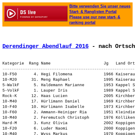
Bitte verwenden Sie unser neues
Start- & Ranglisten Portal
Please use our new start- &
ranking portal
Derendinger Abendlauf 2016
 - nach Ortsch
10-F50       4. 
Hegi Filomena            
 1966 Kaiserau
10-M20      31. 
Meng Raphael             
 1995 Kaiserau
5-WalkF      5. 
Haldemann Marianne       
 1953 Kappel S
5-VolkF      1. 
Lauper Iris              
 1989 Kappel S
Rock-K      12. 
Haas Lucien              
 2005 Kirchber
10-M40      17. 
Hürlimann Daniel         
 1969 Kirchber
10-F40      10. 
Hürlimann Isabelle       
 1973 Kirchber
10-F60       2. 
Ammann-Heiniger Ria      
 1951 Kleindie
10-M40       2. 
Feremutsch Christoph     
 1976 Kölliken
Hard-M       3. 
Kunz Olivia              
 2002 Koppigen
10-F20       6. 
Luder Naomi              
 2000 Koppigen
10-M40       7. 
Wyss Markus              
 1970 Koppigen