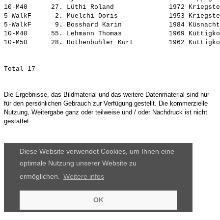
10-M40      27. 
Lüthi Roland             
 1972 Kriegste
5-WalkF      2. 
Muelchi Doris            
 1953 Kriegste
5-WalkF      9. 
Bosshard Karin           
 1984 Küsnacht
10-M40      55. 
Lehmann Thomas           
 1969 Küttigko
10-M50      28. 
Rothenbühler Kurt        
Die Ergebnisse, das Bildmaterial und das weitere Datenmaterial sind nur
für den persönlichen Gebrauch zur Verfügung gestellt. Die kommerzielle
Nutzung, Weitergabe ganz oder teilweise und / oder Nachdruck ist nicht
gestattet.
Diese Website verwendet Cookies, um Ihnen eine
optimale Nutzung unserer Website zu
ermöglichen.
Weitere infos
OK