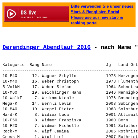
Bitte verwenden Sie unser neues
Start- & Ranglisten Portal
Please use our new start- &
ranking portal
Derendinger Abendlauf 2016
 - nach Name "
10-F40      12. 
Wagner Sibylle           
 1973 Herzogen
10-M40      16. 
Weber Christoph          
 1973 Flumenth
5-VolkM     17. 
Weber Stefan             
 1964 Schnottw
10-M60      19. 
Weichlinger Hans         
 1946 Nennigko
10-WalkF     7. 
Weikam Nicole            
 1976 Basading
Mega-K      14. 
Wernli Levin             
 2003 Subingen
10-M40      19. 
Werpel Dieter            
 1968 Solothur
Hard-K       3. 
Widiez Luca              
 2001 Attiswil
10-F50       8. 
Widmer Franziska         
 1960 Bern    
10-F20       7. 
Widmer Michelle          
 1991 Solothur
Rock-M       4. 
Wipf Jemima              
 2006 Rothrist
Cross-M      1. 
Wipf Liel                
 2007 Rothrist