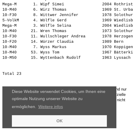
Mega-M       1. 
Wipf Simeï               
 2004 Rothrist
10-M40       6. 
Wirz Thomas              
 1969 St. Urba
10-F30       8. 
Wittwer Jennifer         
 1978 Solothur
5-VolkM      4. 
Wölfle Gerd              
 1969 Wiedlisb
Mega-M       3. 
Wölfle Selina            
 2004 Wiedlisb
10-M40      21. 
Wren Thomas              
 1973 Solothur
10-F30      11. 
Wullschleger Andrea      
 1978 Herzogen
10-F20      14. 
Würzer Claudia           
 1989 Bern    
10-M40       7. 
Wyss Markus              
 1970 Koppigen
10-M40      53. 
Wyss Tom                 
 1967 Bätterki
10-M50      15. 
Wyttenbach Rudolf        
Die Ergebnisse, das Bildmaterial und das weitere Datenmaterial sind nur
Diese Website verwendet Cookies, um Ihnen eine
für den persönlichen Gebrauch zur Verfügung gestellt. Die kommerzielle
optimale Nutzung unserer Website zu
Nutzung, Weitergabe ganz oder teilweise und / oder Nachdruck ist nicht
gestattet.
ermöglichen.
Weitere infos
OK