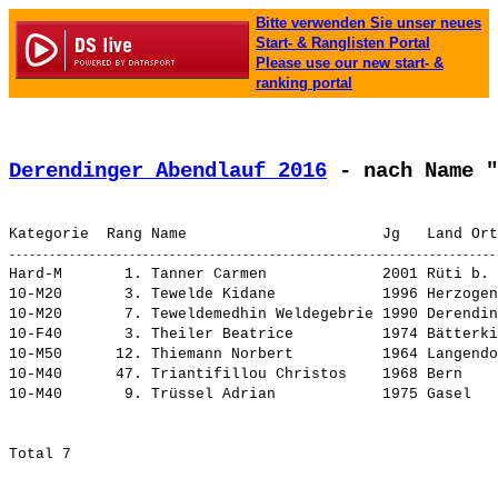
Bitte verwenden Sie unser neues
Start- & Ranglisten Portal
Please use our new start- &
ranking portal
Derendinger Abendlauf 2016
 - nach Name "
Hard-M       1. 
Tanner Carmen            
 2001 Rüti b. 
10-M20       3. 
Tewelde Kidane           
 1996 Herzogen
10-M20       7. 
Teweldemedhin Weldegebrie
 1990 Derendin
10-F40       3. 
Theiler Beatrice         
 1974 Bätterki
10-M50      12. 
Thiemann Norbert         
 1964 Langendo
10-M40      47. 
Triantifillou Christos   
 1968 Bern    
10-M40       9. 
Trüssel Adrian           