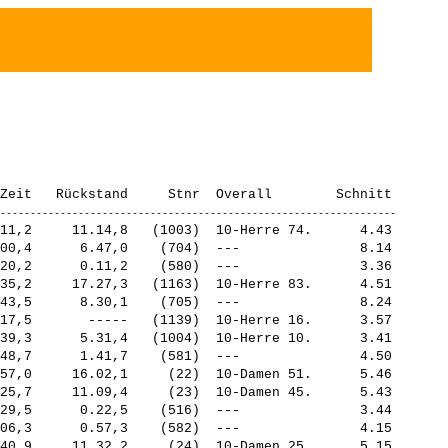
11,2     11.14,8   (1003)  10-Herre 74.      4.43

00,4      6.47,0    (704)  ---               8.14

20,2      0.11,2    (580)  ---               3.36

35,2     17.27,3   (1163)  10-Herre 83.      4.51

43,5      8.30,1    (705)  ---               8.24

17,5       -----   (1139)  10-Herre 16.      3.57

39,3      5.31,4   (1004)  10-Herre 10.      3.41

48,7      1.41,7    (581)  ---               4.50

57,0     16.02,1     (22)  10-Damen 51.      5.46

25,7     11.09,4     (23)  10-Damen 45.      5.43

29,5      0.22,5    (516)  ---               3.44

06,3      0.57,3    (582)  ---               4.15

40,9     11.32,2     (24)  10-Damen 25.      5.15
