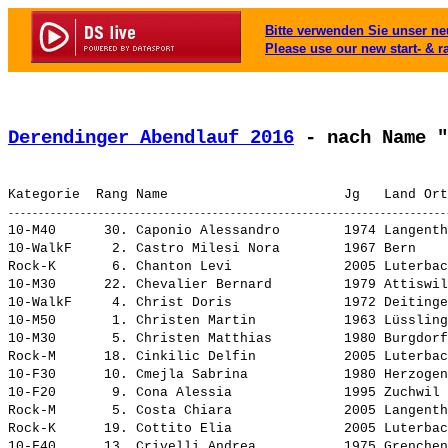
Bitte verwenden Sie unser neu
Please use our new start- & r
Derendinger Abendlauf 2016
 - nach Name "
10-M40      30. 
Caponio Alessandro       
 1974 Langenth
10-WalkF     2. 
Castro Milesi Nora       
 1967 Bern    
Rock-K       6. 
Chanton Levi             
 2005 Luterbac
10-M30      22. 
Chevalier Bernard        
 1979 Attiswil
10-WalkF     4. 
Christ Doris             
 1972 Deitinge
10-M50       1. 
Christen Martin          
 1963 Lüssling
10-M30       5. 
Christen Matthias        
 1980 Burgdorf
Rock-M      18. 
Cinkilic Delfin          
 2005 Luterbac
10-F30      10. 
Cmejla Sabrina           
 1980 Herzogen
10-F20       9. 
Cona Alessia             
 1995 Zuchwil 
Rock-M       5. 
Costa Chiara             
 2005 Langenth
Rock-K      19. 
Cottito Elia             
 2005 Luterbac
10-F40      13. 
Crivelli Andrea          
 1975 Grenchen