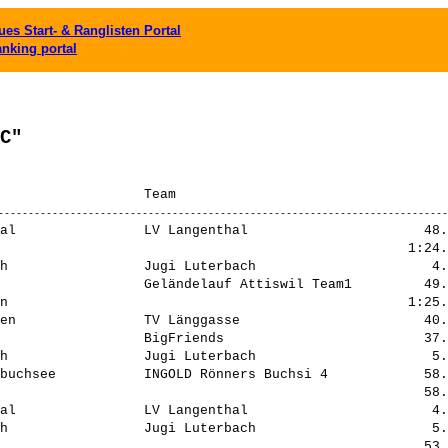
es Start- & Ranglisten Portal
anking portal
C"
al                LV Langenthal                      48.
                                                   1:24.
h                 Jugi Luterbach                      4.
                  Geländelauf Attiswil Team1         49.
n                                                  1:25.
en                TV Länggasse                       40.
                  BigFriends                         37.
h                 Jugi Luterbach                      5.
buchsee           INGOLD Rönners Buchsi 4            58.
                                                     58.
al                LV Langenthal                       4.
h                 Jugi Luterbach                      5.
                                                     53.