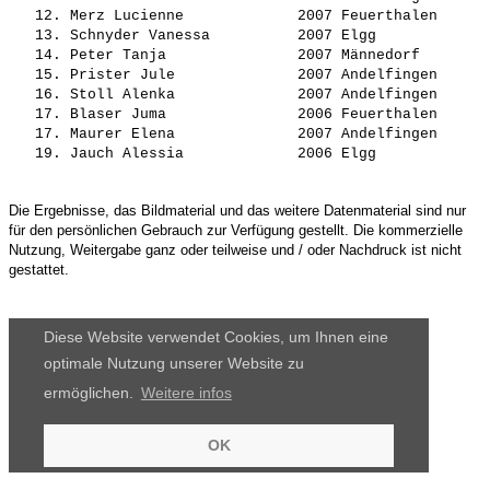
   12. 
Merz Lucienne            
 2007 Feuerthalen      
   13. 
Schnyder Vanessa         
 2007 Elgg             
   14. 
Peter Tanja              
 2007 Männedorf        
   15. 
Prister Jule             
 2007 Andelfingen      
   16. 
Stoll Alenka             
 2007 Andelfingen      
   17. 
Blaser Juma              
 2006 Feuerthalen      
   17. 
Maurer Elena             
 2007 Andelfingen      
   19. 
Jauch Alessia            
Die Ergebnisse, das Bildmaterial und das weitere Datenmaterial sind nur
für den persönlichen Gebrauch zur Verfügung gestellt. Die kommerzielle
Nutzung, Weitergabe ganz oder teilweise und / oder Nachdruck ist nicht
gestattet.
Diese Website verwendet Cookies, um Ihnen eine
optimale Nutzung unserer Website zu
ermöglichen.
Weitere infos
OK