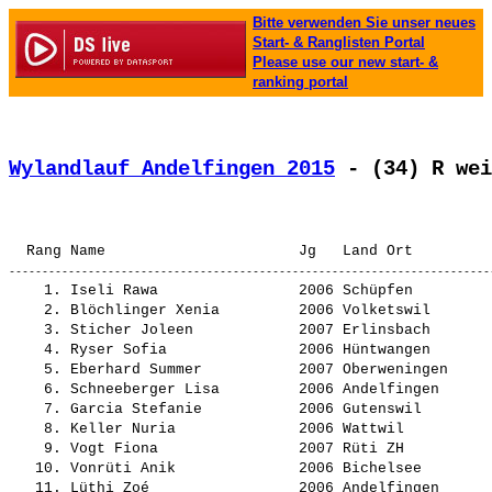
Bitte verwenden Sie unser neues
Start- & Ranglisten Portal
Please use our new start- &
ranking portal
Wylandlauf Andelfingen 2015
 - (34) R wei
                                                       
    1. 
Iseli Rawa               
 2006 Schüpfen         
    2. 
Blöchlinger Xenia        
 2006 Volketswil       
    3. 
Sticher Joleen           
 2007 Erlinsbach       
    4. 
Ryser Sofia              
 2006 Hüntwangen       
    5. 
Eberhard Summer          
 2007 Oberweningen     
    6. 
Schneeberger Lisa        
 2006 Andelfingen      
    7. 
Garcia Stefanie          
 2006 Gutenswil        
    8. 
Keller Nuria             
 2006 Wattwil          
    9. 
Vogt Fiona               
 2007 Rüti ZH          
   10. 
Vonrüti Anik             
 2006 Bichelsee        
   11. 
Lüthi Zoé                
 2006 Andelfingen      