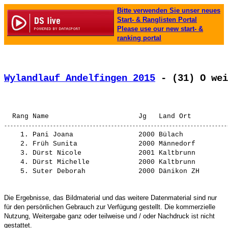
Bitte verwenden Sie unser neues
Start- & Ranglisten Portal
Please use our new start- &
ranking portal
Wylandlauf Andelfingen 2015
 - (31) O wei
                                                       
    1. 
Pani Joana               
 2000 Bülach           
    2. 
Früh Sunita              
 2000 Männedorf        
    3. 
Dürst Nicole             
 2001 Kaltbrunn        
    4. 
Dürst Michelle           
 2000 Kaltbrunn        
    5. 
Suter Deborah            
Die Ergebnisse, das Bildmaterial und das weitere Datenmaterial sind nur
für den persönlichen Gebrauch zur Verfügung gestellt. Die kommerzielle
Nutzung, Weitergabe ganz oder teilweise und / oder Nachdruck ist nicht
gestattet.