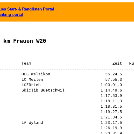
es Start- & Ranglisten Portal
anking portal
 km Frauen W20
                                                        
         OLG Welsikon                       55.24,5     
         LC Meilen                          57.55,3     
         LCZürich                         1:00.01,0     
         Skiclib Buetschwil               1:14.49,6     
                                          1:17.53,9     
                                          1:18.11,3     
                                          1:18.31,5     
                                          1:19.27,5     
                                          1:21.34,5     
         LA Wyland                        1:23.17,5     
                                          1:26.19,9     
                                          1:30.31,9     