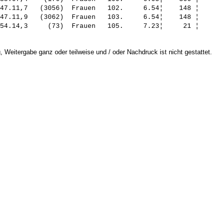
47.11,7   (3056)  Frauen   102.     6.54¦    148 ¦      
47.11,9   (3062)  Frauen   103.     6.54¦    148 ¦      
 Weitergabe ganz oder teilweise und / oder Nachdruck ist nicht gestattet.