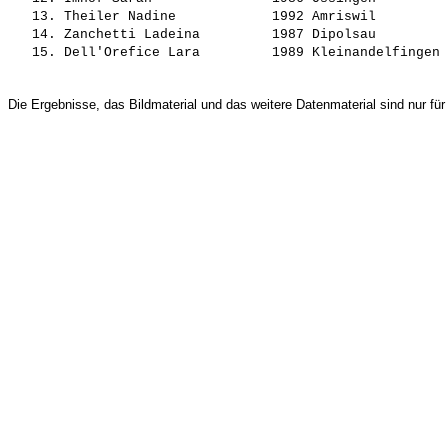
   13. 
Theiler Nadine           
 1992 Amriswil         
   14. 
Zanchetti Ladeina        
 1987 Dipolsau         
   15. 
Dell'Orefice Lara        
Die Ergebnisse, das Bildmaterial und das weitere Datenmaterial sind nur für