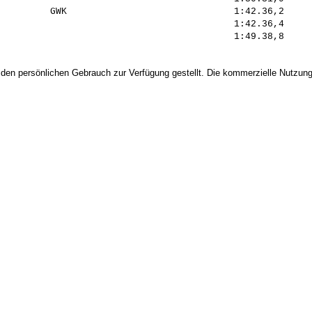
         GWK                              1:42.36,2     
                                          1:42.36,4     
 den persönlichen Gebrauch zur Verfügung gestellt. Die kommerzielle Nutzung,