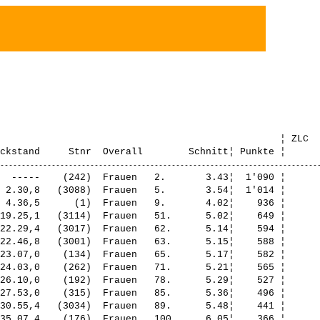
                                                 ¦ ZLC  
  -----    (242)  Frauen   2.       3.43¦  1'090 ¦      
 2.30,8   (3088)  Frauen   5.       3.54¦  1'014 ¦      
 4.36,5      (1)  Frauen   9.       4.02¦    936 ¦      
19.25,1   (3114)  Frauen   51.      5.02¦    649 ¦      
22.29,4   (3017)  Frauen   62.      5.14¦    594 ¦      
22.46,8   (3001)  Frauen   63.      5.15¦    588 ¦      
23.07,0    (134)  Frauen   65.      5.17¦    582 ¦      
24.03,0    (262)  Frauen   71.      5.21¦    565 ¦      
26.10,0    (192)  Frauen   78.      5.29¦    527 ¦      
27.53,0    (315)  Frauen   85.      5.36¦    496 ¦      
30.55,4   (3034)  Frauen   89.      5.48¦    441 ¦      
35.07,4    (176)  Frauen   100.     6.05¦    366 ¦      