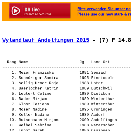
Bitte verwenden Sie unser neu
Please use our new start- & r
Wylandlauf Andelfingen 2015
 - (7) F 14.8
                                                       
    1. 
Meier Franziska          
 1991 Seuzach          
    2. 
Schnüriger Samira        
 1995 Einsiedeln       
    3. 
Aellig-Urner Raja        
 1988 Uster            
    4. 
Baerlocher Katrin        
 1989 Bütschwil        
    5. 
Leutert Céline           
 1989 Dietikon         
    6. 
Bader Mirjam             
 1989 Winterthur       
    7. 
Gloor Tatiana            
 1989 Winterthur       
    8. 
Moser Nadine             
 1995 Grüningen        
    9. 
Keller Nadine            
 1989 Aadorf           
   10. 
Rutschmann Mirjam        
 2000 Andelfingen      
   11. 
Weibel Sabrina           
 1988 Räterschen       
   12. 
Imhof Sarah              
 1986 Ossingen         