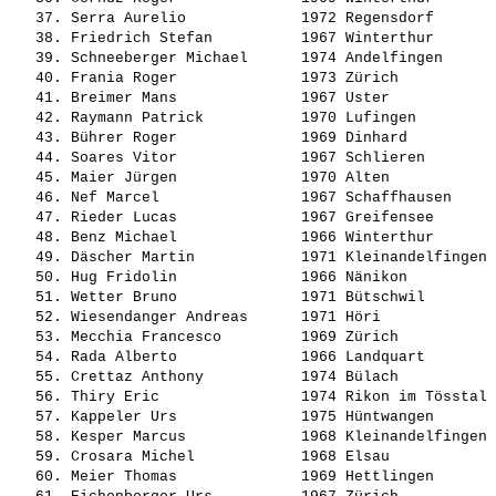
   37. 
Serra Aurelio            
 1972 Regensdorf       
   38. 
Friedrich Stefan         
 1967 Winterthur       
   39. 
Schneeberger Michael     
 1974 Andelfingen      
   40. 
Frania Roger             
 1973 Zürich           
   41. 
Breimer Mans             
 1967 Uster            
   42. 
Raymann Patrick          
 1970 Lufingen         
   43. 
Bührer Roger             
 1969 Dinhard          
   44. 
Soares Vitor             
 1967 Schlieren        
   45. 
Maier Jürgen             
 1970 Alten            
   46. 
Nef Marcel               
 1967 Schaffhausen     
   47. 
Rieder Lucas             
 1967 Greifensee       
   48. 
Benz Michael             
 1966 Winterthur       
   49. 
Däscher Martin           
 1971 Kleinandelfingen 
   50. 
Hug Fridolin             
 1966 Nänikon          
   51. 
Wetter Bruno             
 1971 Bütschwil        
   52. 
Wiesendanger Andreas     
 1971 Höri             
   53. 
Mecchia Francesco        
 1969 Zürich           
   54. 
Rada Alberto             
 1966 Landquart        
   55. 
Crettaz Anthony          
 1974 Bülach           
   56. 
Thiry Eric               
 1974 Rikon im Tösstal 
   57. 
Kappeler Urs             
 1975 Hüntwangen       
   58. 
Kesper Marcus            
 1968 Kleinandelfingen 
   59. 
Crosara Michel           
 1968 Elsau            
   60. 
Meier Thomas             
 1969 Hettlingen       