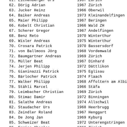
   61. 
Eichenberger Urs         
 1967 Zürich           
   62. 
Dörig Adrian             
 1967 Zürich           
   63. 
Jucker Heinz             
 1966 Oberwil          
   64. 
Baiker Andreas           
 1973 Kleinandelfingen 
   65. 
Maier Philipp            
 1967 Beringen         
   66. 
Kobelt Christian         
 1966 Wald ZH          
   67. 
Scherer Gregor           
 1967 Andelfingen      
   68. 
Benz Reto                
 1970 Winterthur       
   69. 
Wisler Andreas           
 1975 Winterthur       
   70. 
Crosara Patrick          
 1970 Bassersdorf      
   71. 
von Ballmoos Jörg        
 1968 Vordemwald       
   72. 
Baumgartner Andreas      
 1969 Zürich           
   73. 
Müller Beat              
 1967 Dinhard          
   74. 
Jerjen Philipp           
 1972 Dättlikon        
   75. 
Gianinazzi Patrick       
 1975 Eglisau          
   76. 
Bärlocher Patrick        
 1974 Flaach           
   77. 
Walker Philipp           
 1968 Affoltern am Albi
   78. 
Stähli Marcel            
 1966 Stäfa            
   79. 
Leimbacher Christian     
 1969 Zürich           
   80. 
Stimac Damir             
 1972 Binningen        
   81. 
Salathe Andreas          
 1974 Allschwil        
   82. 
Staudacher Urs           
 1968 Heerbrugg        
   83. 
Zeindler Roland          
 1967 Henggart         
   84. 
De Jong Jan              
 1969 Kyburg           
   85. 
Schweizer Beat           
 1972 Unterengstringen 