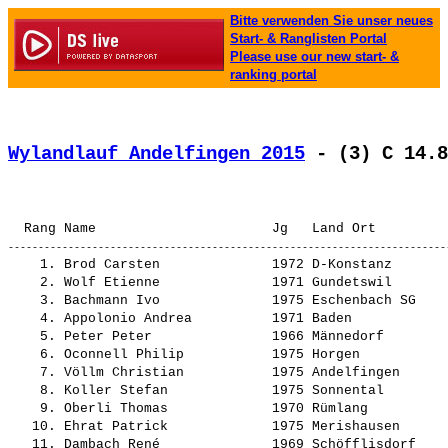
Bitte verwenden Sie unser neues
Start- & Ranglisten Portal
Please use our new start- &
ranking portal
Wylandlauf Andelfingen 2015
 - (3) C 14.8
                                                       
    1. 
Brod Carsten             
 1972 D-Konstanz       
    2. 
Wolf Etienne             
 1971 Gundetswil       
    3. 
Bachmann Ivo             
 1975 Eschenbach SG    
    4. 
Appolonio Andrea         
 1971 Baden            
    5. 
Peter Peter              
 1966 Männedorf        
    6. 
Oconnell Philip          
 1975 Horgen           
    7. 
Völlm Christian          
 1975 Andelfingen      
    8. 
Koller Stefan            
 1975 Sonnental        
    9. 
Oberli Thomas            
 1970 Rümlang          
   10. 
Ehrat Patrick            
 1975 Merishausen      
   11. 
Dambach René             
 1969 Schöfflisdorf    