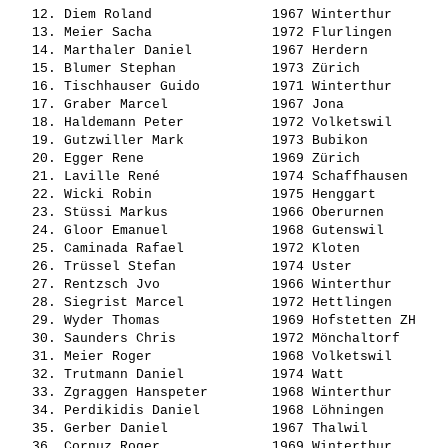
   12. 
Diem Roland              
 1967 Winterthur       
   13. 
Meier Sacha              
 1972 Flurlingen       
   14. 
Marthaler Daniel         
 1967 Herdern          
   15. 
Blumer Stephan           
 1973 Zürich           
   16. 
Tischhauser Guido        
 1971 Winterthur       
   17. 
Graber Marcel            
 1967 Jona             
   18. 
Haldemann Peter          
 1972 Volketswil       
   19. 
Gutzwiller Mark          
 1973 Bubikon          
   20. 
Egger Rene               
 1969 Zürich           
   21. 
Laville René             
 1974 Schaffhausen     
   22. 
Wicki Robin              
 1975 Henggart         
   23. 
Stüssi Markus            
 1966 Oberurnen        
   24. 
Gloor Emanuel            
 1968 Gutenswil        
   25. 
Caminada Rafael          
 1972 Kloten           
   26. 
Trüssel Stefan           
 1974 Uster            
   27. 
Rentzsch Jvo             
 1966 Winterthur       
   28. 
Siegrist Marcel          
 1972 Hettlingen       
   29. 
Wyder Thomas             
 1969 Hofstetten ZH    
   30. 
Saunders Chris           
 1972 Mönchaltorf      
   31. 
Meier Roger              
 1968 Volketswil       
   32. 
Trutmann Daniel          
 1974 Watt             
   33. 
Zgraggen Hanspeter       
 1968 Winterthur       
   34. 
Perdikidis Daniel        
 1968 Löhningen        
   35. 
Gerber Daniel            
 1967 Thalwil          
   36. 
Cornuz Roger             
 1969 Winterthur       