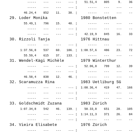
              -----    ---    ---    --- ¦    51.51,4    805     9.    36
              -----    ---    ---    --- ¦      -----    ---    ---    --
            55.49,1    796    15.    40. ¦      -----    ---    ---    --
              -----    ---    ---    --- ¦      -----    ---    ---    --
              -----    ---    ---    --- ¦      -----    ---    ---    --
          1:37.56,8    537    60.   186. ¦  1:08.57,6    486    23.    72
              -----    ---    ---    --- ¦    52.06,8    799    12.    39
              -----    ---    ---    --- ¦      -----    ---    ---    --
              -----    ---    ---    --- ¦  1:08.36,4    419    47.   166
              -----    ---    ---    --- ¦      -----    ---    ---    --
          1:07.34,8    542    46.   139. ¦    58.33,8    651    28.   105
              -----    ---    ---    --- ¦  1:14.11,3    371    26.    84
              -----    ---    ---    --- ¦      -----    ---    ---    --