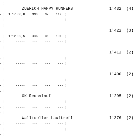
- ¦  1:17.00,6    339    37.   117. ¦ 

- ¦      -----    ---    ---    --- ¦ 

. ¦  1:12.02,5    446    31.   107. ¦ 

- ¦      -----    ---    ---    --- ¦ 

. ¦      -----    ---    ---    --- ¦ 

- ¦      -----    ---    ---    --- ¦ 

- ¦      -----    ---    ---    --- ¦ 

- ¦      -----    ---    ---    --- ¦ 

- ¦      -----    ---    ---    --- ¦ 

- ¦      -----    ---    ---    --- ¦ 

. ¦      -----    ---    ---    --- ¦ 

- ¦      -----    ---    ---    --- ¦ 
