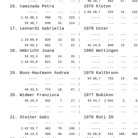
              -----    ---    ---    --- ¦  1:03.38,7    534    41.   142
          1:41.08,2    490    71.   223. ¦      -----    ---    ---    --
              -----    ---    ---    --- ¦      -----    ---    ---    --
          1:19.00,8    820    13.    32. ¦      -----    ---    ---    --
            54.33,3    823    14.    33. ¦      -----    ---    ---    --
          1:18.55,8    821    12.    31. ¦      -----    ---    ---    --
              -----    ---    ---    --- ¦    54.06,7    753    15.    56
              -----    ---    ---    --- ¦      -----    ---    ---    --
            49.29,5    932     7.    17. ¦    43.44,7  1'042     2.     6
              -----    ---    ---    --- ¦      -----    ---    ---    --
              -----    ---    ---    --- ¦      -----    ---    ---    --
          1:42.59,7    462    79.   240. ¦      -----    ---    ---    --