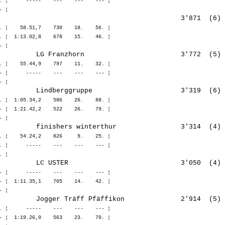
. ¦      -----    ---    ---    --- ¦ 

. ¦    58.51,7    730    18.    56. ¦ 

. ¦  1:13.02,8    678    15.    46. ¦ 

. ¦    55.44,9    797    11.    32. ¦ 

- ¦      -----    ---    ---    --- ¦ 

. ¦  1:05.34,2    586    26.    88. ¦ 

- ¦  1:21.42,2    522    26.    79. ¦ 

. ¦    54.24,2    826     9.    25. ¦ 

. ¦      -----    ---    ---    --- ¦ 

- ¦      -----    ---    ---    --- ¦ 

- ¦  1:11.35,1    705    14.    42. ¦ 

. ¦      -----    ---    ---    --- ¦ 

- ¦  1:19.26,0    563    23.    70. ¦ 
