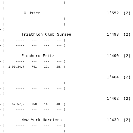
- ¦      -----    ---    ---    --- ¦ 

- ¦      -----    ---    ---    --- ¦ 

- ¦      -----    ---    ---    --- ¦ 

- ¦      -----    ---    ---    --- ¦ 

- ¦      -----    ---    ---    --- ¦ 

- ¦      -----    ---    ---    --- ¦ 

- ¦  1:09.34,7    741    12.    28. ¦ 

- ¦      -----    ---    ---    --- ¦ 

- ¦      -----    ---    ---    --- ¦ 

- ¦    57.57,2    750    14.    46. ¦ 

- ¦      -----    ---    ---    --- ¦ 

- ¦      -----    ---    ---    --- ¦ 

- ¦      -----    ---    ---    --- ¦ 
