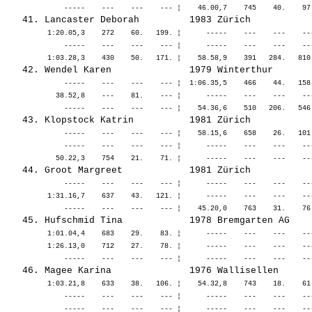
          1:20.05,3    272    60.   199. ¦      -----    ---    ---    --
              -----    ---    ---    --- ¦      -----    ---    ---    --
              -----    ---    ---    --- ¦  1:06.35,5    466    44.   158
            38.52,8    ---    81.    --- ¦      -----    ---    ---    --
              -----    ---    ---    --- ¦    58.15,6    658    26.   101
              -----    ---    ---    --- ¦      -----    ---    ---    --
              -----    ---    ---    --- ¦      -----    ---    ---    --
          1:31.16,7    637    43.   121. ¦      -----    ---    ---    --
          1:01.04,4    683    29.    83. ¦      -----    ---    ---    --
          1:26.13,0    712    27.    78. ¦      -----    ---    ---    --
          1:03.21,8    633    38.   106. ¦    54.32,8    743    18.    61
              -----    ---    ---    --- ¦      -----    ---    ---    --