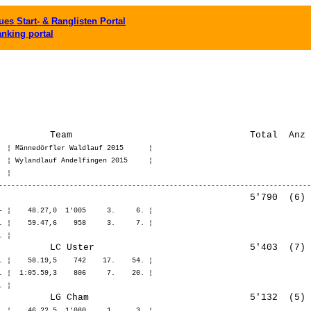
es Start- & Ranglisten Portal
anking portal
  ¦ Männedörfler Waldlauf 2015      ¦ 

  ¦ Wylandlauf Andelfingen 2015     ¦ 

 ¦ 

- ¦    48.27,0  1'005     3.     6. ¦ 

. ¦    59.47,6    958     3.     7. ¦ 

. ¦    58.19,5    742    17.    54. ¦ 

. ¦  1:05.59,3    806     7.    20. ¦ 

. ¦    46.22,5  1'080     1.     3. ¦ 
