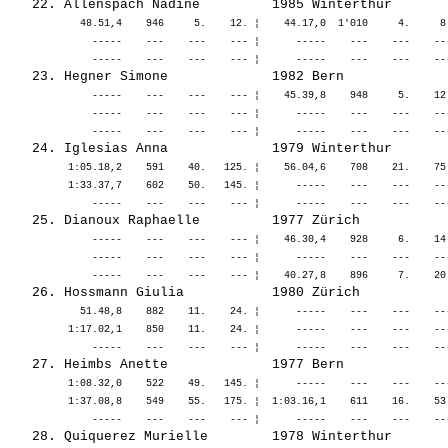
            48.51,4    946     5.    12. ¦    44.17,0  1'010     4.     8
              -----    ---    ---    --- ¦      -----    ---    ---    --
              -----    ---    ---    --- ¦    45.39,8    948     5.    12
              -----    ---    ---    --- ¦      -----    ---    ---    --
          1:05.18,2    591    40.   125. ¦    56.04,6    708    21.    75
          1:33.37,7    602    50.   145. ¦      -----    ---    ---    --
              -----    ---    ---    --- ¦    46.30,4    928     6.    14
              -----    ---    ---    --- ¦      -----    ---    ---    --
            51.48,8    882    11.    24. ¦      -----    ---    ---    --
          1:17.02,1    850    11.    24. ¦      -----    ---    ---    --
          1:08.32,0    522    49.   145. ¦      -----    ---    ---    --
          1:37.08,8    549    55.   175. ¦  1:03.16,1    611    16.    53