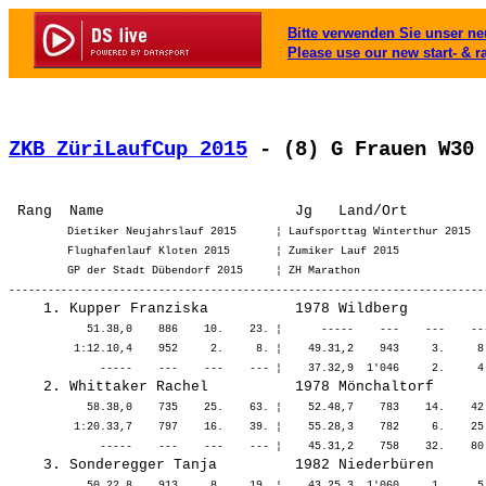
Bitte verwenden Sie unser neu
Please use our new start- & r
ZKB ZüriLaufCup 2015
 - (8) G Frauen W30
         Dietiker Neujahrslauf 2015      ¦ Laufsporttag Winterthur 2015  
         Flughafenlauf Kloten 2015       ¦ Zumiker Lauf 2015             
         GP der Stadt Dübendorf 2015     ¦ ZH Marathon                    
            51.38,0    886    10.    23. ¦      -----    ---    ---    --
          1:12.10,4    952     2.     8. ¦    49.31,2    943     3.     8
            58.38,0    735    25.    63. ¦    52.48,7    783    14.    42
          1:20.33,7    797    16.    39. ¦    55.28,3    782     6.    25
            50.22,8    913     8.    19. ¦    43.25,3  1'060     1.     5