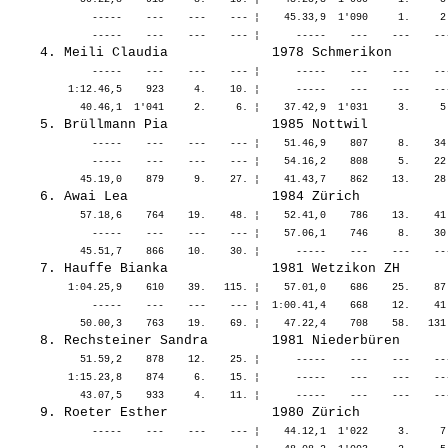
              -----    ---    ---    --- ¦    45.33,9  1'090     1.     2
              -----    ---    ---    --- ¦      -----    ---    ---    --
          1:12.46,5    923     4.    10. ¦      -----    ---    ---    --
              -----    ---    ---    --- ¦    51.46,9    807     8.    34
              -----    ---    ---    --- ¦    54.16,2    808     5.    22
            57.18,6    764    19.    48. ¦    52.41,0    786    13.    41
              -----    ---    ---    --- ¦    57.06,1    746     8.    30
          1:04.25,9    610    39.   115. ¦    57.01,0    686    25.    87
              -----    ---    ---    --- ¦  1:00.41,4    668    12.    41
            51.59,2    878    12.    25. ¦      -----    ---    ---    --
          1:15.23,8    874     6.    15. ¦      -----    ---    ---    --
              -----    ---    ---    --- ¦    44.12,1  1'022     3.     7