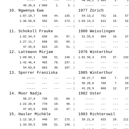
              -----    ---    ---    --- ¦    48.08,2  1'003     2.     5
          1:07.19,7    548    44.   135. ¦    54.13,2    751    16.    57
          1:36.56,8    552    54.   173. ¦  1:03.14,3    612    15.    52
          1:02.34,4    650    34.    97. ¦    51.55,6    804    10.    37
          1:27.11,7    698    33.    93. ¦      -----    ---    ---    --
          1:09.09,1    508    51.   148. ¦  1:01.50,3    575    37.   132
          1:42.46,4    465    78.   237. ¦      -----    ---    ---    --
              -----    ---    ---    --- ¦    49.27,7    860     7.    23
              -----    ---    ---    --- ¦    56.28,8    760     7.    29
            58.27,9    739    23.    60. ¦      -----    ---    ---    --
          1:22.20,9    770    19.    48. ¦      -----    ---    ---    --
          1:12.18,5    440    57.   175. ¦    59.21,0    633    29.   111
          1:33.59,5    596    51.   149. ¦      -----    ---    ---    --