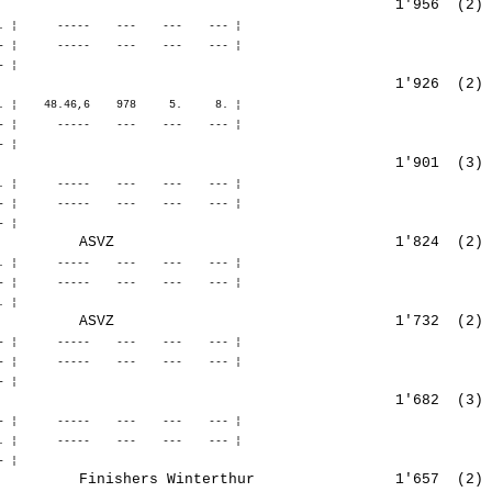
. ¦      -----    ---    ---    --- ¦ 

- ¦      -----    ---    ---    --- ¦ 

. ¦    48.46,6    978     5.     8. ¦ 

- ¦      -----    ---    ---    --- ¦ 

. ¦      -----    ---    ---    --- ¦ 

- ¦      -----    ---    ---    --- ¦ 

. ¦      -----    ---    ---    --- ¦ 

- ¦      -----    ---    ---    --- ¦ 

- ¦      -----    ---    ---    --- ¦ 

- ¦      -----    ---    ---    --- ¦ 

- ¦      -----    ---    ---    --- ¦ 

. ¦      -----    ---    ---    --- ¦ 
