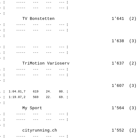
. ¦      -----    ---    ---    --- ¦ 

- ¦      -----    ---    ---    --- ¦ 

- ¦      -----    ---    ---    --- ¦ 

- ¦      -----    ---    ---    --- ¦ 

- ¦      -----    ---    ---    --- ¦ 

. ¦      -----    ---    ---    --- ¦ 

. ¦      -----    ---    ---    --- ¦ 

- ¦      -----    ---    ---    --- ¦ 

. ¦  1:04.01,7    619    24.    80. ¦ 

- ¦  1:19.07,2    569    22.    69. ¦ 

. ¦      -----    ---    ---    --- ¦ 

. ¦      -----    ---    ---    --- ¦ 

- ¦      -----    ---    ---    --- ¦ 
