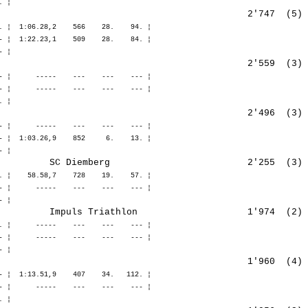
. ¦  1:06.28,2    566    28.    94. ¦ 

- ¦  1:22.23,1    509    28.    84. ¦ 

- ¦      -----    ---    ---    --- ¦ 

- ¦      -----    ---    ---    --- ¦ 

- ¦      -----    ---    ---    --- ¦ 

- ¦  1:03.26,9    852     6.    13. ¦ 

. ¦    58.58,7    728    19.    57. ¦ 

- ¦      -----    ---    ---    --- ¦ 

. ¦      -----    ---    ---    --- ¦ 

- ¦      -----    ---    ---    --- ¦ 

- ¦  1:13.51,9    407    34.   112. ¦ 

- ¦      -----    ---    ---    --- ¦ 
