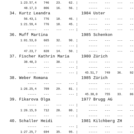
          1:23.57,4    746    23.    62. ¦      -----    ---    ---    --
            56.43,1    776    18.    46. ¦      -----    ---    ---    --
          1:21.59,4    776    18.    45. ¦      -----    ---    ---    --
          1:01.53,0    665    32.    90. ¦      -----    ---    ---    --
              -----    ---    ---    --- ¦      -----    ---    ---    --
            38.48,3    ---    38.    --- ¦      -----    ---    ---    --
              -----    ---    ---    --- ¦      -----    ---    ---    --
              -----    ---    ---    --- ¦      -----    ---    ---    --
          1:26.25,4    709    29.    81. ¦      -----    ---    ---    --
              -----    ---    ---    --- ¦      -----    ---    ---    --
          1:26.15,9    712    28.    80. ¦      -----    ---    ---    --
              -----    ---    ---    --- ¦      -----    ---    ---    --
          1:27.25,7    694    35.    95. ¦      -----    ---    ---    --