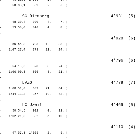
. ¦    58.38,1    989     2.     6. ¦ 

- ¦    48.39,4    990     4.     7. ¦ 

- ¦    59.53,0    946     4.     8. ¦ 

. ¦    55.55,8    793    12.    33. ¦ 

. ¦  1:07.27,4    779    11.    24. ¦ 

. ¦    54.19,5    828     8.    24. ¦ 

. ¦  1:06.00,3    806     8.    21. ¦ 

. ¦  1:00.51,6    687    21.    64. ¦ 

. ¦  1:14.13,8    657    16.    48. ¦ 

- ¦    50.54,5    902     6.    11. ¦ 

- ¦  1:02.21,3    882     5.    10. ¦ 

. ¦    47.57,3  1'025     2.     5. ¦ 
