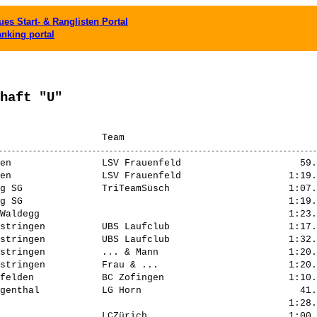
es Start- & Ranglisten Portal
anking portal
haft "U"
en                LSV Frauenfeld                     59.
en                LSV Frauenfeld                   1:19.
g SG              TriTeamSüsch                     1:07.
g SG                                               1:19.
Waldegg                                            1:23.
stringen          UBS Laufclub                     1:17.
stringen          UBS Laufclub                     1:32.
stringen          ... & Mann                       1:20.
stringen          Frau & ...                       1:20.
felden            BC Zofingen                      1:10.
genthal           LG Horn                            41.
                                                   1:28.
                  LCZürich                         1:00.