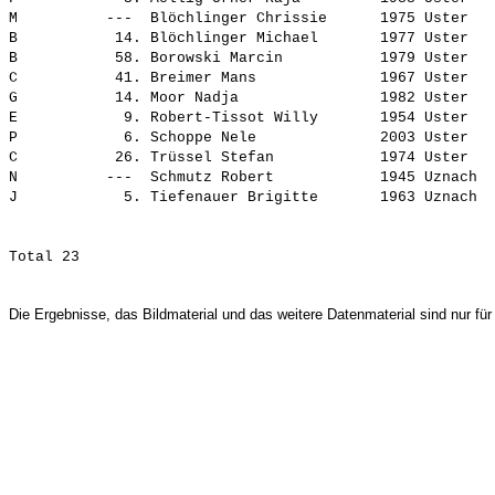
M          ---  
Blöchlinger Chrissie     
 1975 Uster   
B           14. 
Blöchlinger Michael      
 1977 Uster   
B           58. 
Borowski Marcin          
 1979 Uster   
C           41. 
Breimer Mans             
 1967 Uster   
G           14. 
Moor Nadja               
 1982 Uster   
E            9. 
Robert-Tissot Willy      
 1954 Uster   
P            6. 
Schoppe Nele             
 2003 Uster   
C           26. 
Trüssel Stefan           
 1974 Uster   
N          ---  
Schmutz Robert           
 1945 Uznach  
J            5. 
Tiefenauer Brigitte      
Die Ergebnisse, das Bildmaterial und das weitere Datenmaterial sind nur für