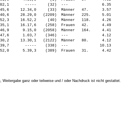
02,1       -----     (32)  ---               6.35

45,6     12.34,0     (33)  Männer   47.      3.57

40,6     28.29,0   (2209)  Männer   225.     5.01

52,3     16.52,2     (40)  Männer   118.     4.26

35,1     16.17,6    (258)  Frauen   42.      4.49

46,9      9.15,0   (2058)  Männer   164.     4.41

47,6      1.03,7    (346)  ---               4.12

30,2     13.30,1   (2122)  Männer   80.      4.12

39,7       -----    (338)  ---              10.13

 Weitergabe ganz oder teilweise und / oder Nachdruck ist nicht gestattet.