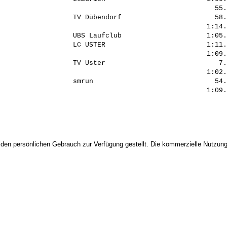
                                                     55.
                  TV Dübendorf                       58.
                                                   1:14.
                  UBS Laufclub                     1:05.
                  LC USTER                         1:11.
                                                   1:09.
                  TV Uster                            7.
                                                   1:02.
                  smrun                              54.
 den persönlichen Gebrauch zur Verfügung gestellt. Die kommerzielle Nutzung,