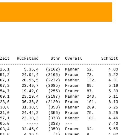
25,1      5.35,4   (2162)  Männer   52.      4.00

51,2     24.04,4   (3105)  Frauen   73.      5.22

07,1     20.55,5   (2232)  Männer   132.     4.31

07,2     23.49,7   (3085)  Frauen   69.      5.19

54,7     19.42,0    (255)  Frauen   87.      5.39

09,1     23.19,4   (2197)  Männer   243.     5.11

23,6     36.36,8   (3120)  Frauen   101.     6.13

30,6     31.30,5    (353)  Männer   269.     5.25

31,0     24.44,2    (356)  Frauen   75.      5.25

57,1     23.10,3    (378)  Männer   181.     4.46

05,0       -----    (333)  ---               7.40

03,4     32.45,9    (350)  Frauen   92.      5.55

01,0      4.36,5      (1)  Frauen   9.       4.02
