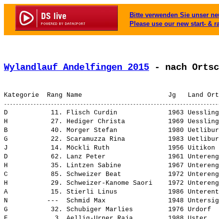
Bitte verwenden Sie unser neu
Please use our new start- & r
Wylandlauf Andelfingen 2015
 - nach Ortsc
D           11. 
Flisch Curdin            
 1963 Uessling
H           27. 
Hediger Christa          
 1969 Uessling
B           40. 
Morger Stefan            
 1980 Uetlibur
G           22. 
Scaramuzza Rina          
 1983 Uetlibur
J           14. 
Möckli Ruth              
 1956 Uitikon 
D           62. 
Lanz Peter               
 1961 Untereng
H           35. 
Lintzen Sabine           
 1967 Untereng
C           85. 
Schweizer Beat           
 1972 Untereng
H           29. 
Schweizer-Kanome Saori   
 1972 Untereng
A           15. 
Stierli Linus            
 1986 Unterent
N          ---  
Schmid Max               
 1948 Untersig
G           32. 
Schubiger Marlies        
 1976 Urdorf  
F            3. 
Aellig-Urner Raja        
 1988 Uster   