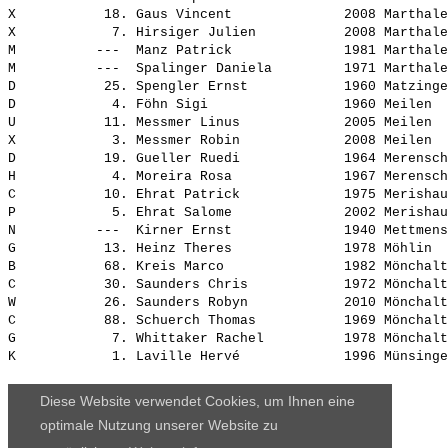
X           18. 
Gaus Vincent             
 2008 Marthale
X            7. 
Hirsiger Julien          
 2008 Marthale
M          ---  
Manz Patrick             
 1981 Marthale
M          ---  
Spalinger Daniela        
 1971 Marthale
D           25. 
Spengler Ernst           
 1960 Matzinge
D            4. 
Föhn Sigi                
 1960 Meilen  
U           11. 
Messmer Linus            
 2005 Meilen  
X            3. 
Messmer Robin            
 2008 Meilen  
D           19. 
Gueller Ruedi            
 1964 Merensch
H            4. 
Moreira Rosa             
 1967 Merensch
C           10. 
Ehrat Patrick            
 1975 Merishau
P            5. 
Ehrat Salome             
 2002 Merishau
N          ---  
Kirner Ernst             
 1940 Mettmens
G           13. 
Heinz Theres             
 1978 Möhlin  
B           68. 
Kreis Marco              
 1982 Mönchalt
C           30. 
Saunders Chris           
 1972 Mönchalt
W           26. 
Saunders Robyn           
 2010 Mönchalt
C           88. 
Schuerch Thomas          
 1969 Mönchalt
G            7. 
Whittaker Rachel         
 1978 Mönchalt
K            1. 
Laville Hervé            
Diese Website verwendet Cookies, um Ihnen eine
optimale Nutzung unserer Website zu