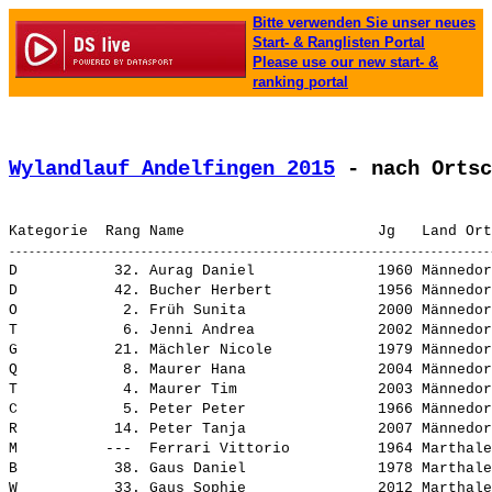
Bitte verwenden Sie unser neues
Start- & Ranglisten Portal
Please use our new start- &
ranking portal
Wylandlauf Andelfingen 2015
 - nach Ortsc
D           32. 
Aurag Daniel             
 1960 Männedor
D           42. 
Bucher Herbert           
 1956 Männedor
O            2. 
Früh Sunita              
 2000 Männedor
T            6. 
Jenni Andrea             
 2002 Männedor
G           21. 
Mächler Nicole           
 1979 Männedor
Q            8. 
Maurer Hana              
 2004 Männedor
T            4. 
Maurer Tim               
 2003 Männedor
C            5. 
Peter Peter              
 1966 Männedor
R           14. 
Peter Tanja              
 2007 Männedor
M          ---  
Ferrari Vittorio         
 1964 Marthale
B           38. 
Gaus Daniel              
 1978 Marthale
W           33. 
Gaus Sophie              
 2012 Marthale