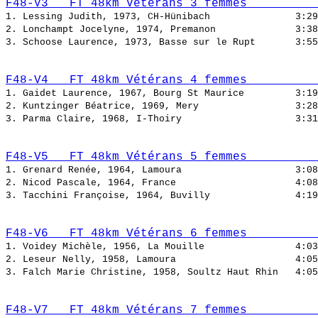
F48-V3   FT 48km Vétérans 3 femmes          
1. Lessing Judith, 1973, CH-Hünibach               
2. Lonchampt Jocelyne, 1974, Premanon              
3. Schoose Laurence, 1973, Basse sur le Rupt       
F48-V4   FT 48km Vétérans 4 femmes          
1. Gaidet Laurence, 1967, Bourg St Maurice         
2. Kuntzinger Béatrice, 1969, Mery                 
3. Parma Claire, 1968, I-Thoiry                    
F48-V5   FT 48km Vétérans 5 femmes          
1. Grenard Renée, 1964, Lamoura                    
2. Nicod Pascale, 1964, France                     
3. Tacchini Françoise, 1964, Buvilly               
F48-V6   FT 48km Vétérans 6 femmes          
1. Voidey Michèle, 1956, La Mouille                
2. Leseur Nelly, 1958, Lamoura                     
3. Falch Marie Christine, 1958, Soultz Haut Rhin   
F48-V7   FT 48km Vétérans 7 femmes          