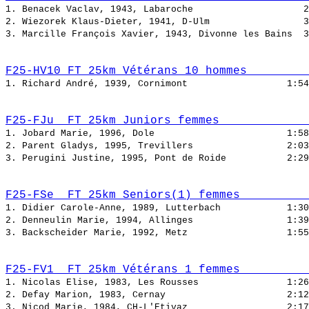
1. Benacek Vaclav, 1943, Labaroche                    
2. Wiezorek Klaus-Dieter, 1941, D-Ulm                 
3. Marcille François Xavier, 1943, Divonne les Bains  
F25-HV10 FT 25km Vétérans 10 hommes         
1. Richard André, 1939, Cornimont                  
F25-FJu  FT 25km Juniors femmes             
1. Jobard Marie, 1996, Dole                        
2. Parent Gladys, 1995, Trevillers                 
3. Perugini Justine, 1995, Pont de Roide           
F25-FSe  FT 25km Seniors(1) femmes          
1. Didier Carole-Anne, 1989, Lutterbach            
2. Denneulin Marie, 1994, Allinges                 
3. Backscheider Marie, 1992, Metz                  
F25-FV1  FT 25km Vétérans 1 femmes          
1. Nicolas Elise, 1983, Les Rousses                
2. Defay Marion, 1983, Cernay                      
3. Nicod Marie, 1984, CH-L'Etivaz                  