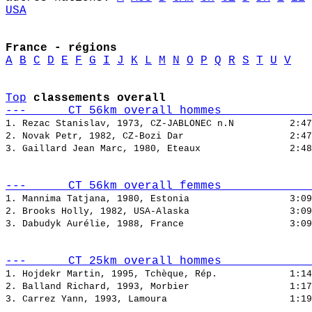
USA
France - régions
A
B
C
D
E
F
G
I
J
K
L
M
N
O
P
Q
R
S
T
U
V
Top
classements overall
---      CT 56km overall hommes             
1. Rezac Stanislav, 1973, CZ-JABLONEC n.N          
2. Novak Petr, 1982, CZ-Bozi Dar                   
3. Gaillard Jean Marc, 1980, Eteaux                
---      CT 56km overall femmes             
1. Mannima Tatjana, 1980, Estonia                  
2. Brooks Holly, 1982, USA-Alaska                  
3. Dabudyk Aurélie, 1988, France                   
---      CT 25km overall hommes             
1. Hojdekr Martin, 1995, Tchèque, Rép.             
2. Balland Richard, 1993, Morbier                  
3. Carrez Yann, 1993, Lamoura                      