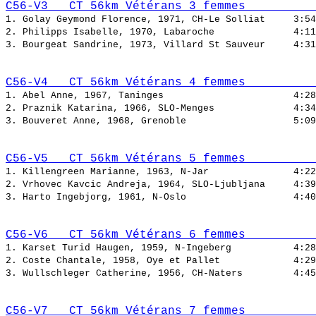
C56-V3   CT 56km Vétérans 3 femmes          
1. Golay Geymond Florence, 1971, CH-Le Solliat     
2. Philipps Isabelle, 1970, Labaroche              
3. Bourgeat Sandrine, 1973, Villard St Sauveur     
C56-V4   CT 56km Vétérans 4 femmes          
1. Abel Anne, 1967, Taninges                       
2. Praznik Katarina, 1966, SLO-Menges              
3. Bouveret Anne, 1968, Grenoble                   
C56-V5   CT 56km Vétérans 5 femmes          
1. Killengreen Marianne, 1963, N-Jar               
2. Vrhovec Kavcic Andreja, 1964, SLO-Ljubljana     
3. Harto Ingebjorg, 1961, N-Oslo                   
C56-V6   CT 56km Vétérans 6 femmes          
1. Karset Turid Haugen, 1959, N-Ingeberg           
2. Coste Chantale, 1958, Oye et Pallet             
3. Wullschleger Catherine, 1956, CH-Naters         
C56-V7   CT 56km Vétérans 7 femmes          