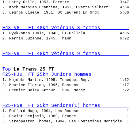
1. Latry Odile, 1953, Ferette                      
2. Koch Mathian Francine, 1953, Evette Salbert     
3. Legros Gisèle, 1951, St Laurent En Grdx         
F48-V8   FT 48km Vétérans 8 femmes          
1. Pyykkonen Tuula, 1948, FI-Hollola               
2. Perrin Suzanne, 1945, Thann                     
F48-V9   FT 48km Vétérans 9 femmes          
Top
La Trans 25 FT
F25-HJu  FT 25km Juniors hommes             
1. Hojdekr Martin, 1995, Tchèque, Rép.             
2. Meurice Florian, 1996, Bassens                  
3. Grenier Boley Arthur, 1996, Morez               
F25-HSe  FT 25km Seniors(1) hommes          
1. Buffard Hugo, 1994, Les Rousses                    
2. Daviet Benjamin, 1989, France                      
3. Strappazzon Thomas, 1994, Les Contamines Montjoie  