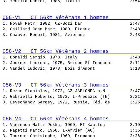
3. Yeuilla Daniel, 1985, Italia                    
C56-V1   CT 56km Vétérans 1 hommes          
1. Novak Petr, 1982, CZ-Bozi Dar                   
2. Gaillard Jean Marc, 1980, Eteaux                
3. Chauvet Benoît, 1981, Aviernoz                  
C56-V2   CT 56km Vétérans 2 hommes          
1. Bonaldi Sergio, 1978, Italy                     
2. Journet Laurent, 1975, Brison St Innocent       
3. Vandel Ludovic, 1978, Bois d'Amont              
C56-V3   CT 56km Vétérans 3 hommes          
1. Rezac Stanislav, 1973, CZ-JABLONEC n.N          
2. Gabrielli Roberto, 1973, I-Predazzo (TN)        
3. Levschanov Sergey, 1972, Russie, Féd. de        
C56-V4   CT 56km Vétérans 4 hommes          
1. Vaninnen Matti-Pekka, 1969, FI-Kauttua          
2. Rapetti Marco, 1968, I-Arvier (AO)              
3. Tournut Christophe, 1969, Premanon              