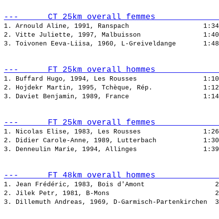
---      CT 25km overall femmes             
1. Arnould Aline, 1991, Ranspach                   
2. Vitte Juliette, 1997, Malbuisson                
3. Toivonen Eeva-Liisa, 1960, L-Greiveldange       
---      FT 25km overall hommes             
1. Buffard Hugo, 1994, Les Rousses                 
2. Hojdekr Martin, 1995, Tchèque, Rép.             
3. Daviet Benjamin, 1989, France                   
---      FT 25km overall femmes             
1. Nicolas Elise, 1983, Les Rousses                
2. Didier Carole-Anne, 1989, Lutterbach            
3. Denneulin Marie, 1994, Allinges                 
---      FT 48km overall hommes             
1. Jean Frédéric, 1983, Bois d'Amont                  
2. Jilek Petr, 1981, B-Mons                           
3. Dillemuth Andreas, 1969, D-Garmisch-Partenkirchen  