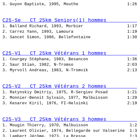
3. Guyon Baptiste, 1995, Mouthe                    
C25-Se   CT 25km Seniors(1) hommes          
1. Balland Richard, 1993, Morbier                  
2. Carrez Yann, 1993, Lamoura                      
3. Sancet Simon, 1986, Bellefontaine               
C25-V1   CT 25km Vétérans 1 hommes          
1. Courgey Stéphane, 1983, Besancon                
2. Saur Stian, 1982, N-Tromso                      
3. Myrvoll Andreas, 1983, N-Tromvik                
C25-V2   CT 25km Vétérans 2 hommes          
1. Ratynskiy Dmitriy, 1975, R-Sergiev Posad        
2. Monnier-Benoit Sylvain, 1977, Malbuisson        
3. Kesarev Kiril, 1976, FI-Helsinki                
C25-V3   CT 25km Vétérans 3 hommes          
1. Mougin Thierry, 1970, Malbuisson                 
2. Laurent Olivier, 1974, Bellegarde sur Valserine  
3. Lambert Jérôme, 1973, La Bresse                  