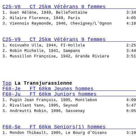
C25-V8   CT 25km Vétérans 8 femmes          
1. Guet Hélène, 1949, Bellefontaine                
2. Hilaire Florence, 1949, Paris                   
3. Viennois Raymonde, 1946, Chevigney/L'Ognon      
C25-V9   CT 25km Vétérans 9 femmes          
1. Koivuaho Ulla, 1944, FI-Hollola                 
2. Robin Michelle, 1941, Sampans                   
3. Mussillon Françoise, 1942, Grande Riviere       
Top
La Transjurassienne
F68-Je   FT 68km Jeunes hommes              
F68-Ju   FT 68km Juniors hommes             
1. Pugin Jean François, 1995, Montlebon            
2. Rivallant Yann, 1995, Seynod                    
3. Andreutti Robin, 1996, Sassenay                 
F68-Se   FT 68km Seniors(1) hommes          
1. Mondon Thibault, 1985, Le Bourg d'Oisans        