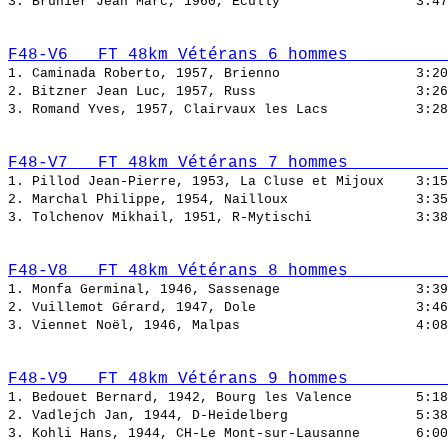
3. Brunier Jean Marc, 1960, Ecully                 
F48-V6   FT 48km Vétérans 6 hommes          
1. Caminada Roberto, 1957, Brienno                 
2. Bitzner Jean Luc, 1957, Russ                    
3. Romand Yves, 1957, Clairvaux les Lacs           
F48-V7   FT 48km Vétérans 7 hommes          
1. Pillod Jean-Pierre, 1953, La Cluse et Mijoux    
2. Marchal Philippe, 1954, Nailloux                
3. Tolchenov Mikhail, 1951, R-Mytischi             
F48-V8   FT 48km Vétérans 8 hommes          
1. Monfa Germinal, 1946, Sassenage                 
2. Vuillemot Gérard, 1947, Dole                    
3. Viennet Noël, 1946, Malpas                      
F48-V9   FT 48km Vétérans 9 hommes          
1. Bedouet Bernard, 1942, Bourg les Valence        
2. Vadlejch Jan, 1944, D-Heidelberg                
3. Kohli Hans, 1944, CH-Le Mont-sur-Lausanne       