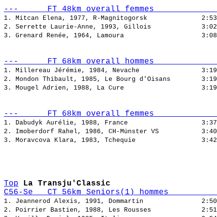
---      FT 48km overall femmes             
1. Mitcan Elena, 1977, R-Magnitogorsk              
2. Serrette Laurie-Anne, 1993, Gillois             
3. Grenard Renée, 1964, Lamoura                    
---      FT 68km overall hommes             
1. Millereau Jérémie, 1984, Nevache                
2. Mondon Thibault, 1985, Le Bourg d'Oisans        
3. Mougel Adrien, 1988, La Cure                    
---      FT 68km overall femmes             
1. Dabudyk Aurélie, 1988, France                   
2. Imoberdorf Rahel, 1986, CH-Münster VS           
3. Moravcova Klara, 1983, Tchequie                 
Top
La Transju'Classic
C56-Se   CT 56km Seniors(1) hommes          
1. Jeannerod Alexis, 1991, Dommartin               
2. Poirrier Bastien, 1988, Les Rousses             