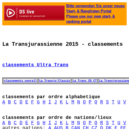
Bitte verwenden Sie unser neues
Start- & Ranglisten Portal
Please use our new start- &
ranking portal
La Transjurassienne 2015 - classements
classements Ultra Trans
classements overall
La Transju'Classic
La Trans 25 CT
La Transjurassien
classements par ordre alphabetique
A
B
C
D
E
F
G
H
I
J
K
L
M
N
O
P
Q
R
S
T
U
V
classements par ordre de nations/lieux
A
B
C
D
E
F
G
H
I
J
K
L
M
N
O
P
Q
R
S
T
U
V
autres nations: 
A
AUS
B
CAN
CH
CZ
D
DK
E
EE