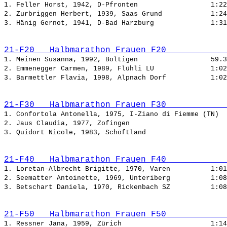
1. Feller Horst, 1942, D-Pfronten                  
2. Zurbriggen Herbert, 1939, Saas Grund            
3. Hänig Gernot, 1941, D-Bad Harzburg              
21-F20   Halbmarathon Frauen F20            
1. Meinen Susanna, 1992, Boltigen                  
2. Emmenegger Carmen, 1989, Flühli LU              
3. Barmettler Flavia, 1998, Alpnach Dorf           
21-F30   Halbmarathon Frauen F30            
1. Confortola Antonella, 1975, I-Ziano di Fiemme (TN)  
2. Jaus Claudia, 1977, Zofingen                        
3. Quidort Nicole, 1983, Schöftland                    
21-F40   Halbmarathon Frauen F40            
1. Loretan-Albrecht Brigitte, 1970, Varen          
2. Seematter Antoinette, 1969, Unteriberg          
3. Betschart Daniela, 1970, Rickenbach SZ          
21-F50   Halbmarathon Frauen F50            
1. Ressner Jana, 1959, Zürich                      