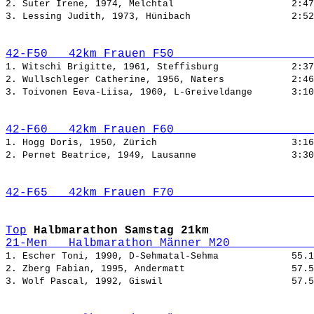
2. Suter Irene, 1974, Melchtal                     
3. Lessing Judith, 1973, Hünibach                  
42-F50   42km Frauen F50                    
1. Witschi Brigitte, 1961, Steffisburg             
2. Wullschleger Catherine, 1956, Naters            
3. Toivonen Eeva-Liisa, 1960, L-Greiveldange       
42-F60   42km Frauen F60                    
1. Hogg Doris, 1950, Zürich                        
2. Pernet Beatrice, 1949, Lausanne                 
42-F65   42km Frauen F70                    
Top
Halbmarathon Samstag 21km
21-Men   Halbmarathon Männer M20            
1. Escher Toni, 1990, D-Sehmatal-Sehma             
2. Zberg Fabian, 1995, Andermatt                   
3. Wolf Pascal, 1992, Giswil                       