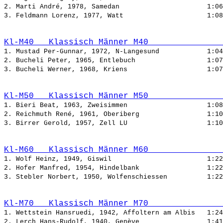
2. Marti André, 1978, Samedan                      
3. Feldmann Lorenz, 1977, Watt                     
Kl-M40   Klassisch Männer M40               
1. Mustad Per-Gunnar, 1972, N-Langesund            
2. Bucheli Peter, 1965, Entlebuch                  
3. Bucheli Werner, 1968, Kriens                    
Kl-M50   Klassisch Männer M50               
1. Bieri Beat, 1963, Zweisimmen                    
2. Reichmuth René, 1961, Oberiberg                 
3. Birrer Gerold, 1957, Zell LU                    
Kl-M60   Klassisch Männer M60               
1. Wolf Heinz, 1949, Giswil                        
2. Hofer Manfred, 1954, Hindelbank                 
3. Stebler Norbert, 1950, Wolfenschiessen          
Kl-M70   Klassisch Männer M70               
1. Wettstein Hansruedi, 1942, Affoltern am Albis   
2. Lerch Hans-Rudolf, 1940, Genève                 