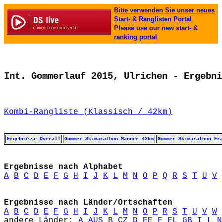
Bitte verwenden Sie unser neues
Start- & Ranglisten Portal
Please use our new start- &
ranking portal
Int. Gommerlauf 2015, Ulrichen - Ergebni
Kombi-Rangliste (Klassisch / 42km)
Ergebnisse Overall
Gommer Skimarathon Männer 42km
Gommer Skimarathon Fr
Ergebnisse nach Alphabet
A
B
C
D
E
F
G
H
I
J
K
L
M
N
O
P
Q
R
S
T
U
V
Ergebnisse nach Länder/Ortschaften
A
B
C
D
E
F
G
H
I
J
K
L
M
N
O
P
R
S
T
U
V
W
andere Länder: 
A
AUS
B
CZ
D
EE
F
FL
GB
I
L
N