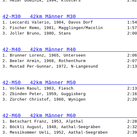
3. Meier Dominik, 1994, Klosters                   
42-M30   42km Männer M30                    
1. Leccardi Valerio, 1984, Davos Dorf              
2. Fischer Remo, 1981, Magglingen/Macolin          
3. Joller Bruno, 1980, Stans                       
42-M40   42km Männer M40                    
1. Brunner Lorenz, 1965, Unterseen                 
2. Beeler Armin, 1968, Rothenthurm                 
3. Mustad Per-Gunnar, 1972, N-Langesund            
42-M50   42km Männer M50                    
1. Volken Raoul, 1963, Fiesch                      
2. Zbinden Peter, 1959, Guggisberg                 
3. Zürcher Christof, 1960, Wynigen                 
42-M60   42km Männer M60                    
1. Betschart Franz, 1953, Alpthal                  
2. Böckli August, 1948, Aathal-Seegräben           
3. Messikommer Ueli, 1952, Aathal-Seegräben        