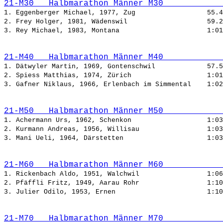
21-M30   Halbmarathon Männer M30            
1. Eggenberger Michael, 1977, Zug                  
2. Frey Holger, 1981, Wädenswil                    
3. Rey Michael, 1983, Montana                      
21-M40   Halbmarathon Männer M40            
1. Dätwyler Martin, 1969, Gontenschwil             
2. Spiess Matthias, 1974, Zürich                   
3. Gafner Niklaus, 1966, Erlenbach im Simmental    
21-M50   Halbmarathon Männer M50            
1. Achermann Urs, 1962, Schenkon                   
2. Kurmann Andreas, 1956, Willisau                 
3. Mani Ueli, 1964, Därstetten                     
21-M60   Halbmarathon Männer M60            
1. Rickenbach Aldo, 1951, Walchwil                 
2. Pfäffli Fritz, 1949, Aarau Rohr                 
3. Julier Odilo, 1953, Ernen                       
21-M70   Halbmarathon Männer M70            