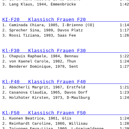
3. Lang Klaus, 1944, Emmenbrücke                   
KI-F20   Klassisch Frauen F20               
1. Caminada Chiara, 1985, I-Brienno (CO)           
2. Sprecher Sina, 1989, Davos Platz                
3. Rossi Tiziana, 1993, Saas Fee                   
Kl-F30   Klassisch Frauen F30               
1. Chapuis Raphaele, 1984, Bennau                  
2. von Kaenel Carole, 1982, Thun                   
3. Benderer Dominique, 1979, Sent                  
Kl-F40   Klassisch Frauen F40               
1. Abächerli Margrit, 1967, Erstfeld               
2. Casanova Claudia, 1965, Davos Dorf              
3. Holzhüter Kirsten, 1973, D-Maulburg             
Kl-F50   Klassisch Frauen F50               
1. Kuonen Beatrice, 1961, Glis                     
2. Reinhardt Caroline, 1960, Willisau              
3. Toivonen Eeva-Liisa, 1960, L-Greiveldange       