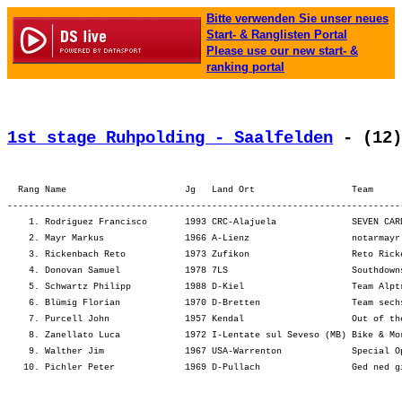
Bitte verwenden Sie unser neues
Start- & Ranglisten Portal
Please use our new start- &
ranking portal
1st stage Ruhpolding - Saalfelden
 - (12)
  Rang Name                      Jg   Land Ort                  Team     
-------------------------------------------------------------------------
    1. Rodriguez Francisco       1993 CRC-Alajuela              SEVEN CAR
    2. Mayr Markus               1966 A-Lienz                   notarmayr
    3. Rickenbach Reto           1973 Zufikon                   Reto Rick
    4. Donovan Samuel            1978 7LS                       Southdown
    5. Schwartz Philipp          1988 D-Kiel                    Team Alpt
    6. Blümig Florian            1970 D-Bretten                 Team sech
    7. Purcell John              1957 Kendal                    Out of th
    8. Zanellato Luca            1972 I-Lentate sul Seveso (MB) Bike & Mo
    9. Walther Jim               1967 USA-Warrenton             Special O