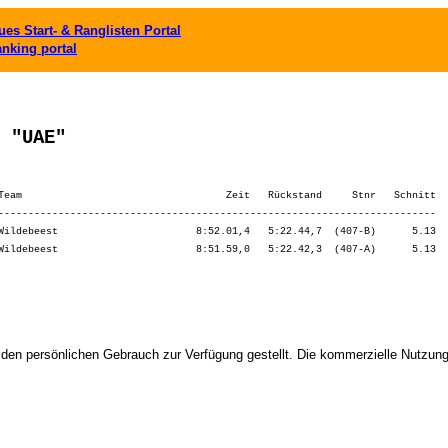
es Start- & Ranglisten Portal
anking portal
 "UAE"
Team                                  Zeit   Rückstand     Stnr   Schnitt

-------------------------------------------------------------------------

Wildebeest                       8:52.01,4   5:22.44,7  (407-B)      5.13

 den persönlichen Gebrauch zur Verfügung gestellt. Die kommerzielle Nutzung,