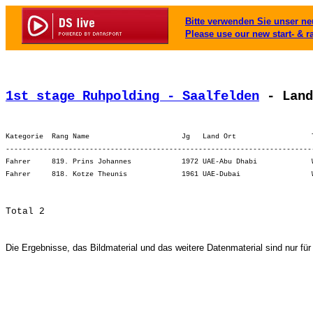
Bitte verwenden Sie unser neu
Please use our new start- & r
1st stage Ruhpolding - Saalfelden
 - Land
Kategorie  Rang Name                      Jg   Land Ort                  
-------------------------------------------------------------------------
Fahrer     819. Prins Johannes            1972 UAE-Abu Dhabi             
Die Ergebnisse, das Bildmaterial und das weitere Datenmaterial sind nur für