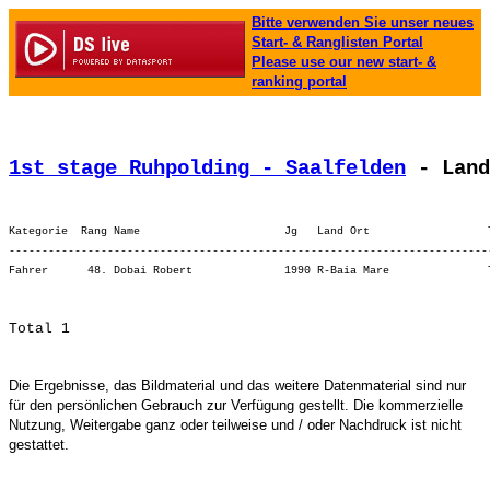
Bitte verwenden Sie unser neues
Start- & Ranglisten Portal
Please use our new start- &
ranking portal
1st stage Ruhpolding - Saalfelden
 - Land
Kategorie  Rang Name                      Jg   Land Ort                  
-------------------------------------------------------------------------
Die Ergebnisse, das Bildmaterial und das weitere Datenmaterial sind nur
für den persönlichen Gebrauch zur Verfügung gestellt. Die kommerzielle
Nutzung, Weitergabe ganz oder teilweise und / oder Nachdruck ist nicht
gestattet.