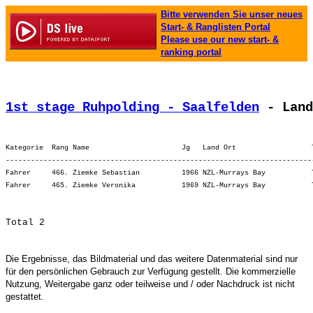
Bitte verwenden Sie unser neues
Start- & Ranglisten Portal
Please use our new start- &
ranking portal
1st stage Ruhpolding - Saalfelden
 - Land
Kategorie  Rang Name                      Jg   Land Ort                  
-------------------------------------------------------------------------
Fahrer     466. Ziemke Sebastian          1966 NZL-Murrays Bay           
Die Ergebnisse, das Bildmaterial und das weitere Datenmaterial sind nur
für den persönlichen Gebrauch zur Verfügung gestellt. Die kommerzielle
Nutzung, Weitergabe ganz oder teilweise und / oder Nachdruck ist nicht
gestattet.