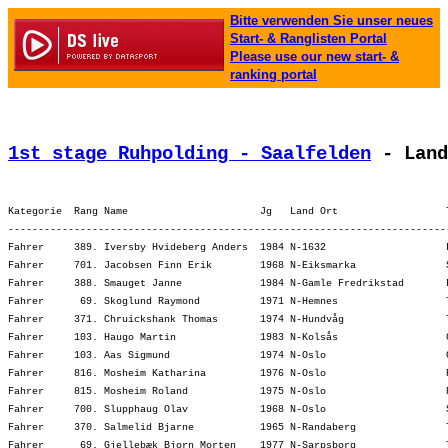
Bitte verwenden Sie unser neues
Start- & Ranglisten Portal
Please use our new start- &
ranking portal
1st stage Ruhpolding - Saalfelden
 - Land
Kategorie  Rang Name                      Jg   Land Ort                  
-------------------------------------------------------------------------
Fahrer     389. Iversby Hvideberg Anders  1984 N-1632                    
Fahrer     701. Jacobsen Finn Erik        1968 N-Eiksmarka               
Fahrer     388. Smauget Janne             1984 N-Gamle Fredrikstad       
Fahrer      69. Skoglund Raymond          1971 N-Hemnes                  
Fahrer     371. Chruickshank Thomas       1974 N-Hundvåg                 
Fahrer     103. Haugo Martin              1983 N-Kolsås                  
Fahrer     103. Aas Sigmund               1974 N-Oslo                    
Fahrer     816. Mosheim Katharina         1976 N-Oslo                    
Fahrer     815. Mosheim Roland            1975 N-Oslo                    
Fahrer     700. Slupphaug Olav            1968 N-Oslo                    
Fahrer     370. Salmelid Bjarne           1965 N-Randaberg               
Fahrer      69. Gjellebæk Bjorn Morten    1977 N-Sarpsborg               