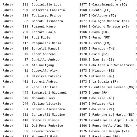
Fahrer     391. Cucciniello Luca          1977 I-Castelmaggiore (BO)     
Fahrer     599. Gallerani Fabrizio        1969 I-Cento (FE)              
Fahrer     718. Togliatto Franco          1967 I-Collegno (TO)           
Fahrer     682. Bertok Elisabetta         1977 I-Cologno Monzese (MI)    
Fahrer     683. Pozzoni Mauro             1964 I-Cologno Monzese (MI)    
Fahrer     790. Ferrari Paolo             1966 I-Como (CO)               
Fahrer     416. Paci Paolo                1979 I-Fermo (FM)              
Fahrer     417. Pasqualini Nadia          1979 I-Fermo (FM)              
Fahrer     810. Bertoldi Manuel           1985 I-Fornace (TN)            
Fahrer      46. Laner Andreas             1970 I-Gais (BZ)               
Fahrer      97. Cardillo Andrea           1980 I-Isernia (IS)            
Fahrer     229. Atz Wolfgang              1974 I-Kaltern a.d.Weinstrasse 
Fahrer      81. Capovilla Alex            1973 I-Klausen (BZ)            
Fahrer      81. Olivieri Patrick          1975 I-Klausen (BZ)            
Fahrer     401. Segreti Andrea            1973 I-La Spezia (SP)          
IF           8. Zanellato Luca            1972 I-Lentate sul Seveso (MB) 
Fahrer     445. Bombardini Giovanni       1975 I-Lugo (RA)               
Fahrer     545. Morando Piera             1968 I-Melazzo (AL)            
Fahrer     544. Viglino Vittorio          1967 I-Melazzo (AL)            
Fahrer     694. Scremin Alessandro        1982 I-Molvena (VI)            
Fahrer     791. Cantarelli Massimo        1967 I-Padenghe sul Garda (BS) 
Fahrer     410. Scarella Simone           1978 I-Ponte Nella Alpi Bl (BL 
Fahrer     411. Dal Pont Federico         1966 I-Ponte Nelle Alpi (BL)   
Fahrer     695. Favero Riccardo           1975 I-Pove del Grappa (VI)    
Fahrer     392. Magagnoli Fabio           1981 I-Rastignano (BO)         