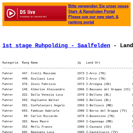
Bitte verwenden Sie unser neues
Start- & Ranglisten Portal
Please use our new start- &
ranking portal
1st stage Ruhpolding - Saalfelden
 - Land
Kategorie  Rang Name                      Jg   Land Ort                  
-------------------------------------------------------------------------
Fahrer     447. Cretti Massimo            1973 I-Arco (TN)               
Fahrer     448. Giuliani Luca             1973 I-Arco (TN)               
Fahrer     376. Zossi Fabrizio            1973 I-Artegna (UD)            
Fahrer     148. Alberton Alessandro       1966 I-Bassano del Grappa (VI) 
Fahrer     322. Dalla Venezia Luca        1978 I-Belluno (BL)            
Fahrer     593. Vegliante Walter          1968 I-Belluno (BL)            
Fahrer     201. Confalonieri Angelo       1963 I-Bellusco (MB)           
Fahrer     693. Fabbian Gabriele          1980 I-Borso del Grappa (TV)   
Fahrer      99. Carlin Riccardo           1979 I-Bosentino (TN)          
Fahrer     202. Nava Mauro                1964 I-Caponago (MB)           
Fahrer     352. Melli Franco              1960 I-Casnate (CO)            
Fahrer     692. Reginato Luca             1965 I-Castelcucco (TV)        