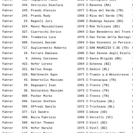
Fahrer     444. Vetricini Gianluca        1974 I-Ravenna (RA)            
Fahrer     245. Prandi Alessio            1977 I-Riva del Garda (TN)     
Fahrer     245. Prandi Rudy               1968 I-Riva del Garda (TN)     
Fahrer      23. Ragnoli Juri              1988 I-Rodengo Saiano (BS)     
Fahrer     624. Manni Massimiliano        1970 I-Roè Volciano (BS)       
Fahrer     327. Ciarrocchi Enrico         1964 I-San Benedetto del Tront 
Fahrer     594. Trombetta Luca            1978 I-San Fermo della Battagl 
Fahrer     600. Consoni Davide            1964 I-San Giovanni in Persice 
Fahrer     717. Gugliermetto Roberto      1967 I-SAN MAURIZIO C.SE (TO)  
Fahrer      10. Ferraro Damiano           1986 I-San Zenone degli Ezzeli 
Fahrer       9. Johnny Cattaneo           1981 I-Santa Brigida (BG)      
Fahrer     422. Hofer Lorenz              1964 I-Schenna (BZ)            
Fahrer     321. Bellus Diego              1975 I-Sedico (BL)             
Fahrer     228. Mahlknecht Egon           1977 I-Tramin a.d.Weinstrasse  
Fahrer      43. Debertolis Massimo        1975 I-Transacqua (TN)         
Fahrer      39. Degasperi Ivan            1981 I-Trento (TN)             
Fahrer      38. Gottardini Massimo        1973 I-Trento (TN)             
Fahrer     809. Pocher Mirko              1985 I-Trento (TN)             
Fahrer     596. Canton Stefano            1972 I-Trichiana (BL)          
Fahrer     595. Offredi Danilo            1972 I-Trichiana (BL)          
Fahrer     377. Cal Sandro                1959 I-Udine (UD)              
Fahrer     400. Bocca Fabrizio            1966 I-Vercelli (VC)           
Fahrer     580. Haller Thomas             1978 I-Vintl (BZ)              
Fahrer     579. Hofer Harald              1975 I-Vintl (BZ)              