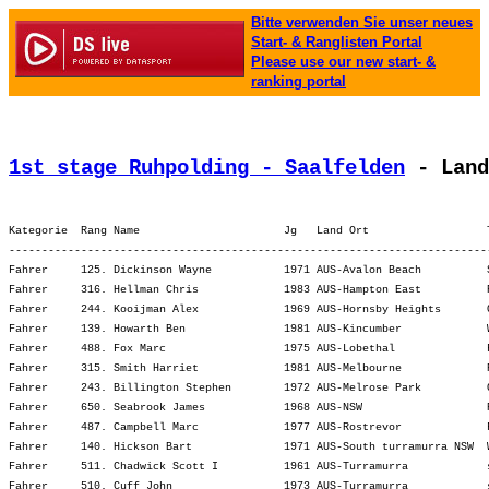
Bitte verwenden Sie unser neues
Start- & Ranglisten Portal
Please use our new start- &
ranking portal
1st stage Ruhpolding - Saalfelden
 - Land
Kategorie  Rang Name                      Jg   Land Ort                  
-------------------------------------------------------------------------
Fahrer     125. Dickinson Wayne           1971 AUS-Avalon Beach          
Fahrer     316. Hellman Chris             1983 AUS-Hampton East          
Fahrer     244. Kooijman Alex             1969 AUS-Hornsby Heights       
Fahrer     139. Howarth Ben               1981 AUS-Kincumber             
Fahrer     488. Fox Marc                  1975 AUS-Lobethal              
Fahrer     315. Smith Harriet             1981 AUS-Melbourne             
Fahrer     243. Billington Stephen        1972 AUS-Melrose Park          
Fahrer     650. Seabrook James            1968 AUS-NSW                   
Fahrer     487. Campbell Marc             1977 AUS-Rostrevor             
Fahrer     140. Hickson Bart              1971 AUS-South turramurra NSW  
Fahrer     511. Chadwick Scott I          1961 AUS-Turramurra            
Fahrer     510. Cuff John                 1973 AUS-Turramurra            