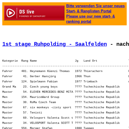
Bitte verwenden Sie unser neues
Start- & Ranglisten Portal
Please use our new start- &
ranking portal
1st stage Ruhpolding - Saalfelden
 - nach
Kategorie  Rang Name                      Jg   Land Ort                  
-------------------------------------------------------------------------
Fahrer     481. Heynemann Küenzi Thomas   1972 Thierachern               
Fahrer      41. Gerber Hansjürg           1966 Thun                      
Fahrer     124. Spielmann Fabian          1977 Trimbach                  
Grand Ma    23. Czech young boys          ???? Tschechische Republik     
Master      54. ELEVEN MERCEDES-BENZ MITA ???? Tschechische Republik     
Men        154. MauriceWard Group         ???? Tschechische Republik     
Master      30. RoMa Czech Team           ???? Tschechische Republik     
Master      67. six monkeys -cisty sport  ???? Tschechische Republik     
Master      57. Tenisti                   ???? Tschechische Republik     
Master      60. Velosport Valenta Scott t ???? Tschechische Republik     
Master      34. VELOSPORT Valenta SCOTT T ???? Tschechische Republik     