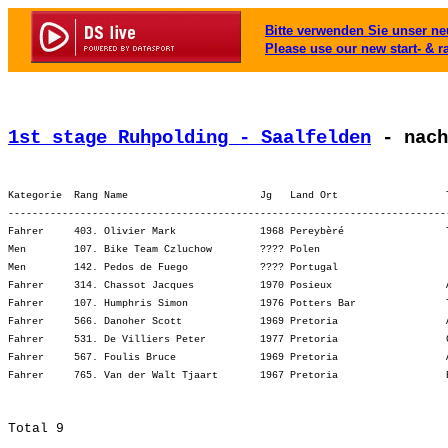
Bitte verwenden Sie unser neu
Please use our new start- & r
1st stage Ruhpolding - Saalfelden
 - nach
Kategorie  Rang Name                      Jg   Land Ort                  
-------------------------------------------------------------------------
Fahrer     403. Olivier Mark              1968 Pereybèré                 
Men        107. Bike Team Czluchow        ???? Polen                     
Men        142. Pedos de Fuego            ???? Portugal                  
Fahrer     314. Chassot Jacques           1970 Posieux                   
Fahrer     107. Humphris Simon            1976 Potters Bar               
Fahrer     566. Danoher Scott             1969 Pretoria                  
Fahrer     531. De Villiers Peter         1977 Pretoria                  
Fahrer     567. Foulis Bruce              1969 Pretoria                  