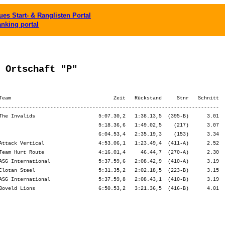
es Start- & Ranglisten Portal
anking portal
 Ortschaft "P"
Team                                  Zeit   Rückstand     Stnr   Schnitt

-------------------------------------------------------------------------

The Invalids                     5:07.30,2   1:38.13,5  (395-B)      3.01

                                 5:18.36,6   1:49.02,5    (217)      3.07

                                 6:04.53,4   2:35.19,3    (153)      3.34

Attack Vertical                  4:53.06,1   1:23.49,4  (411-A)      2.52

Team Hurt Route                  4:16.01,4     46.44,7  (270-A)      2.30

ASG International                5:37.59,6   2:08.42,9  (410-A)      3.19

Clotan Steel                     5:31.35,2   2:02.18,5  (223-B)      3.15

ASG International                5:37.59,8   2:08.43,1  (410-B)      3.19
