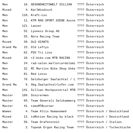
Men         16. GESUNDHEITSWELT SILLIAN   ???? Österreich                
Mixed        4. KarlWindisch              ???? Österreich                
Men        110. Kraft-Los                 ???? Österreich                
Men         11. KTM RAD.SPORT.SZENE Ausse ???? Österreich                
Men        121. Lanzer                    ???? Österreich                
Men         52. Lyoness Group AG          ???? Österreich                
Men         55. Nora Racing Team          ???? Österreich                
Mixed       39. OLD GIANTS                ???? Österreich                
Grand Ma    15. Old Leftys                ???? Österreich                
Men         62. PSV Tri Linz              ???? Österreich                
Mixed       10. r2-bike.com MTB RACING    ???? Österreich                
Men         24. rad-salon.mallorca+dolomi ???? Österreich                
Men         32. RC Martins Bike Shop Unke ???? Österreich                
Men         81. Red Lotus                 ???? Österreich                
Men         76. Salzburger Saalachtal / L ???? Österreich                
Grand Ma     9. Sbg.Saalachtal/Lofer.com  ???? Österreich                
Men        141. Sillian Hochpustertal MTB ???? Österreich                
Master     109. Steirermen                ???? Österreich                
Master      65. Team Generali Salzkammerg ???? Österreich                
Master      41. tomsMTBcorner             ???? Österreich                
Women        4. Team Altis Humanomed      ???? Österreich / Deutschland  
Mixed       12. toMotion Racing by black  ???? Österreich / Deutschland  
Master      56. Team Grafenstein          ???? Österreich / Italien      