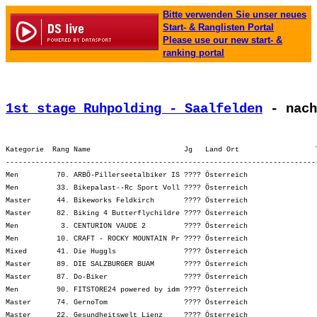
Bitte verwenden Sie unser neues
Start- & Ranglisten Portal
Please use our new start- &
ranking portal
1st stage Ruhpolding - Saalfelden
 - nach
Kategorie  Rang Name                      Jg   Land Ort                  
-------------------------------------------------------------------------
Men         70. ARBÖ-Pillerseetalbiker IS ???? Österreich                
Men         33. Bikepalast--Rc Sport Voll ???? Österreich                
Master      44. Bikeworks Feldkirch       ???? Österreich                
Master      82. Biking 4 Butterflychildre ???? Österreich                
Men          3. CENTURION VAUDE 2         ???? Österreich                
Men         10. CRAFT - ROCKY MOUNTAIN Pr ???? Österreich                
Mixed       41. Die Huggls                ???? Österreich                
Master      89. DIE SALZBURGER BUAM       ???? Österreich                
Master      87. Do-Biker                  ???? Österreich                
Men         90. FITSTORE24 powered by idm ???? Österreich                
Master      74. GernoTom                  ???? Österreich                
Master      22. Gesundheitswelt Lienz     ???? Österreich                