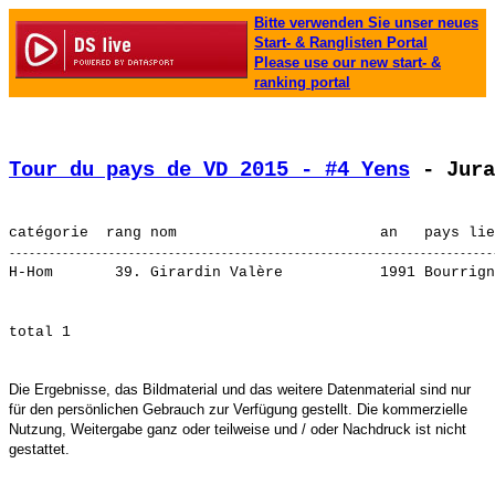
Bitte verwenden Sie unser neues
Start- & Ranglisten Portal
Please use our new start- &
ranking portal
Tour du pays de VD 2015 - #4 Yens
 - Jura
H-Hom       39. 
Girardin Valère          
Die Ergebnisse, das Bildmaterial und das weitere Datenmaterial sind nur
für den persönlichen Gebrauch zur Verfügung gestellt. Die kommerzielle
Nutzung, Weitergabe ganz oder teilweise und / oder Nachdruck ist nicht
gestattet.