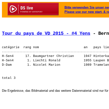
Bitte verwenden Sie unser neu
Please use our new start- & r
Tour du pays de VD 2015 - #4 Yens
 - Bern
H-Sen4      17. 
Baumgartner Christian    
 1947 Hinterka
H-Sen4       1. 
Liechti Ronald           
 1955 Laupen B
D-Dam        1. 
Nicolet Marion           
Die Ergebnisse, das Bildmaterial und das weitere Datenmaterial sind nur für