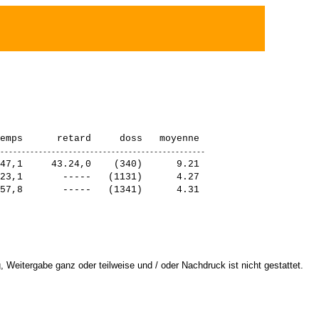
47,1     43.24,0    (340)      9.21

23,1       -----   (1131)      4.27

 Weitergabe ganz oder teilweise und / oder Nachdruck ist nicht gestattet.