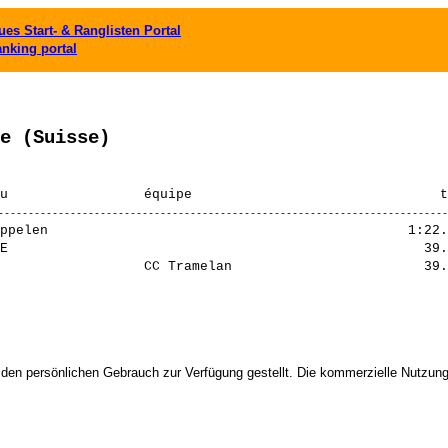
es Start- & Ranglisten Portal
anking portal
e (Suisse)
ppelen                                             1:22.
E                                                    39.
 den persönlichen Gebrauch zur Verfügung gestellt. Die kommerzielle Nutzung,