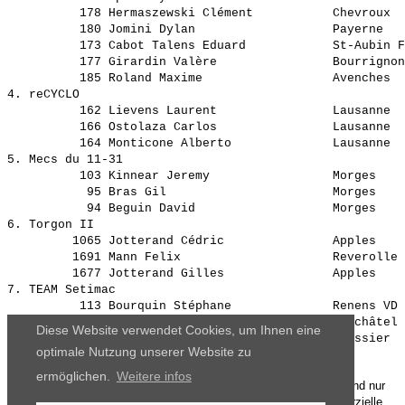
          178 Hermaszewski Clément           Chevroux  
          180 Jomini Dylan                   Payerne   
          173 Cabot Talens Eduard            St-Aubin F
          177 Girardin Valère                Bourrignon
          185 Roland Maxime                  Avenches  
4. reCYCLO                                             
          162 Lievens Laurent                Lausanne  
          166 Ostolaza Carlos                Lausanne  
          164 Monticone Alberto              Lausanne  
5. Mecs du 11-31                                       
          103 Kinnear Jeremy                 Morges    
           95 Bras Gil                       Morges    
           94 Beguin David                   Morges    
6. Torgon II                                           
         1065 Jotterand Cédric               Apples    
         1691 Mann Felix                     Reverolle 
         1677 Jotterand Gilles               Apples    
7. TEAM Setimac                                        
          113 Bourquin Stéphane              Renens VD 
          115 Mercati Sylvain                Neuchâtel 
Diese Website verwendet Cookies, um Ihnen eine
optimale Nutzung unserer Website zu
ermöglichen.
Weitere infos
Die Ergebnisse, das Bildmaterial und das weitere Datenmaterial sind nur
für den persönlichen Gebrauch zur Verfügung gestellt. Die kommerzielle