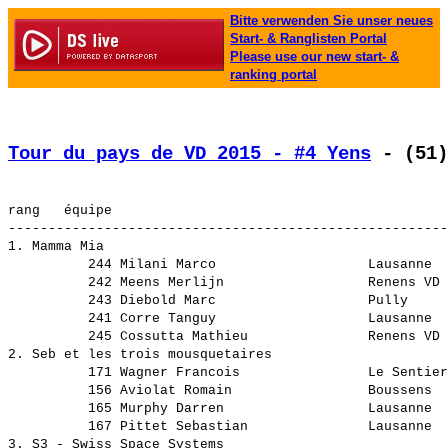
Bitte verwenden Sie unser neues
Start- & Ranglisten Portal
Please use our new start- &
ranking portal
Tour du pays de VD 2015 - #4 Yens
 - (51)
rang   équipe                                          
-------------------------------------------------------
1. Mamma Mia                                           
          244 Milani Marco                   Lausanne  
          242 Meens Merlijn                  Renens VD 
          243 Diebold Marc                   Pully     
          241 Corre Tanguy                   Lausanne  
          245 Cossutta Mathieu               Renens VD 
2. Seb et les trois mousquetaires                      
          171 Wagner Francois                Le Sentier
          156 Aviolat Romain                 Boussens  
          165 Murphy Darren                  Lausanne  
          167 Pittet Sebastian               Lausanne  
3. S3 - Swiss Space Systems                            