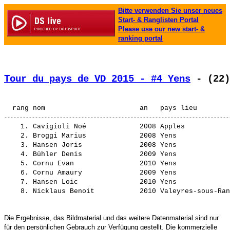
Bitte verwenden Sie unser neues
Start- & Ranglisten Portal
Please use our new start- &
ranking portal
Tour du pays de VD 2015 - #4 Yens
 - (22)
    1. 
Cavigioli Noé            
 2008 Apples           
    2. 
Broggi Marius            
 2008 Yens             
    3. 
Hansen Joris             
 2008 Yens             
    4. 
Bühler Denis             
 2009 Yens             
    5. 
Cornu Evan               
 2010 Yens             
    6. 
Cornu Amaury             
 2009 Yens             
    7. 
Hansen Loic              
 2010 Yens             
    8. 
Nicklaus Benoit          
Die Ergebnisse, das Bildmaterial und das weitere Datenmaterial sind nur
für den persönlichen Gebrauch zur Verfügung gestellt. Die kommerzielle