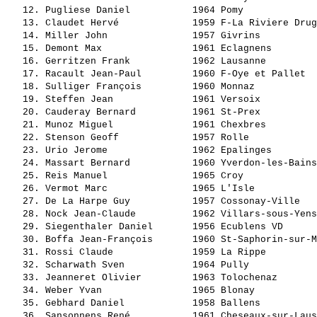
   12. 
Pugliese Daniel          
 1964 Pomy             
   13. 
Claudet Hervé            
 1959 F-La Riviere Drug
   14. 
Miller John              
 1957 Givrins          
   15. 
Demont Max               
 1961 Eclagnens        
   16. 
Gerritzen Frank          
 1962 Lausanne         
   17. 
Racault Jean-Paul        
 1960 F-Oye et Pallet  
   18. 
Sulliger François        
 1960 Monnaz           
   19. 
Steffen Jean             
 1961 Versoix          
   20. 
Cauderay Bernard         
 1961 St-Prex          
   21. 
Munoz Miguel             
 1961 Chexbres         
   22. 
Stenson Geoff            
 1957 Rolle            
   23. 
Urio Jerome              
 1962 Epalinges        
   24. 
Massart Bernard          
 1960 Yverdon-les-Bains
   25. 
Reis Manuel              
 1965 Croy             
   26. 
Vermot Marc              
 1965 L'Isle           
   27. 
De La Harpe Guy          
 1957 Cossonay-Ville   
   28. 
Nock Jean-Claude         
 1962 Villars-sous-Yens
   29. 
Siegenthaler Daniel      
 1956 Ecublens VD      
   30. 
Boffa Jean-François      
 1960 St-Saphorin-sur-M
   31. 
Rossi Claude             
 1959 La Rippe         
   32. 
Scharwath Sven           
 1964 Pully            
   33. 
Jeanneret Olivier        
 1963 Tolochenaz       
   34. 
Weber Yvan               
 1965 Blonay           
   35. 
Gebhard Daniel           
 1958 Ballens          
   36. 
Sansonnens René          
 1961 Cheseaux-sur-Laus