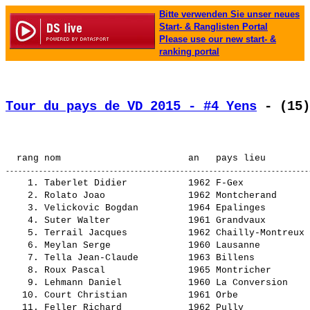
Bitte verwenden Sie unser neues
Start- & Ranglisten Portal
Please use our new start- &
ranking portal
Tour du pays de VD 2015 - #4 Yens
 - (15)
                                                       
    1. 
Taberlet Didier          
 1962 F-Gex            
    2. 
Rolato Joao              
 1962 Montcherand      
    3. 
Velickovic Bogdan        
 1964 Epalinges        
    4. 
Suter Walter             
 1961 Grandvaux        
    5. 
Terrail Jacques          
 1962 Chailly-Montreux 
    6. 
Meylan Serge             
 1960 Lausanne         
    7. 
Tella Jean-Claude        
 1963 Billens          
    8. 
Roux Pascal              
 1965 Montricher       
    9. 
Lehmann Daniel           
 1960 La Conversion    
   10. 
Court Christian          
 1961 Orbe             
   11. 
Feller Richard           
 1962 Pully            