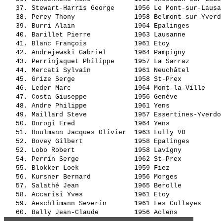
   37. 
Stewart-Harris George    
 1956 Le Mont-sur-Lausa
   38. 
Perey Thony              
 1958 Belmont-sur-Yverd
   39. 
Burri Alain              
 1964 Epalinges        
   40. 
Barillet Pierre          
 1963 Lausanne         
   41. 
Blanc François           
 1961 Etoy             
   42. 
Andrejewski Gabriel      
 1964 Pampigny         
   43. 
Perrinjaquet Philippe    
 1957 La Sarraz        
   44. 
Mercati Sylvain          
 1961 Neuchâtel        
   45. 
Grize Serge              
 1958 St-Prex          
   46. 
Leder Marc               
 1964 Mont-la-Ville    
   47. 
Costa Giuseppe           
 1956 Genève           
   48. 
Andre Philippe           
 1961 Yens             
   49. 
Maillard Steve           
 1957 Essertines-Yverdo
   50. 
Dorogi Fred              
 1964 Yens             
   51. 
Houlmann Jacques Olivier 
 1963 Lully VD         
   52. 
Bovey Gilbert            
 1958 Epalinges        
   52. 
Lobo Robert              
 1958 Lavigny          
   54. 
Perrin Serge             
 1962 St-Prex          
   55. 
Blokker Loek             
 1959 Fiez             
   56. 
Kursner Bernard          
 1956 Morges           
   57. 
Salathé Jean             
 1965 Berolle          
   58. 
Accarisi Yves            
 1961 Etoy             
   59. 
Aeschlimann Severin      
 1961 Les Cullayes     
   60. 
Bally Jean-Claude        
 1956 Aclens           