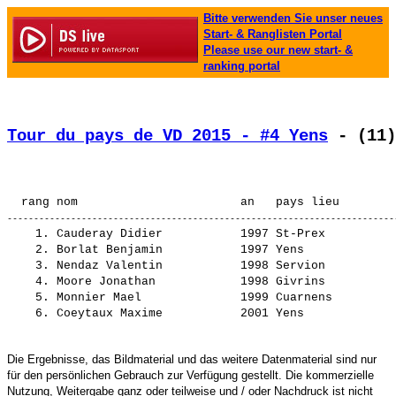
Bitte verwenden Sie unser neues
Start- & Ranglisten Portal
Please use our new start- &
ranking portal
Tour du pays de VD 2015 - #4 Yens
 - (11)
                                                       
    1. 
Cauderay Didier          
 1997 St-Prex          
    2. 
Borlat Benjamin          
 1997 Yens             
    3. 
Nendaz Valentin          
 1998 Servion          
    4. 
Moore Jonathan           
 1998 Givrins          
    5. 
Monnier Mael             
 1999 Cuarnens         
    6. 
Coeytaux Maxime          
Die Ergebnisse, das Bildmaterial und das weitere Datenmaterial sind nur
für den persönlichen Gebrauch zur Verfügung gestellt. Die kommerzielle
Nutzung, Weitergabe ganz oder teilweise und / oder Nachdruck ist nicht