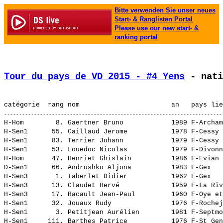
Bitte verwenden Sie unser neues
Start- & Ranglisten Portal
Please use our new start- &
ranking portal
Tour du pays de VD 2015 - #4 Yens
 - nati
H-Hom        8. 
Gaertner Bruno           
 1989 F-Archam
H-Sen1      55. 
Caillaud Jerome          
 1978 F-Cessy 
H-Sen1      83. 
Terrier Johann           
 1979 F-Cessy 
H-Sen1      53. 
Louedoc Nicolas          
 1979 F-Divonn
H-Hom       47. 
Henriet Ghislain         
 1986 F-Evian 
D-Sen1      66. 
Andrushko Aljona         
 1983 F-Gex   
H-Sen3       1. 
Taberlet Didier          
 1962 F-Gex   
H-Sen3      13. 
Claudet Hervé            
 1959 F-La Riv
H-Sen3      17. 
Racault Jean-Paul        
 1960 F-Oye et
H-Sen1      32. 
Jouaux Rudy              
 1976 F-Rochej
H-Sen1       3. 
Petitjean Aurélien       
 1981 F-Septmo
H-Sen1     111. 
Barthes Patrice          
 1976 F-St Gen