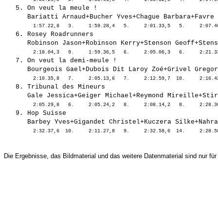
   5. On veut la meule !                               
   6. Rosey Roadrunners                                
   7. On veut la demi-meule !                          
   8. Tribunal des Mineurs                             
   9. Hop Suisse                                       
Die Ergebnisse, das Bildmaterial und das weitere Datenmaterial sind nur für