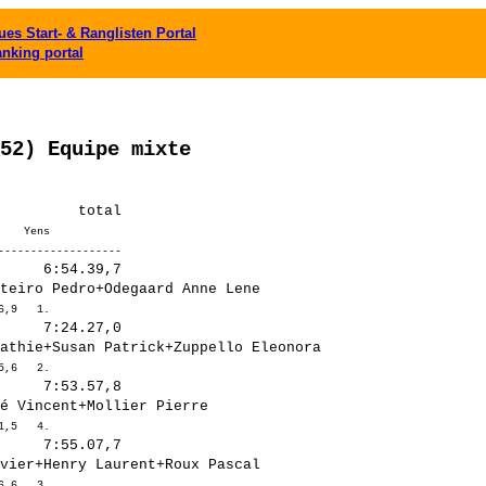
es Start- & Ranglisten Portal
anking portal
52) Equipe mixte
   Yens  

     6:54.39,7

     7:24.27,0

     7:53.57,8

     7:55.07,7
