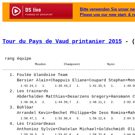
Bitte verwenden Sie unser neu
Please use our new start- & r
Tour du Pays de Vaud printanier 2015
 - (
                  Moudon          Champvent               Nyon            
   1. Foulée Glandoise Team                            
   2. Les trainards                                    
   3. BühlGar                                          
   4. Les trainardeaux                                 