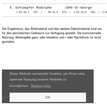
          1:04.35,1   337. ¦    58.44,3   376. ¦  1:03.26,8   369. ¦  1:06
Die Ergebnisse, das Bildmaterial und das weitere Datenmaterial sind nur
für den persönlichen Gebrauch zur Verfügung gestellt. Die kommerzielle
Nutzung, Weitergabe ganz oder teilweise und / oder Nachdruck ist nicht
gestattet.
Diese Website verwendet Cookies, um Ihnen eine
optimale Nutzung unserer Website zu
ermöglichen.
Weitere infos
OK